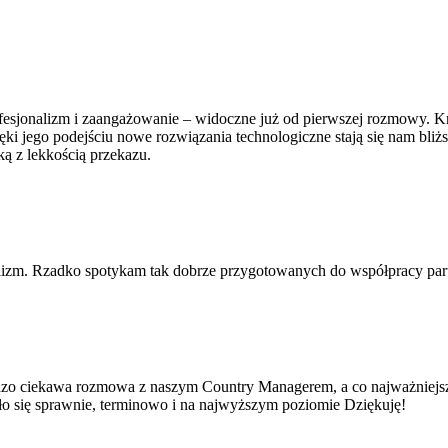
jonalizm i zaangażowanie – widoczne już od pierwszej rozmowy. Krzys
ki jego podejściu nowe rozwiązania technologiczne stają się nam bliżs
ką z lekkością przekazu.
lizm. Rzadko spotykam tak dobrze przygotowanych do współpracy part
dzo ciekawa rozmowa z naszym Country Managerem, a co najważniejsze 
yło się sprawnie, terminowo i na najwyższym poziomie Dziękuję!