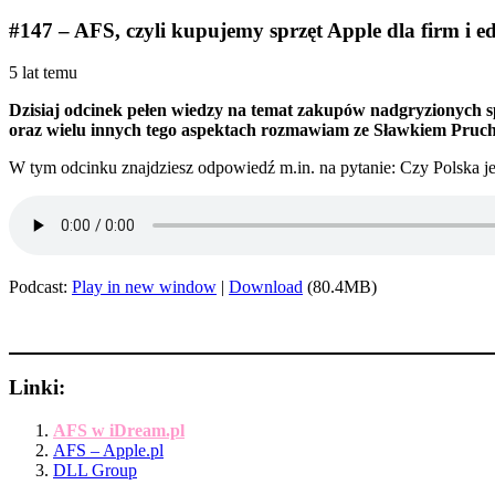
#147 – AFS, czyli kupujemy sprzęt Apple dla firm i e
5 lat temu
Dzisiaj odcinek pełen wiedzy na temat zakupów nadgryzionych s
oraz wielu innych tego aspektach rozmawiam ze Sławkiem Pruch
W tym odcinku znajdziesz odpowiedź m.in. na pytanie: Czy Polska jest
Podcast:
Play in new window
|
Download
(80.4MB)
Linki:
AFS w iDream.pl
AFS – Apple.pl
DLL Group