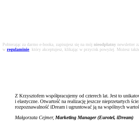
Pobierając za darmo e-booka, zapisujesz się na mój
nieodpłatny
newsletter z
w
regulaminie
, który akceptujesz, klikając w przycisk powyżej. Możesz tak
Z Krzysztofem współpracujemy od czterech lat. Jest to unikato
i elastyczne. Otwartość na realizację jeszcze nieprzetartych 
rozpoznawalność iDream i ugruntować ją na wspólnych wartoś
Małgorzata Cejmer,
Marketing Manager (Eurotel, iDream)