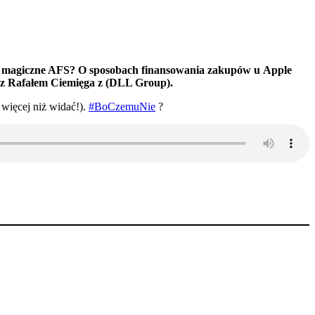
czy magiczne AFS? O sposobach finansowania zakupów u Apple
az Rafałem Ciemięga z (DLL Group).
 więcej niż widać!).
#BoCzemuNie
?