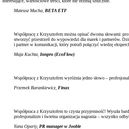
interesujące, wartościowe treści, które nie brzmią sztucznie.
Mateusz Mucha
,
BETA ETF
Współpracę z Krzysztofem można opisać dwoma słowami: profes
stworzyć przestrzeń do wypowiedzi dla marek i partnerów. Dzię
i partner w komunikacji, który potrafi połączyć wiedzę eksperc
Maja Kuchta
,
Innpro (EcoFlow)
Współpracę z Krzysztofem wyróżnia jedno słowo – profesjona
Przemek Barankiewicz,
Finax
Współpraca z Krzysztofem to czysta przyjemność! Wyszła bar
profesjonalizm i świetna organizacja nagrania – wszystko odb
Yana Opariy,
PR manager w Jooble