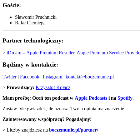
Goście:
Sławomir Pruchnicki
Rafał Ciemięga
Partner technologiczny:
>
iDream –
Apple Premium Reseller, Apple Premium Service Provide
Bądźmy w kontakcie:
Twitter
|
Facebook
|
Instagram
|
kontakt@boczemunie.pl
>
Prowadzący:
Krzysztof Kołacz
Mam prośbę: Oceń ten podcast w
Apple Podcasts
i na
Spotify
.
Zostaw tyle gwiazdek, ile uznasz. Twoja opinia ma znaczenie!
Zainteresowany współpracą? Pogadajmy!
> Liczby znajdziesz na
boczemunie.pl/partner/