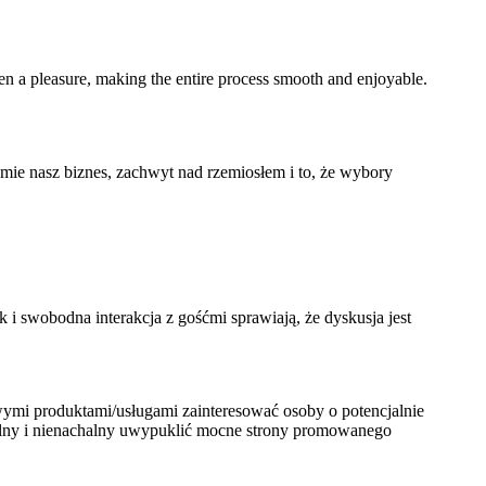
en a pleasure, making the entire process smooth and enjoyable.
mie nasz biznes, zachwyt nad rzemiosłem i to, że wybory
i swobodna interakcja z gośćmi sprawiają, że dyskusja jest
wymi produktami/usługami zainteresować osoby o potencjalnie
uralny i nienachalny uwypuklić mocne strony promowanego