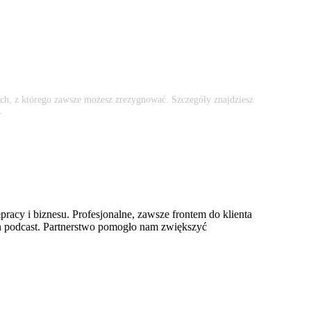
ch, z którego zawsze możesz zrezygnować. Szczegóły znajdziesz
.
racy i biznesu. Profesjonalne, zawsze frontem do klienta
 ten podcast. Partnerstwo pomogło nam zwiększyć