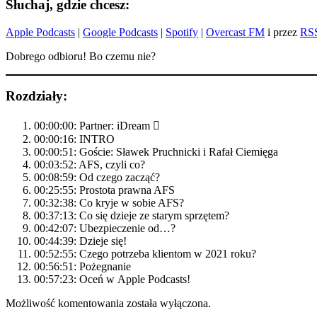
Słuchaj, gdzie chcesz:
Apple Podcasts
|
Google Podcasts
|
Spotify
|
Overcast FM
i przez
RS
Dobrego odbioru! Bo czemu nie?
Rozdziały:
00:00:00: Partner: iDream 
00:00:16: INTRO
00:00:51: Goście: Sławek Pruchnicki i Rafał Ciemięga
00:03:52: AFS, czyli co?
00:08:59: Od czego zacząć?
00:25:55: Prostota prawna AFS
00:32:38: Co kryje w sobie AFS?
00:37:13: Co się dzieje ze starym sprzętem?
00:42:07: Ubezpieczenie od…?
00:44:39: Dzieje się!
00:52:55: Czego potrzeba klientom w 2021 roku?
00:56:51: Pożegnanie
00:57:23: Oceń w Apple Podcasts!
Możliwość komentowania została wyłączona.