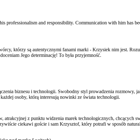
his professionalism and responsibility. Communication with him has be
órcy, którzy są autentycznymi fanami marki - Krzysiek nim jest. Rozu
 doceniam Jego determinację! To była przyjemność.
czenia biznesu i technologii. Swobodny styl prowadzenia rozmowy, jak 
ażdej osoby, którą interesują nowinki ze świata technologii.
w, atrakcyjnej z punktu widzenia marek technologicznych, chcących s
oczywiście ciekawi goście i sam Krzysztof, który potrafi w sposób nat