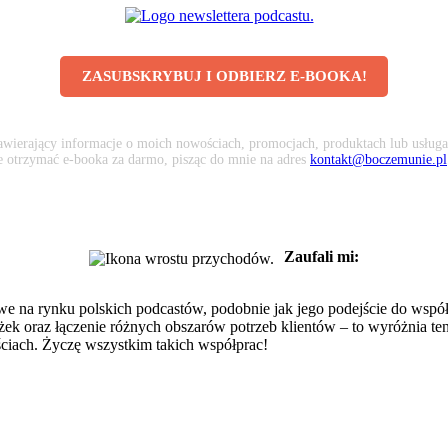
ZASUBSKRYBUJ I ODBIERZ E-BOOKA!
awierający informacje o moich nowościach, promocjach, produktach lub usługa
że otrzymać e-booka za darmo, pisząc do mnie na adres
kontakt@boczemunie.pl
Zaufali mi:
we na rynku polskich podcastów, podobnie jak jego podejście do współp
ścieżek oraz łączenie różnych obszarów potrzeb klientów – to wyróżnia
ciach. Życzę wszystkim takich współprac!