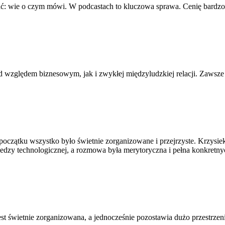
ać: wie o czym mówi. W podcastach to kluczowa sprawa. Cenię bardzo pr
 względem biznesowym, jak i zwykłej międzyludzkiej relacji. Zawsze 
czątku wszystko było świetnie zorganizowane i przejrzyste. Krzysiek 
edzy technologicznej, a rozmowa była merytoryczna i pełna konkretnyc
t świetnie zorganizowana, a jednocześnie pozostawia dużo przestrzeni