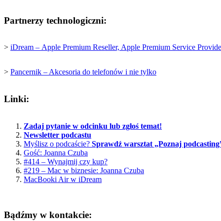
Partnerzy technologiczni:
>
iDream –
Apple Premium Reseller, Apple Premium Service Provide
>
Pancernik – Akcesoria do telefonów i nie tylko
Linki:
Zadaj pytanie w odcinku lub zgłoś temat!
Newsletter podcastu
Myślisz o podcaście?
Sprawdź warsztat „Poznaj podcasting
Gość: Joanna Czuba
#414 – Wynajmij czy kup?
#219 – Mac w biznesie: Joanna Czuba
MacBooki Air w iDream
Bądźmy w kontakcie: