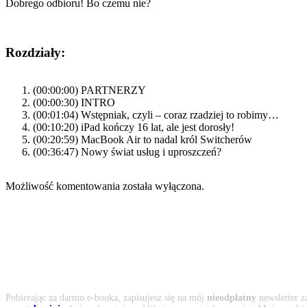
Dobrego odbioru! Bo czemu nie?
Rozdziały:
(00:00:00) PARTNERZY
(00:00:30) INTRO
(00:01:04) Wstępniak, czyli – coraz rzadziej to robimy…
(00:10:20) iPad kończy 16 lat, ale jest dorosły!
(00:20:59) MacBook Air to nadal król Switcherów
(00:36:47) Nowy świat usług i uproszczeń?
Możliwość komentowania została wyłączona.
Pobierając za darmo e-booka, zapisujesz się na mój
nieodpłatny
newsletter z