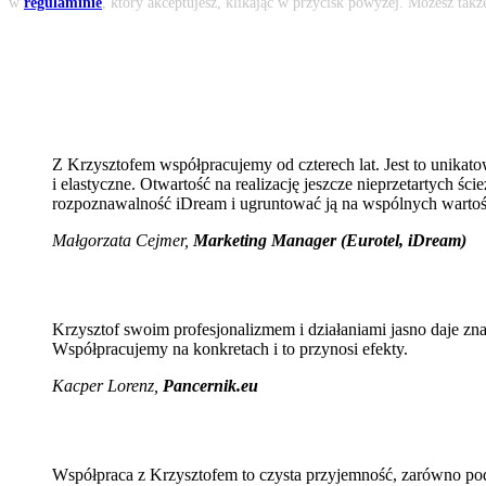
w
regulaminie
, który akceptujesz, klikając w przycisk powyżej. Możesz tak
Z Krzysztofem współpracujemy od czterech lat. Jest to unikato
i elastyczne. Otwartość na realizację jeszcze nieprzetartych 
rozpoznawalność iDream i ugruntować ją na wspólnych wartoś
Małgorzata Cejmer,
Marketing Manager (Eurotel, iDream)
Krzysztof swoim profesjonalizmem i działaniami jasno daje zn
Współpracujemy na konkretach i to przynosi efekty.
Kacper Lorenz,
Pancernik.eu
Współpraca z Krzysztofem to czysta przyjemność, zarówno pod