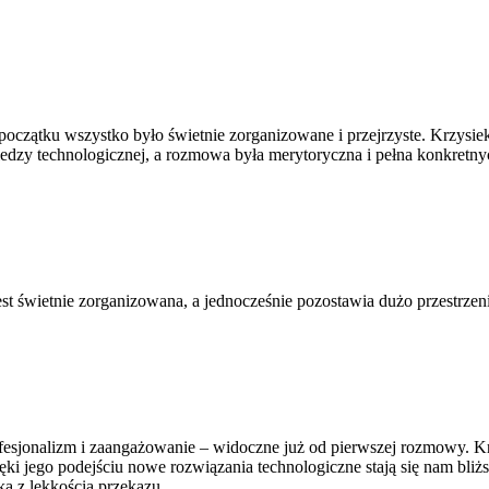
czątku wszystko było świetnie zorganizowane i przejrzyste. Krzysiek 
edzy technologicznej, a rozmowa była merytoryczna i pełna konkretnyc
t świetnie zorganizowana, a jednocześnie pozostawia dużo przestrzeni
jonalizm i zaangażowanie – widoczne już od pierwszej rozmowy. Krzys
ki jego podejściu nowe rozwiązania technologiczne stają się nam bliżs
ką z lekkością przekazu.