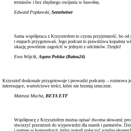
terminów i bez zbędnego owijania w bawełnę.
Edward Popławski,
Sennheiser
Sama współpraca z Krzysztofem to czysta przyjemność, bo od po
i etapach przygotowań. Jego podcast to prawdziwa kopalnia wi
okazję powtórnie zagościć w jednym z odcinków. Dzięki!
Ewa Wójcik
,
Aqara Polska (Batna24)
Krzysztof doskonale przygotowuje i prowadzi podcasty – rozmowa jes
interesujące, wartościowe treści, które nie brzmią sztucznie.
Mateusz Mucha
,
BETA ETF
Współpracę z Krzysztofem można opisać dwoma słowami: profes
stworzyć przestrzeń do wypowiedzi dla marek i partnerów. Dzię
i partner w komunikacji, który potrafi połączyć wiedzę eksperc