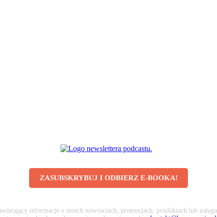
ZASUBSKRYBUJ I ODBIERZ E-BOOKA!
awierający informacje o moich nowościach, promocjach, produktach lub usługa