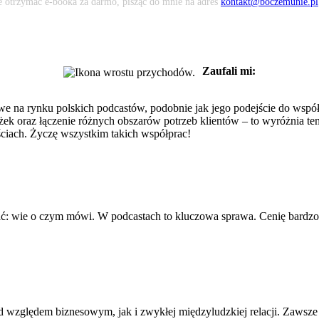
że otrzymać e-booka za darmo, pisząc do mnie na adres
kontakt@boczemunie.pl
Zaufali mi:
we na rynku polskich podcastów, podobnie jak jego podejście do współp
ścieżek oraz łączenie różnych obszarów potrzeb klientów – to wyróżnia
ciach. Życzę wszystkim takich współprac!
ać: wie o czym mówi. W podcastach to kluczowa sprawa. Cenię bardzo pr
 względem biznesowym, jak i zwykłej międzyludzkiej relacji. Zawsze 