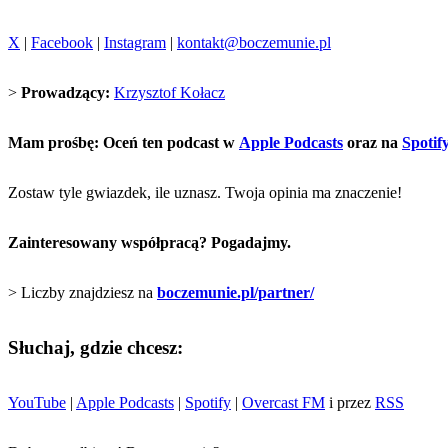
X
|
Facebook
|
Instagram
|
kontakt@boczemunie.pl
>
Prowadzący:
Krzysztof Kołacz
Mam prośbę: Oceń ten podcast w
Apple Podcasts
oraz na
Spotif
Zostaw tyle gwiazdek, ile uznasz. Twoja opinia ma znaczenie!
Zainteresowany współpracą? Pogadajmy.
> Liczby znajdziesz na
boczemunie.pl/partner/
Słuchaj, gdzie chcesz:
YouTube
|
Apple Podcasts
|
Spotify
|
Overcast FM
i przez
RSS