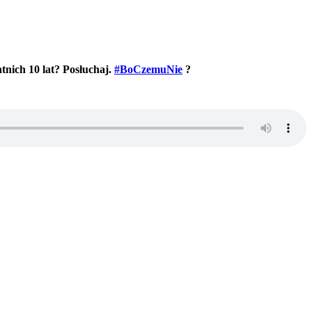
atnich 10 lat? Posłuchaj.
#BoCzemuNie
?