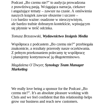
Podcast „Bo czemu nie?” to audycja prowadzona
z prawdziwą pasją. Wciągająca narracja, ciekawe
i angażujące tematy – zawsze na czasie. A omówienia
naszych książek zawsze obszerne i szczere –
i co bardzo ważne: osadzone w nieoczywistym,
ale bardzo trafnie dobranym kontekście, wpisującym
się płynnie w treść odcinka.
Tomasz Brzozowski,
Wydawnictwo Insignis Media
Współpraca z podcastem „Bo czemu nie?” przebiegała
znakomicie, a rezultaty przerosły nasze oczekiwania.
Z pełnym przekonaniem polecamy tę współpracę
i planujemy kontynuować ją długoterminowo.
Magdalena O`Dwyer,
Synology Team Manager
Marketing
We really love being a sponsor for the Podcast „Bo
czemu nie?”. It’s an absolute pleasure working with
Chris and we feel confident that this relationship helps
grow our business and reach new customers.