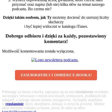
przyznać oraz napisz (lub nie) kilka słów na temat naszego
podcastu. Bo czemu nie?
Dzięki takim osobom, jak Ty
możemy docierać do szerszej liczby
słuchaczy
i być lepiej widoczni w katalogu iTunes.
Dobrego odbioru i dzięki za każdy, pozostawiony
komentarz!
Możliwość komentowania została wyłączona.
ZASUBSKRYBUJ I ODBIERZ E-BOOKA!
Pobierając za darmo e-booka, zapisujesz się na mój
nieodpłatny
newsletter
zawierający informacje o moich nowościach, promocjach, produktach lub
usługach, z którego zawsze możesz zrezygnować. Szczegóły znajdziesz
w
regulaminie
, który akceptujesz, klikając w przycisk powyżej. Możesz
także otrzymać e-booka za darmo, pisząc do mnie na adres
kontakt@boczemunie.pl
.