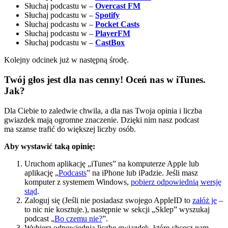
Słuchaj podcastu w –
Overcast FM
Słuchaj podcastu w –
Spotify
Słuchaj podcastu w –
Pocket Casts
Słuchaj podcastu w –
PlayerFM
Słuchaj podcastu w –
CastBox
Kolejny odcinek już w następną środę.
Twój głos jest dla nas cenny! Oceń nas w iTunes.
Jak?
Dla Ciebie to zaledwie chwila, a dla nas Twoja opinia i liczba
gwiazdek mają ogromne znaczenie. Dzięki nim nasz podcast
ma szanse trafić do większej liczby osób.
Aby wystawić taką opinię:
Uruchom aplikację „iTunes” na komputerze Apple lub
aplikację „
Podcasts
” na iPhone lub iPadzie. Jeśli masz
komputer z systemem Windows,
pobierz odpowiednią wersję
stąd
.
Zaloguj się (Jeśli nie posiadasz swojego AppleID to
załóż je
–
to nic nie kosztuje.), następnie w sekcji „Sklep” wyszukaj
podcast „
Bo czemu nie?
”.
Wybierz odpowiednią liczbę gwiazdek, które chcesz nam