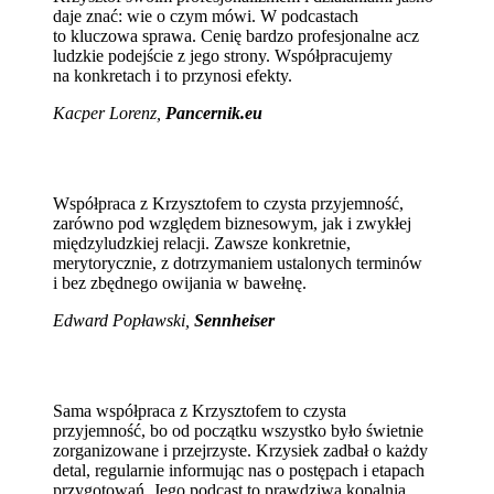
daje znać: wie o czym mówi. W podcastach
to kluczowa sprawa. Cenię bardzo profesjonalne acz
ludzkie podejście z jego strony. Współpracujemy
na konkretach i to przynosi efekty.
Kacper Lorenz,
Pancernik.eu
Współpraca z Krzysztofem to czysta przyjemność,
zarówno pod względem biznesowym, jak i zwykłej
międzyludzkiej relacji. Zawsze konkretnie,
merytorycznie, z dotrzymaniem ustalonych terminów
i bez zbędnego owijania w bawełnę.
Edward Popławski,
Sennheiser
Sama współpraca z Krzysztofem to czysta
przyjemność, bo od początku wszystko było świetnie
zorganizowane i przejrzyste. Krzysiek zadbał o każdy
detal, regularnie informując nas o postępach i etapach
przygotowań. Jego podcast to prawdziwa kopalnia