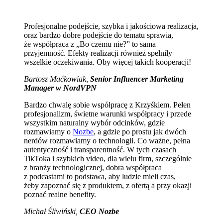
Profesjonalne podejście, szybka i jakościowa realizacja,
oraz bardzo dobre podejście do tematu sprawia,
że współpraca z „Bo czemu nie?” to sama
przyjemność. Efekty realizacji również spełniły
wszelkie oczekiwania. Oby więcej takich kooperacji!
Bartosz Maćkowiak,
Senior Influencer Marketing
Manager w NordVPN
Bardzo chwalę sobie współpracę z Krzyśkiem. Pełen
profesjonalizm, świetne warunki współpracy i przede
wszystkim naturalny wybór odcinków, gdzie
rozmawiamy o
Nozbe
, a gdzie po prostu jak dwóch
nerdów rozmawiamy o technologii. Co ważne, pełna
autentyczność i transparentność. W tych czasach
TikToka i szybkich video, dla wielu firm, szczególnie
z branży technologicznej, dobra współpraca
z podcastami to podstawa, aby ludzie mieli czas,
żeby zapoznać się z produktem, z ofertą a przy okazji
poznać realne benefity.
Michał Śliwiński,
CEO Nozbe