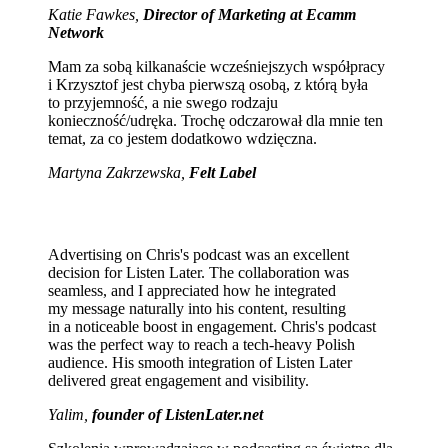
Katie Fawkes,
Director of Marketing at Ecamm
Network
Mam za sobą kilkanaście wcześniejszych współpracy
i Krzysztof jest chyba pierwszą osobą, z którą była
to przyjemność, a nie swego rodzaju
konieczność/udręka. Trochę odczarował dla mnie ten
temat, za co jestem dodatkowo wdzięczna.
Martyna Zakrzewska,
Felt Label
Advertising on Chris's podcast was an excellent
decision for Listen Later. The collaboration was
seamless, and I appreciated how he integrated
my message naturally into his content, resulting
in a noticeable boost in engagement. Chris's podcast
was the perfect way to reach a tech-heavy Polish
audience. His smooth integration of Listen Later
delivered great engagement and visibility.
Yalim,
founder of ListenLater.net