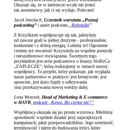
Okazuje się, że w internecie wcale nie jesteś
tak anonimowy, jak ci się wydaje. Polecam!
Jacek Smoluch,
Uczestnik warsztatu „Poznaj
podcasting”
i autor podcastu „
Robotalki
”
Z Krzyśkiem współpracuje się tak, jakbyśmy
od zawsze grali w jednej drużynie - profesjonalnie,
konkretnie i z dobrą energią. Lubimy to! Ogromnie
cenimy też otwartość Krzysztofa na wspólne pomysły
i nieszablonowe rozwiązania. Świetnym tego
przykładem jest seria podcastowa o branży HoReCa
„ZAPLECZE”, którą realizujemy w ramach naszej
współpracy. To projekt, który pokazuje, jak wygląda
nasze partnerstwo w praktyce: jest kreatywnie, jest
sprawnie, jest dużo frajdy z odkrywania
oraz przekazywania nowej wiedzy dalej.
Lena Wrzosek,
Head of Marketing & E-commerce
w HAYB
,
podcast „Kawa. Bo czemu nie?”
Współpraca okazała się po prostu wzorowa. Mieliśmy
sposobność wspólnie działać przy największych
kampaniach, jakie przeprowadziliśmy. Jego rzetelność,
terminowość i talent do budowania treści, które