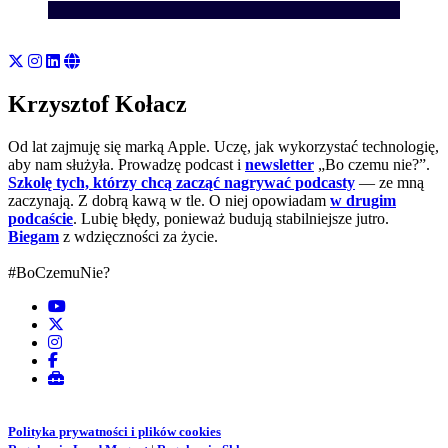
Krzysztof Kołacz
Od lat zajmuję się marką Apple. Uczę, jak wykorzystać technologię,
aby nam służyła. Prowadzę podcast i
newsletter
„Bo czemu nie?”.
Szkolę tych, którzy chcą zacząć nagrywać podcasty
— ze mną
zaczynają. Z dobrą kawą w tle. O niej opowiadam
w drugim
podcaście
. Lubię błędy, ponieważ budują stabilniejsze jutro.
Biegam
z wdzięczności za życie.
#BoCzemuNie?
Polityka prywatności i plików cookies