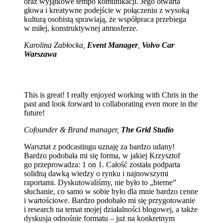
oraz wyjątkowe tempo komunikacji. Jego otwarta
głowa i kreatywne podejście w połączeniu z wysoką
kulturą osobistą sprawiają, że współpraca przebiega
w miłej, konstruktywnej atmosferze.
Karolina Zabłocka,
Event Manager
,
Volvo Car
Warszawa
This is great! I really enjoyed working with Chris in the
past and look forward to collaborating even more in the
future!
Cofounder & Brand manager,
The Grid Studio
Warsztat z podcastingu uznaję za bardzo udany!
Bardzo podobała mi się forma, w jakiej Krzysztof
go przeprowadza: 1 on 1. Całość została podparta
solidną dawką wiedzy o rynku i najnowszymi
raportami. Dyskutowaliśmy, nie było to „bierne”
słuchanie, co samo w sobie było dla mnie bardzo cenne
i wartościowe. Bardzo podobało mi się przygotowanie
i research na temat mojej działalności blogowej, a także
dyskusja odnośnie formatu – już na konkretnym