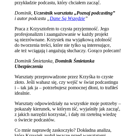
przykładzie podcastu, który chciałem zacząć.
Dominik,
Uczestnik warsztatu „Poznaj podcasting”
i autor podcastu „
Dane Są Wszędzie
”
Praca z Krzysztofem to czysta przyjemność. Jego
profesjonalizm i zaangażowanie w każdy projekt
są niezrównane. Krzysiek ma wyjątkową zdolność
do tworzenia treści, które nie tylko są interesujące,
ale też wciągają i angażują słuchaczy. Gorąco polecam!
Dominik Śmietanka,
Dominik Śmietanka
Ubezpieczenia
Warsztaty przeprowadzone przez Krzyśka to czyste
złoto. Jeśli wahasz się, czy wejść w świat podcastingu
i – tak jak ja – potrzebujesz pomocnej dłoni, to trafiłeś
idealnie.
Warsztaty odpowiedziały na wszystkie moje potrzeby –
pokazały kierunek, w którym iść, wyjaśniły jak zacząć,
z jakich narzędzi korzystać, i dały mi rzetelną wiedzę
o świecie podcastów.
Co mnie naprawdę zaskoczyło? Dokładna analiza,
którą Krzysiek zrobił jeszcze przed warsztatami.