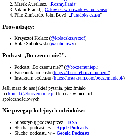
Marek Aureliusz, „
Rozmyślania
”
Viktor Frankl, „
Człowiek w poszukiwaniu sensu
”
Filip Zimbardo, John Boyd, „
Paradoks czasu
”
Prowadzący:
Krzysztof Kołacz (
@kolaczkrzysztof
)
Rafał Sobolewski (
@sobolowy
)
Podcast „Bo czemu nie?”:
Podcast „Bo czemu nie?” (
@boczemuniepl
)
Facebook podcastu (
https://fb.com/boczemuniepl/
)
Instagram podcastu (
https://instagram.com/boczemuniepl/
)
Jeśli masz do nas jakieś pytania, pisz śmiało
na
kontakt@boczemunie.pl
i łap nas w mediach
społecznościowych.
Nie przegap kolejnych odcinków:
Subskrybuj podcast przez –
RSS
Słuchaj podcastu w –
Apple Podcasts
Słuchaj podcastu w –
Google Podcasts