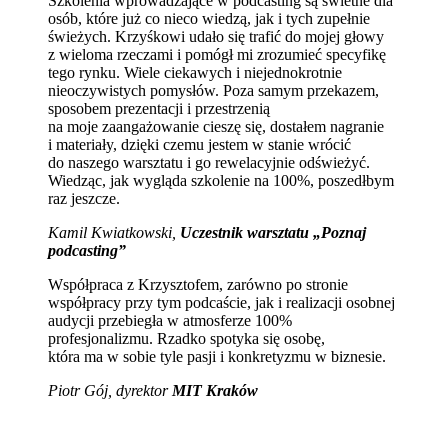
Szkolenia wprowadzające w podcasting są świetne dla
osób, które już co nieco wiedzą, jak i tych zupełnie
świeżych. Krzyśkowi udało się trafić do mojej głowy
z wieloma rzeczami i pomógł mi zrozumieć specyfikę
tego rynku. Wiele ciekawych i niejednokrotnie
nieoczywistych pomysłów. Poza samym przekazem,
sposobem prezentacji i przestrzenią
na moje zaangażowanie cieszę się, dostałem nagranie
i materiały, dzięki czemu jestem w stanie wrócić
do naszego warsztatu i go rewelacyjnie odświeżyć.
Wiedząc, jak wygląda szkolenie na 100%, poszedłbym
raz jeszcze.
Kamil Kwiatkowski,
Uczestnik warsztatu „Poznaj
podcasting”
Współpraca z Krzysztofem, zarówno po stronie
współpracy przy tym podcaście, jak i realizacji osobnej
audycji przebiegła w atmosferze 100%
profesjonalizmu. Rzadko spotyka się osobę,
która ma w sobie tyle pasji i konkretyzmu w biznesie.
Piotr Gój, dyrektor
MIT Kraków