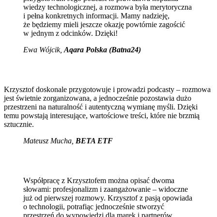
wiedzy technologicznej, a rozmowa była merytoryczna
i pełna konkretnych informacji. Mamy nadzieję,
że będziemy mieli jeszcze okazję powtórnie zagościć
w jednym z odcinków. Dzięki!
Ewa Wójcik
,
Aqara Polska (Batna24)
Krzysztof doskonale przygotowuje i prowadzi podcasty – rozmowa
jest świetnie zorganizowana, a jednocześnie pozostawia dużo
przestrzeni na naturalność i autentyczną wymianę myśli. Dzięki
temu powstają interesujące, wartościowe treści, które nie brzmią
sztucznie.
Mateusz Mucha
,
BETA ETF
Współpracę z Krzysztofem można opisać dwoma
słowami: profesjonalizm i zaangażowanie – widoczne
już od pierwszej rozmowy. Krzysztof z pasją opowiada
o technologii, potrafiąc jednocześnie stworzyć
przestrzeń do wypowiedzi dla marek i partnerów.