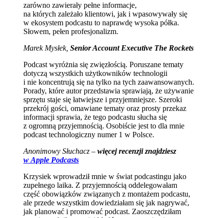
zarówno zawierały pełne informacje,
na których zależało klientowi, jak i wpasowywały się
w ekosystem podcastu to naprawdę wysoka półka.
Słowem, pełen profesjonalizm.
Marek Mysłek,
Senior Account Executive The Rockets
Podcast wyróżnia się zwięzłością. Poruszane tematy
dotyczą wszystkich użytkowników technologii
i nie koncentrują się na tylko na tych zaawansowanych.
Porady, które autor przedstawia sprawiają, że używanie
sprzętu staje się łatwiejsze i przyjemniejsze. Szeroki
przekrój gości, omawiane tematy oraz prosty przekaz
informacji sprawia, że tego podcastu słucha się
z ogromną przyjemnością. Osobiście jest to dla mnie
podcast technologiczny numer 1 w Polsce.
Anonimowy Słuchacz –
więcej recenzji znajdziesz
w Apple Podcasts
Krzysiek wprowadził mnie w świat podcastingu jako
zupełnego laika. Z przyjemnością oddelegowałam
część obowiązków związanych z montażem podcastu,
ale przede wszystkim dowiedziałam się jak nagrywać,
jak planować i promować podcast. Zaoszczędziłam