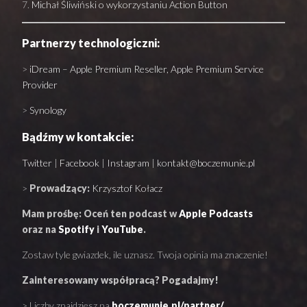
Michał Śliwiński o wykorzystaniu Action Button
Partnerzy technologiczni:
>
iDream –
Apple Premium Reseller, Apple Premium Service
Provider
>
Synology
Bądźmy w kontakcie:
Twitter
|
Facebook
|
Instagram
|
kontakt@boczemunie.pl
>
Prowadzący:
Krzysztof Kołacz
Mam prośbę: Oceń ten podcast w
Apple Podcasts
oraz na
Spotify
i
YouTube
.
Zostaw tyle gwiazdek, ile uznasz. Twoja opinia ma znaczenie!
Zainteresowany współpracą? Pogadajmy!
> Liczby znajdziesz na
boczemunie.pl/partner/