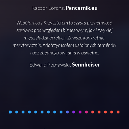
Kacper Lorenz,
Pancernik.eu
Współpraca z Krzysztofem to czysta przyjemność,
słow
zarówno pod względem biznesowym, jak i zwykłej
o
międzyludzkiej relacji. Zawsze konkretnie,
o te
merytorycznie, z dotrzymaniem ustalonych terminów
i bez zbędnego owijania w bawełnę.
pode
Edward Popławski,
Sennheiser
rozm