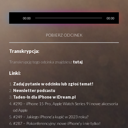
00:00
00:00
POBIERZ ODCINEK
Transkrypcja:
Transkrypcję tego odcinka znajdziesz
tutaj
.
Linki:
Zadaj pytanie w odcinku lub zgłoś temat!
Newsletter podcastu
Taden-In dla iPhone w iDream.pl
#290 – iPhone 15 Pro, Apple Watch Series 9 i nowe akcesoria
od Apple
#249 – Jakiego iPhone’a kupić w 2023 roku?
#287 – Pokonferencyjny: nowe iPhone’y i nie tylko!