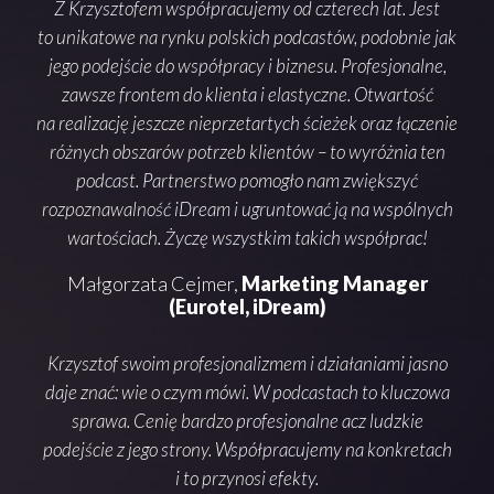
ako
Z Krzysztofem współpracujemy od czterech lat. Jest
Sam
zęść
to unikatowe na rynku polskich podcastów, podobnie jak
bo 
jego podejście do współpracy i biznesu. Profesjonalne,
i p
, jak
zawsze frontem do klienta i elastyczne. Otwartość
info
as
na realizację jeszcze nieprzetartych ścieżek oraz łączenie
pod
go
różnych obszarów potrzeb klientów – to wyróżnia ten
a
obię
podcast. Partnerstwo pomogło nam zwiększyć
in
ka.
rozpoznawalność iDream i ugruntować ją na wspólnych
oka
etny,
wartościach. Życzę wszystkim takich współprac!
sze
Małgorzata Cejmer,
Marketing Manager
ia
(Eurotel, iDream)
Krzy
ją
ro
Krzysztof swoim profesjonalizmem i działaniami jasno
daje znać: wie o czym mówi. W podcastach to kluczowa
i 
sprawa. Cenię bardzo profesjonalne acz ludzkie
naj
n
podejście z jego strony. Współpracujemy na konkretach
i to przynosi efekty.