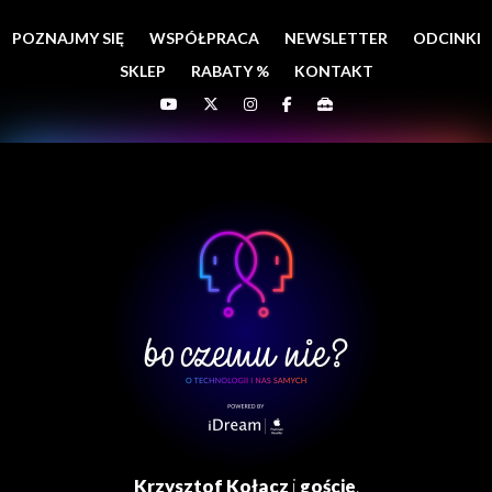
POZNAJMY SIĘ
WSPÓŁPRACA
NEWSLETTER
ODCINKI
SKLEP
RABATY %
KONTAKT
Krzysztof Kołacz
i
goście
.