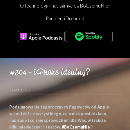
O technologii i nas samych. #BoCzemuNie?
Partner:
iDream.pl
#304 – iPhone idealny?
3 LATA TEMU
Podsumowanie tegorocznych flagowców od Apple
w kontekście wszystkiego, co o nich powiedziano,
napisano i co sam sprawdziłem dla Was, w trakcie
kilkumiesięcznych testów.
#BoCzemuNie
?