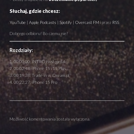
Słuchaj, gdzie chcesz:
YouTube
|
Apple Podcasts
|
Spotify
|
Overcast FM
i przez
RSS
Dobrego odbioru! Bo czemu nie?
Rozdziały:
00:00:00: INTRO i wstępniak
00:02:48: iPhone 15 i 15 Plus
00:19:38: Trade-in w iDream.pl
00:22:27: iPhone 15 Pro
Możliwość komentowania została wyłączona.