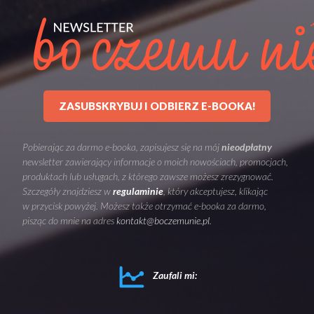
ZASUBSKRYBUJ I ODBIERZ E-BOOKA!
Pobierając za darmo e-booka, zapisujesz się na mój
nieodpłatny
newsletter zawierający informacje o moich nowościach, promocjach,
produktach lub usługach, z którego zawsze możesz zrezygnować.
Szczegóły znajdziesz w
regulaminie
, który akceptujesz, klikając
w przycisk powyżej. Możesz także otrzymać e-booka za darmo,
pisząc do mnie na adres
kontakt@boczemunie.pl
.
Zaufali mi: