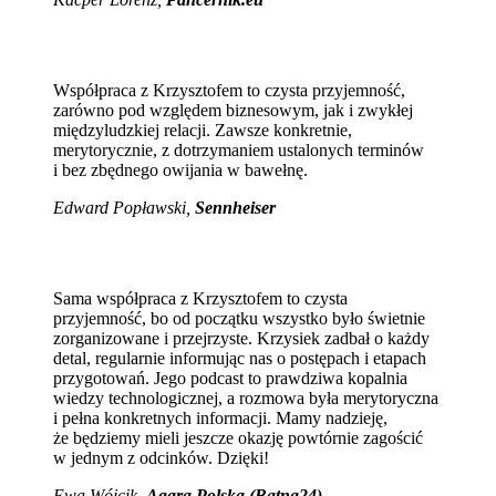
Współpraca z Krzysztofem to czysta przyjemność,
zarówno pod względem biznesowym, jak i zwykłej
międzyludzkiej relacji. Zawsze konkretnie,
merytorycznie, z dotrzymaniem ustalonych terminów
i bez zbędnego owijania w bawełnę.
Edward Popławski,
Sennheiser
Sama współpraca z Krzysztofem to czysta
przyjemność, bo od początku wszystko było świetnie
zorganizowane i przejrzyste. Krzysiek zadbał o każdy
detal, regularnie informując nas o postępach i etapach
przygotowań. Jego podcast to prawdziwa kopalnia
wiedzy technologicznej, a rozmowa była merytoryczna
i pełna konkretnych informacji. Mamy nadzieję,
że będziemy mieli jeszcze okazję powtórnie zagościć
w jednym z odcinków. Dzięki!
Ewa Wójcik
,
Aqara Polska (Batna24)