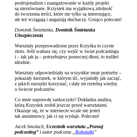
profesjonalizm i zaangażowanie w każdy projekt
są niezrównane. Krzysiek ma wyjątkową zdolność
do tworzenia treści, które nie tylko są interesujące,
ale też wciągają i angażują słuchaczy. Gorąco polecam!
Dominik Śmietanka,
Dominik Śmietanka
Ubezpieczenia
Warsztaty przeprowadzone przez Krzyśka to czyste
złoto. Jeśli wahasz się, czy wejść w świat podcastingu
i – tak jak ja – potrzebujesz pomocnej dłoni, to trafiłeś
idealnie.
Warsztaty odpowiedziały na wszystkie moje potrzeby –
pokazały kierunek, w którym iść, wyjaśniły jak zacząć,
z jakich narzędzi korzystać, i dały mi rzetelną wiedzę
o świecie podcastów.
Co mnie naprawdę zaskoczyło? Dokładna analiza,
którą Krzysiek zrobił jeszcze przed warsztatami.
Okazuje się, że w internecie wcale nie jesteś
tak anonimowy, jak ci się wydaje. Polecam!
Jacek Smoluch,
Uczestnik warsztatu „Poznaj
podcasting”
i autor podcastu „
Robotalki
”