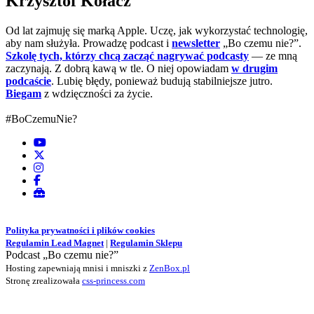
Krzysztof Kołacz
Od lat zajmuję się marką Apple. Uczę, jak wykorzystać technologię,
aby nam służyła. Prowadzę podcast i
newsletter
„Bo czemu nie?”.
Szkolę tych, którzy chcą zacząć nagrywać podcasty
— ze mną
zaczynają. Z dobrą kawą w tle. O niej opowiadam
w drugim
podcaście
. Lubię błędy, ponieważ budują stabilniejsze jutro.
Biegam
z wdzięczności za życie.
#BoCzemuNie?
Polityka prywatności i plików cookies
Regulamin Lead Magnet
|
Regulamin Sklepu
Podcast „Bo czemu nie?”
Hosting zapewniają mnisi i mniszki z
ZenBox.pl
Stronę zrealizowała
css-princess.com