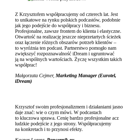
Z Krzysztofem współpracujemy od czterech lat. Jest
to unikatowe na rynku polskich podcastów, podobnie
jak jego podejście do współpracy i biznesu.
Profesjonalne, zawsze frontem do klienta i elastyczne.
Otwartość na realizację jeszcze nieprzetartych ścieżek
oraz łączenie różnych obszarów potrzeb klientów –
to wyróżnia ten podcast. Partnerstwo pomogło nam
zwiększyć rozpoznawalność iDream i ugruntować
ją na wspólnych wartościach. Życzę wszystkim takich
współprac!
Małgorzata Cejmer,
Marketing Manager (Eurotel,
iDream)
Krzysztof swoim profesjonalizmem i działaniami jasno
daje znać: wie o czym mówi. W podcastach
to kluczowa sprawa. Cenię bardzo profesjonalne acz
ludzkie podejście z jego strony. Współpracujemy
na konkretach i to przynosi efekty.
Kacper Lorenz,
Pancernik.eu