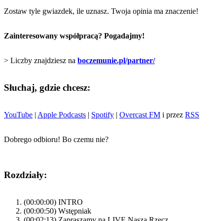
Zostaw tyle gwiazdek, ile uznasz. Twoja opinia ma znaczenie!
Zainteresowany współpracą? Pogadajmy!
> Liczby znajdziesz na
boczemunie.pl/partner/
Słuchaj, gdzie chcesz:
YouTube
|
Apple Podcasts
|
Spotify
|
Overcast FM
i przez
RSS
Dobrego odbioru! Bo czemu nie?
Rozdziały:
(00:00:00) INTRO
(00:00:50) Wstępniak
(00:02:13) Zapraszamy na LIVE Nasza Rzecz