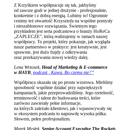
Z Krzyśkiem współpracuje się tak, jakbyśmy
od zawsze grali w jednej drużynie - profesjonalnie,
konkretnie i z dobrą energią. Lubimy to! Ogromnie
cenimy też otwartość Krzysztofa na wspólne pomysły
i nieszablonowe rozwiązania. Świetnym tego
przykładem jest seria podcastowa o branży HoReCa
„ZAPLECZE”, którą realizujemy w ramach naszej
współpracy. To projekt, który pokazuje, jak wygląda
nasze partnerstwo w praktyce: jest kreatywnie, jest
sprawnie, jest dużo frajdy z odkrywania
oraz przekazywania nowej wiedzy dalej.
Lena Wrzosek,
Head of Marketing & E-commerce
w HAYB
,
podcast „Kawa. Bo czemu nie?”
Współpraca okazała się po prostu wzorowa. Mieliśmy
sposobność wspólnie działać przy największych
kampaniach, jakie przeprowadziliśmy. Jego rzetelność,
terminowość i talent do budowania treści, które
zarówno zawierały pełne informacje,
na których zależało klientowi, jak i wpasowywały się
w ekosystem podcastu to naprawdę wysoka półka.
Słowem, pełen profesjonalizm.
Marek Mysłek,
Senior Account Executive The Rockets