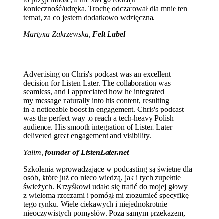
konieczność/udręka. Trochę odczarował dla mnie ten
temat, za co jestem dodatkowo wdzięczna.
Martyna Zakrzewska,
Felt Label
Advertising on Chris's podcast was an excellent
decision for Listen Later. The collaboration was
seamless, and I appreciated how he integrated
my message naturally into his content, resulting
in a noticeable boost in engagement. Chris's podcast
was the perfect way to reach a tech-heavy Polish
audience. His smooth integration of Listen Later
delivered great engagement and visibility.
Yalim,
founder of ListenLater.net
Szkolenia wprowadzające w podcasting są świetne dla
osób, które już co nieco wiedzą, jak i tych zupełnie
świeżych. Krzyśkowi udało się trafić do mojej głowy
z wieloma rzeczami i pomógł mi zrozumieć specyfikę
tego rynku. Wiele ciekawych i niejednokrotnie
nieoczywistych pomysłów. Poza samym przekazem,