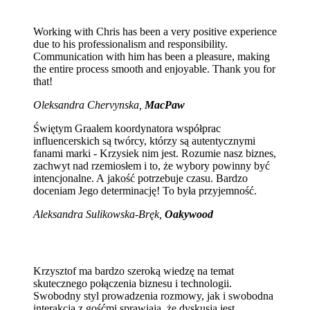
Working with Chris has been a very positive experience
due to his professionalism and responsibility.
Communication with him has been a pleasure, making
the entire process smooth and enjoyable. Thank you for
that!
Oleksandra Chervynska,
MacPaw
Świętym Graalem koordynatora współprac
influencerskich są twórcy, którzy są autentycznymi
fanami marki - Krzysiek nim jest. Rozumie nasz biznes,
zachwyt nad rzemiosłem i to, że wybory powinny być
intencjonalne. A jakość potrzebuje czasu. Bardzo
doceniam Jego determinację! To była przyjemność.
Aleksandra Sulikowska-Bręk,
Oakywood
Krzysztof ma bardzo szeroką wiedzę na temat
skutecznego połączenia biznesu i technologii.
Swobodny styl prowadzenia rozmowy, jak i swobodna
interakcja z gośćmi sprawiają, że dyskusja jest