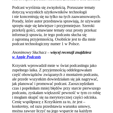
Podcast wyróżnia się zwięzłością. Poruszane tematy
dotyczą wszystkich użytkowników technologii
i nie koncentrują się na tylko na tych zaawansowanych.
Porady, które autor przedstawia sprawiają, że używanie
sprzętu staje się łatwiejsze i przyjemniejsze. Szeroki
przekrój gości, omawiane tematy oraz prosty przekaz
informacji sprawia, że tego podcastu słucha się
z ogromną przyjemnością. Osobiście jest to dla mnie
podcast technologiczny numer 1 w Polsce.
Anonimowy Słuchacz –
więcej recenzji znajdziesz
w Apple Podcasts
Krzysiek wprowadził mnie w świat podcastingu jako
zupełnego laika. Z przyjemnością oddelegowałam
część obowiązków związanych z montażem podcastu,
ale przede wszystkim dowiedziałam się jak nagrywać,
jak planować i promować podcast. Zaoszczędziłam
czas i popełniłam mniej błędów przy starcie pierwszego
podcastu, zyskałam większość pewność w tym co robię
i mogłam skupić się na merytorycznej części odcinka.
Cenię współpracę z Krzyśkiem za to, że jest –
konkretny, od razu przedstawia warunku umowy,
można zawsze liczyć na jego wsparcie na każdym