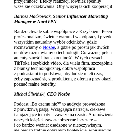
przyjemność. Efekty realizacji również spełniły
wszelkie oczekiwania. Oby więcej takich kooperacji!
Bartosz Maćkowiak,
Senior Influencer Marketing
Manager w NordVPN
Bardzo chwalę sobie współpracę z Krzyśkiem. Pełen
profesjonalizm, świetne warunki współpracy i przede
wszystkim naturalny wybór odcinków, gdzie
rozmawiamy o
Nozbe
, a gdzie po prostu jak dwóch
nerdów rozmawiamy o technologii. Co ważne, pełna
autentyczność i transparentność. W tych czasach
TikToka i szybkich video, dla wielu firm, szczególnie
z branży technologicznej, dobra współpraca
z podcastami to podstawa, aby ludzie mieli czas,
żeby zapoznać się z produktem, z ofertą a przy okazji
poznać realne benefity.
Michał Śliwiński,
CEO Nozbe
Podcast „Bo czemu nie?” to audycja prowadzona
z prawdziwą pasją. Wciągająca narracja, ciekawe
i angażujące tematy – zawsze na czasie. A omówienia
naszych książek zawsze obszerne i szczere –
i co bardzo ważne: osadzone w nieoczywistym,
ale bardzo trafnie dobranym kontekście, wpisującym