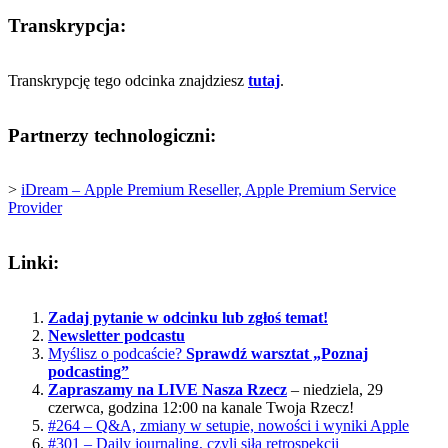
Transkrypcja:
Transkrypcję tego odcinka znajdziesz
tutaj
.
Partnerzy technologiczni:
>
iDream –
Apple Premium Reseller, Apple Premium Service
Provider
Linki:
Zadaj pytanie w odcinku lub zgłoś temat!
Newsletter podcastu
Myślisz o podcaście?
Sprawdź warsztat „Poznaj
podcasting”
Zapraszamy na LIVE Nasza Rzecz
– niedziela, 29
czerwca, godzina 12:00 na kanale Twoja Rzecz!
#264 – Q&A, zmiany w setupie, nowości i wyniki Apple
#301 – Daily journaling, czyli siła retrospekcji