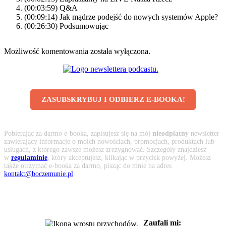
(00:03:59) Q&A
(00:09:14) Jak mądrze podejść do nowych systemów Apple?
(00:26:30) Podsumowując
Możliwość komentowania została wyłączona.
ZASUBSKRYBUJ I ODBIERZ E-BOOKA!
Pobierając za darmo e-booka, zapisujesz się na mój
nieodpłatny
newsletter
zawierający informacje o moich nowościach, promocjach, produktach lub
usługach, z którego zawsze możesz zrezygnować. Szczegóły znajdziesz
w
regulaminie
, który akceptujesz, klikając w przycisk powyżej. Możesz
także otrzymać e-booka za darmo, pisząc do mnie na adres
kontakt@boczemunie.pl
.
Zaufali mi: