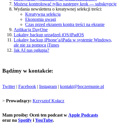
Możesz kontrolować tylko następny krok — subskrypcje
Wydania newslettera o kreatywnej selekcji treści:
Kreatywna selekcja
Ekonomia uwagi
Czas przed ekranem kontra treści na ekranie
Aplikacja DayOne
Lokalny backup urządzeń iOS/iPadOS
Lokalny backup iPhone’a/iPada w systemie Windows,
ale nie za pomocą iTunes
Jak AI nas ogłupia?
Bądźmy w kontakcie:
Twitter
|
Facebook
|
Instagram
|
kontakt@boczemunie.pl
>
Prowadzący:
Krzysztof Kołacz
Mam prośbę: Oceń ten podcast w
Apple Podcasts
oraz na
Spotify
i
YouTube
.