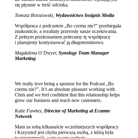
się płynnie w treść odcinka.
Tomasz Brzozowski,
Wydawnictwo Insignis Media
Współpraca z podcastem „Bo czemu nie?” przebiegała
znakomicie, a rezultaty przerosły nasze oczekiwania.
Z pełnym przekonaniem polecamy tę współpracę
i planujemy kontynuować ją długoterminowo.
Magdalena O`Dwyer,
Synology Team Manager
Marketing
We really love being a sponsor for the Podcast „Bo
czemu nie?”. It’s an absolute pleasure working with
Chris and we feel confident that this relationship helps
grow our business and reach new customers.
Katie Fawkes,
Director of Marketing at Ecamm
Network
Mam za sobą kilkanaście wcześniejszych współpracy
i Krzysztof jest chyba pierwszą osobą, z którą była
to przyjemność, a nie swego rodzaju