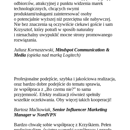
odbiorców, atrakcyjnej z punktu widzenia marek
technologicznych, chcących swymi
produktami/usługami zainteresować osoby
o potencjalnie wyższej niż przeciętna sile nabywczej.
Nie bez znaczenia są oczywiście ciekawi goście i sam
Krzysztof, który potrafi w sposób naturalny
i nienachalny uwypuklić mocne strony promowanego
rozwiązania.
Juliusz Kornaszewski,
Mindspot Communication &
Media
(opieka nad marką Logitech)
Profesjonalne podejście, szybka i jakościowa realizacja,
oraz bardzo dobre podejście do tematu sprawia,
że współpraca z „Bo czemu nie?” to sama
przyjemność. Efekty realizacji również spełniły
wszelkie oczekiwania. Oby więcej takich kooperacji!
Bartosz Maćkowiak,
Senior Influencer Marketing
Manager w NordVPN
Bardzo chwalę sobie współpracę z Krzyśkiem. Pełen
profesjonalizm, świetne warunki współpracy i przede