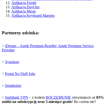
Aplikacja Ferrite
Aplikacja DayOne
Aplikacja Moon
Aplikacja Keyboard Maestro
Partnerzy odcinka:
>
iDream –
Apple Premium Reseller, Apple Premium Service
Provider
>
Synology
>
Portal No Fluff Jobs
>
Sennheiser
>
Surfshark VPN
– z kodem
BOCZEMUNIE
otrzymujecie aż
83%
zniżki na subskrypcję oraz 3 miesiące gratis
! Bo czemu nie?