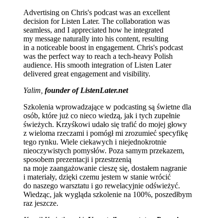
Advertising on Chris's podcast was an excellent
decision for Listen Later. The collaboration was
seamless, and I appreciated how he integrated
my message naturally into his content, resulting
in a noticeable boost in engagement. Chris's podcast
was the perfect way to reach a tech-heavy Polish
audience. His smooth integration of Listen Later
delivered great engagement and visibility.
Yalim,
founder of ListenLater.net
Szkolenia wprowadzające w podcasting są świetne dla
osób, które już co nieco wiedzą, jak i tych zupełnie
świeżych. Krzyśkowi udało się trafić do mojej głowy
z wieloma rzeczami i pomógł mi zrozumieć specyfikę
tego rynku. Wiele ciekawych i niejednokrotnie
nieoczywistych pomysłów. Poza samym przekazem,
sposobem prezentacji i przestrzenią
na moje zaangażowanie cieszę się, dostałem nagranie
i materiały, dzięki czemu jestem w stanie wrócić
do naszego warsztatu i go rewelacyjnie odświeżyć.
Wiedząc, jak wygląda szkolenie na 100%, poszedłbym
raz jeszcze.