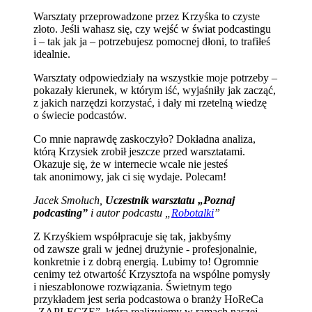
Warsztaty przeprowadzone przez Krzyśka to czyste
złoto. Jeśli wahasz się, czy wejść w świat podcastingu
i – tak jak ja – potrzebujesz pomocnej dłoni, to trafiłeś
idealnie.
Warsztaty odpowiedziały na wszystkie moje potrzeby –
pokazały kierunek, w którym iść, wyjaśniły jak zacząć,
z jakich narzędzi korzystać, i dały mi rzetelną wiedzę
o świecie podcastów.
Co mnie naprawdę zaskoczyło? Dokładna analiza,
którą Krzysiek zrobił jeszcze przed warsztatami.
Okazuje się, że w internecie wcale nie jesteś
tak anonimowy, jak ci się wydaje. Polecam!
Jacek Smoluch,
Uczestnik warsztatu „Poznaj
podcasting”
i autor podcastu „
Robotalki
”
Z Krzyśkiem współpracuje się tak, jakbyśmy
od zawsze grali w jednej drużynie - profesjonalnie,
konkretnie i z dobrą energią. Lubimy to! Ogromnie
cenimy też otwartość Krzysztofa na wspólne pomysły
i nieszablonowe rozwiązania. Świetnym tego
przykładem jest seria podcastowa o branży HoReCa
„ZAPLECZE”, którą realizujemy w ramach naszej