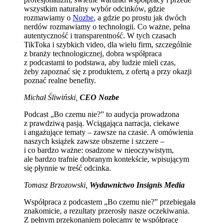
wszystkim naturalny wybór odcinków, gdzie
rozmawiamy o
Nozbe
, a gdzie po prostu jak dwóch
nerdów rozmawiamy o technologii. Co ważne, pełna
autentyczność i transparentność. W tych czasach
TikToka i szybkich video, dla wielu firm, szczególnie
z branży technologicznej, dobra współpraca
z podcastami to podstawa, aby ludzie mieli czas,
żeby zapoznać się z produktem, z ofertą a przy okazji
poznać realne benefity.
Michał Śliwiński,
CEO Nozbe
Podcast „Bo czemu nie?” to audycja prowadzona
z prawdziwą pasją. Wciągająca narracja, ciekawe
i angażujące tematy – zawsze na czasie. A omówienia
naszych książek zawsze obszerne i szczere –
i co bardzo ważne: osadzone w nieoczywistym,
ale bardzo trafnie dobranym kontekście, wpisującym
się płynnie w treść odcinka.
Tomasz Brzozowski,
Wydawnictwo Insignis Media
Współpraca z podcastem „Bo czemu nie?” przebiegała
znakomicie, a rezultaty przerosły nasze oczekiwania.
Z pełnym przekonaniem polecamy tę współpracę