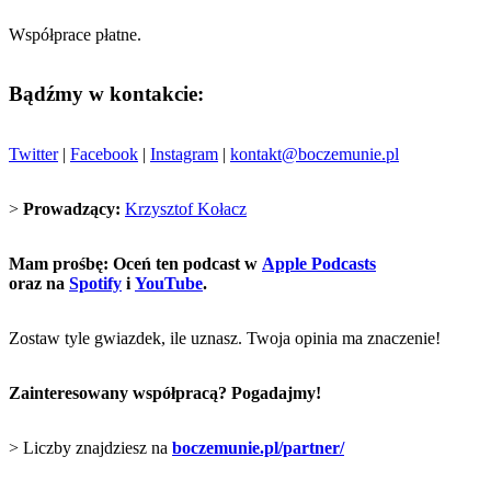
Współprace płatne.
Bądźmy w kontakcie:
Twitter
|
Facebook
|
Instagram
|
kontakt@boczemunie.pl
>
Prowadzący:
Krzysztof Kołacz
Mam prośbę: Oceń ten podcast w
Apple Podcasts
oraz na
Spotify
i
YouTube
.
Zostaw tyle gwiazdek, ile uznasz. Twoja opinia ma znaczenie!
Zainteresowany współpracą? Pogadajmy!
> Liczby znajdziesz na
boczemunie.pl/partner/