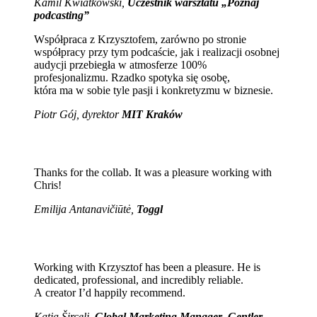
Kamil Kwiatkowski,
Uczestnik warsztatu „Poznaj
podcasting”
Współpraca z Krzysztofem, zarówno po stronie
współpracy przy tym podcaście, jak i realizacji osobnej
audycji przebiegła w atmosferze 100%
profesjonalizmu. Rzadko spotyka się osobę,
która ma w sobie tyle pasji i konkretyzmu w biznesie.
Piotr Gój, dyrektor
MIT Kraków
Thanks for the collab. It was a pleasure working with
Chris!
Emilija Antanavičiūtė,
Toggl
Working with Krzysztof has been a pleasure. He is
dedicated, professional, and incredibly reliable.
A creator I’d happily recommend.
Katja Šircelj,
Global Marketing Manager
,
Gentler