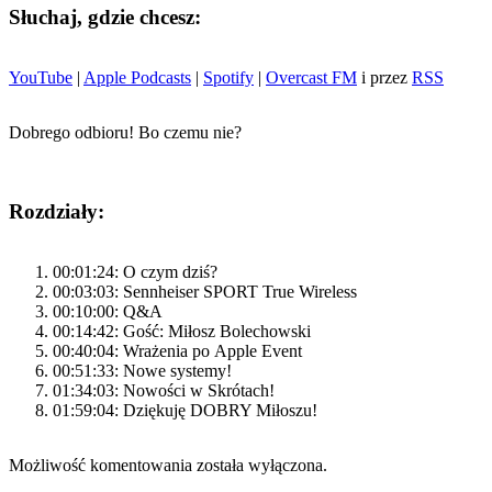
Słuchaj, gdzie chcesz:
YouTube
|
Apple Podcasts
|
Spotify
|
Overcast FM
i przez
RSS
Dobrego odbioru! Bo czemu nie?
Rozdziały:
00:01:24: O czym dziś?
00:03:03: Sennheiser SPORT True Wireless
00:10:00: Q&A
00:14:42: Gość: Miłosz Bolechowski
00:40:04: Wrażenia po Apple Event
00:51:33: Nowe systemy!
01:34:03: Nowości w Skrótach!
01:59:04: Dziękuję DOBRY Miłoszu!
Możliwość komentowania została wyłączona.