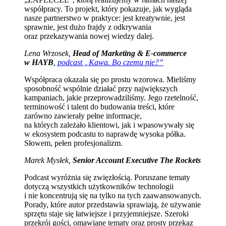
współpracy. To projekt, który pokazuje, jak wygląda
nasze partnerstwo w praktyce: jest kreatywnie, jest
sprawnie, jest dużo frajdy z odkrywania
oraz przekazywania nowej wiedzy dalej.
Lena Wrzosek,
Head of Marketing & E-commerce
w HAYB
,
podcast „Kawa. Bo czemu nie?”
Współpraca okazała się po prostu wzorowa. Mieliśmy
sposobność wspólnie działać przy największych
kampaniach, jakie przeprowadziliśmy. Jego rzetelność,
terminowość i talent do budowania treści, które
zarówno zawierały pełne informacje,
na których zależało klientowi, jak i wpasowywały się
w ekosystem podcastu to naprawdę wysoka półka.
Słowem, pełen profesjonalizm.
Marek Mysłek,
Senior Account Executive The Rockets
Podcast wyróżnia się zwięzłością. Poruszane tematy
dotyczą wszystkich użytkowników technologii
i nie koncentrują się na tylko na tych zaawansowanych.
Porady, które autor przedstawia sprawiają, że używanie
sprzętu staje się łatwiejsze i przyjemniejsze. Szeroki
przekrój gości, omawiane tematy oraz prosty przekaz