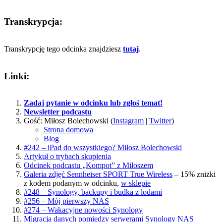
Transkrypcja:
Transkrypcję tego odcinka znajdziesz
tutaj
.
Linki:
Zadaj pytanie w odcinku lub zgłoś temat!
Newsletter podcastu
Gość: Miłosz Bolechowski (
Instagram
|
Twitter
)
Strona domowa
Bl
og
#242 – iPad do wszystkiego? Miłosz Bolechowski
Artykuł o trybach skupienia
Odcinek podcastu „Kompot” z Miłoszem
Galeria zdjęć Sennheiser SPORT True Wireless
– 15% zniżki
z kodem podanym w odcinku,
w sklepie
#248 – Synology, backupy i budka z lodami
#256 – Mój pierwszy NAS
#274 – Wakacyjne nowości Synology
Migracja danych pomiędzy serwerami Synology NAS