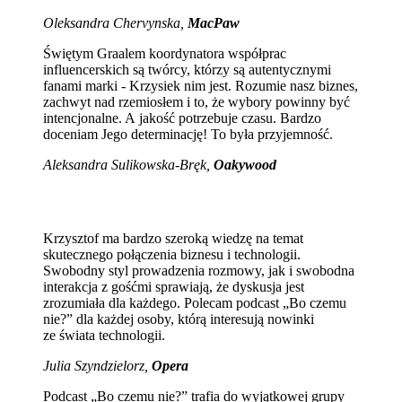
Oleksandra Chervynska,
MacPaw
Świętym Graalem koordynatora współprac
influencerskich są twórcy, którzy są autentycznymi
fanami marki - Krzysiek nim jest. Rozumie nasz biznes,
zachwyt nad rzemiosłem i to, że wybory powinny być
intencjonalne. A jakość potrzebuje czasu. Bardzo
doceniam Jego determinację! To była przyjemność.
Aleksandra Sulikowska-Bręk,
Oakywood
Krzysztof ma bardzo szeroką wiedzę na temat
skutecznego połączenia biznesu i technologii.
Swobodny styl prowadzenia rozmowy, jak i swobodna
interakcja z gośćmi sprawiają, że dyskusja jest
zrozumiała dla każdego. Polecam podcast „Bo czemu
nie?” dla każdej osoby, którą interesują nowinki
ze świata technologii.
Julia Szyndzielorz,
Opera
Podcast „Bo czemu nie?” trafia do wyjątkowej grupy