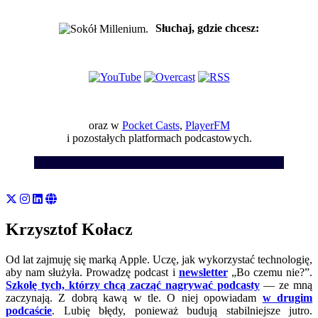
Słuchaj, gdzie chcesz:
oraz w
Pocket Casts
,
PlayerFM
i pozostałych platformach podcastowych.
Krzysztof Kołacz
Od lat zajmuję się marką Apple. Uczę, jak wykorzystać technologię,
aby nam służyła. Prowadzę podcast i
newsletter
„Bo czemu nie?”.
Szkolę tych, którzy chcą zacząć nagrywać podcasty
— ze mną
zaczynają. Z dobrą kawą w tle. O niej opowiadam
w drugim
podcaście
. Lubię błędy, ponieważ budują stabilniejsze jutro.