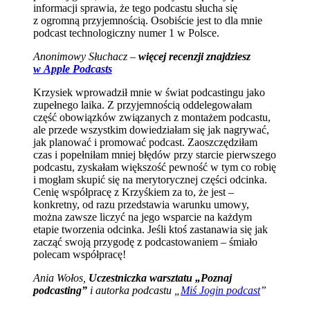
informacji sprawia, że tego podcastu słucha się
z ogromną przyjemnością. Osobiście jest to dla mnie
podcast technologiczny numer 1 w Polsce.
Anonimowy Słuchacz –
więcej recenzji znajdziesz
w Apple Podcasts
Krzysiek wprowadził mnie w świat podcastingu jako
zupełnego laika. Z przyjemnością oddelegowałam
część obowiązków związanych z montażem podcastu,
ale przede wszystkim dowiedziałam się jak nagrywać,
jak planować i promować podcast. Zaoszczędziłam
czas i popełniłam mniej błędów przy starcie pierwszego
podcastu, zyskałam większość pewność w tym co robię
i mogłam skupić się na merytorycznej części odcinka.
Cenię współpracę z Krzyśkiem za to, że jest –
konkretny, od razu przedstawia warunku umowy,
można zawsze liczyć na jego wsparcie na każdym
etapie tworzenia odcinka. Jeśli ktoś zastanawia się jak
zacząć swoją przygodę z podcastowaniem – śmiało
polecam współpracę!
Ania Wołos,
Uczestniczka warsztatu „Poznaj
podcasting”
i autorka podcastu „
Miś Jogin podcast
”