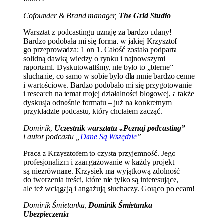
Cofounder & Brand manager,
The Grid Studio
Warsztat z podcastingu uznaję za bardzo udany!
Bardzo podobała mi się forma, w jakiej Krzysztof
go przeprowadza: 1 on 1. Całość została podparta
solidną dawką wiedzy o rynku i najnowszymi
raportami. Dyskutowaliśmy, nie było to „bierne”
słuchanie, co samo w sobie było dla mnie bardzo cenne
i wartościowe. Bardzo podobało mi się przygotowanie
i research na temat mojej działalności blogowej, a także
dyskusja odnośnie formatu – już na konkretnym
przykładzie podcastu, który chciałem zacząć.
Dominik,
Uczestnik warsztatu „Poznaj podcasting”
i autor podcastu „
Dane Są Wszędzie
”
Praca z Krzysztofem to czysta przyjemność. Jego
profesjonalizm i zaangażowanie w każdy projekt
są niezrównane. Krzysiek ma wyjątkową zdolność
do tworzenia treści, które nie tylko są interesujące,
ale też wciągają i angażują słuchaczy. Gorąco polecam!
Dominik Śmietanka,
Dominik Śmietanka
Ubezpieczenia