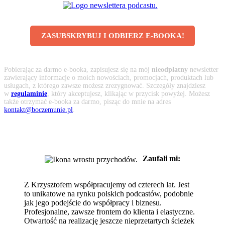
ZASUBSKRYBUJ I ODBIERZ E-BOOKA!
Pobierając za darmo e-booka, zapisujesz się na mój
nieodpłatny
newsletter
zawierający informacje o moich nowościach, promocjach, produktach lub
usługach, z którego zawsze możesz zrezygnować. Szczegóły znajdziesz
w
regulaminie
, który akceptujesz, klikając w przycisk powyżej. Możesz
także otrzymać e-booka za darmo, pisząc do mnie na adres
kontakt@boczemunie.pl
.
Zaufali mi:
Z Krzysztofem współpracujemy od czterech lat. Jest
to unikatowe na rynku polskich podcastów, podobnie
jak jego podejście do współpracy i biznesu.
Profesjonalne, zawsze frontem do klienta i elastyczne.
Otwartość na realizację jeszcze nieprzetartych ścieżek