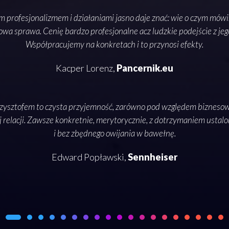
m profesjonalizmem i działaniami jasno daje znać: wie o czym mów
owa sprawa. Cenię bardzo profesjonalne acz ludzkie podejście z jeg
Współpracujemy na konkretach i to przynosi efekty.
Kacper Lorenz,
Pancernik.eu
zysztofem to czysta przyjemność, zarówno pod względem biznesowy
 relacji. Zawsze konkretnie, merytorycznie, z dotrzymaniem usta
i bez zbędnego owijania w bawełnę.
Edward Popławski,
Sennheiser