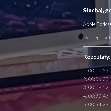
Słuchaj, g
Apple Podca
Dobrego odbi
Rozdziały:
00:00:53:
00:06:08: 
00:19:12: 
00:30:47: 
00:34:29: 