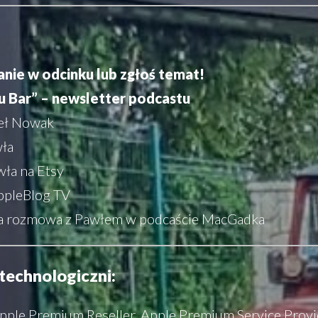
anie w odcinku lub zgłoś temat!
 Bar” – newsletter podcastu
eł Nowak
wła
wła na Etsy
ppleBlog TV
a rozmowa z Pawłem w podcaście MacGadka
technologiczni:
pple Premium Reseller, Apple Premium Service Provi