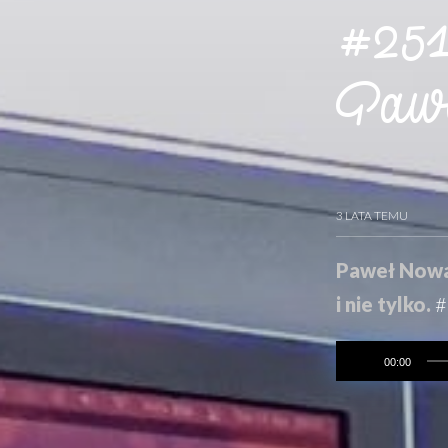
#251 
Paw
3 LATA TEMU
Paweł Nowak
i nie tylko.
#
00:00