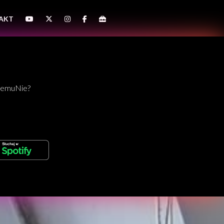
AKT
CzemuNie?