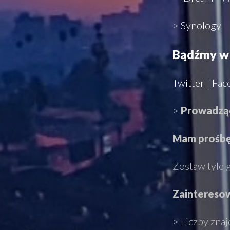
>
Synology
Bądźmy w 
Twitter
|
Fac
>
Prowadzą
Mam prośbę
Zostaw tyle g
Zaintereso
> Liczby znaj