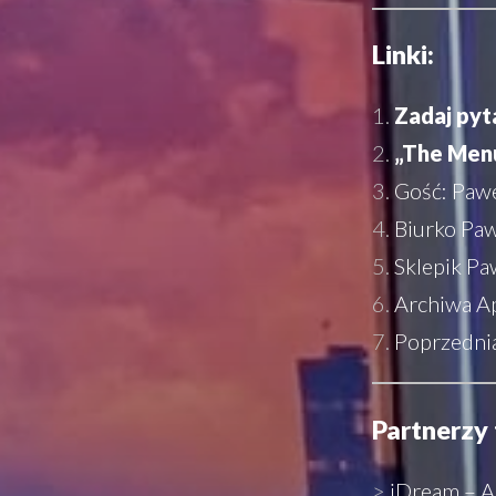
Linki:
Zadaj pyt
„The Menu
Gość: Paw
Biurko Pa
Sklepik Pa
Archiwa A
Poprzedni
Partnerzy 
>
iDream –
A