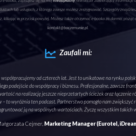
 e-booka, zapisujesz się na mój
nieodpłatny
newsletter zawierający informacje 
uktach lub usługach, z którego zawsze możesz zrezygnować. Szczegóły znajdzie
sz, klikając w przycisk powyżej. Możesz także otrzymać e-booka za darmo, pisząc 
kontakt@boczemunie.pl
.
Zaufali mi:
 współpracujemy od czterech lat. Jest to unikatowe na rynku polsk
jego podejście do współpracy i biznesu. Profesjonalne, zawsze fron
wartość na realizację jeszcze nieprzetartych ścieżek oraz łączenie
w – to wyróżnia ten podcast. Partnerstwo pomogło nam zwiększyć
ugruntować ją na wspólnych wartościach. Życzę wszystkim takich 
ałgorzata Cejmer,
Marketing Manager (Eurotel, iDrea