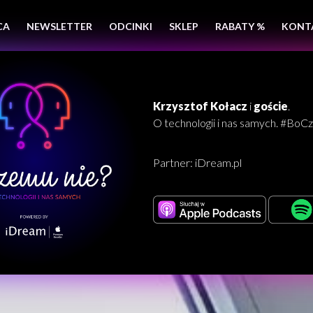
CA
NEWSLETTER
ODCINKI
SKLEP
RABATY %
KONT
Krzysztof Kołacz
i
goście
.
O technologii i nas samych. #Bo
Partner:
iDream.pl