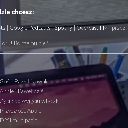
dzie chcesz:
sts
|
Google Podcasts
|
Spotify
|
Overcast FM
i przez
oru! Bo czemu nie?
 Gość: Paweł Nowak
Apple i Paweł dziś
Życie po wyjęciu wtyczki
Przyszłość Apple
DIY i multipasja