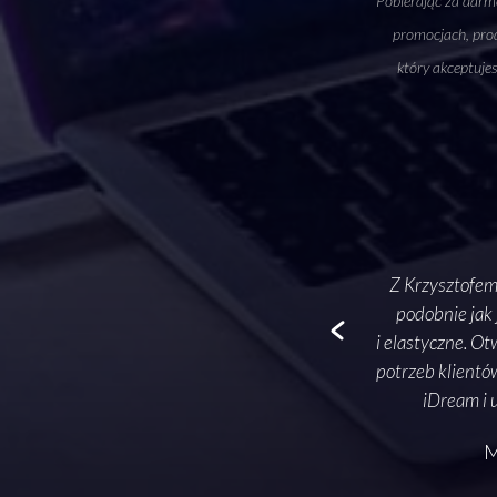
Pobierając za darmo
promocjach, prod
który akceptuje
ngu jako zupełnego laika. Z przyjemnością
Z Krzysztofem
 z montażem podcastu, ale przede wszystkim
podobnie jak 
‹
ać i promować podcast. Zaoszczędziłam czas
i elastyczne. Ot
ego podcastu, zyskałam większość pewność w tym
potrzeb klientó
ęści odcinka. Cenię współpracę z Krzyśkiem za to,
iDream i 
ku umowy, można zawsze liczyć na jego wsparcie
M
toś zastanawia się jak zacząć swoją przygodę
ało polecam współpracę!