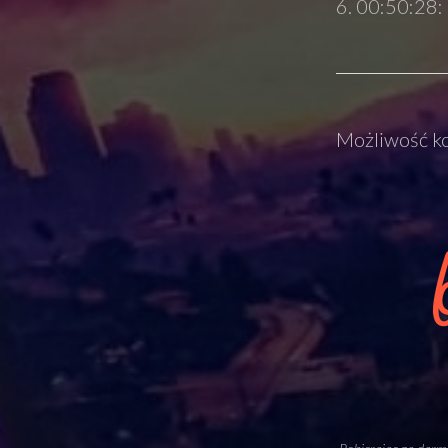
00:50:28: I
Możliwość ko