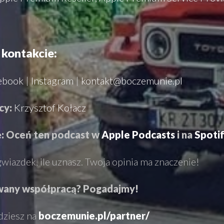
kontakcie:
ebook
|
Instagram
|
kontakt@boczemunie.pl
cy:
Krzysztof Kołacz
: Oceń ten podcast w
Apple Podcasts
i na
Spoti
wiazdek, ile uznasz. Twoja opinia ma znaczenie!
wany współpracą? Pogadajmy!
dziesz na
boczemunie.pl/partner/