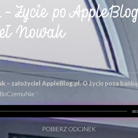
– Życie po AppleBlog
eł Nowak
 – założyciel AppleBlog.pl. O życiu poza bańk
BoCzemuNie
?
00:
POBIERZ ODCINEK