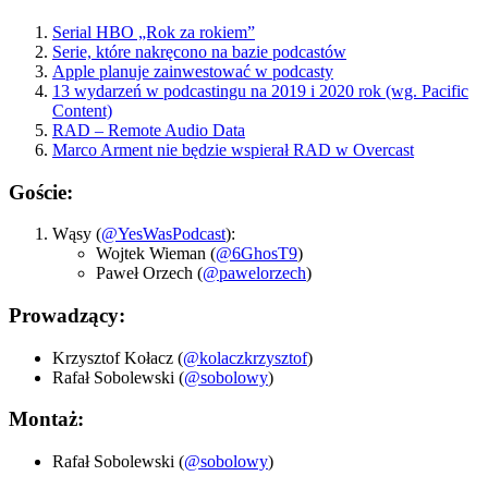
Serial HBO „Rok za rokiem”
Serie, które nakręcono na bazie podcastów
Apple planuje zainwestować w podcasty
13 wydarzeń w podcastingu na 2019 i 2020 rok (wg. Pacific
Content)
RAD – Remote Audio Data
Marco Arment nie będzie wspierał RAD w Overcast
Goście:
Wąsy (
@YesWasPodcast
):
Wojtek Wieman (
@6GhosT9
)
Paweł Orzech (
@pawelorzech
)
Prowadzący:
Krzysztof Kołacz (
@kolaczkrzysztof
)
Rafał Sobolewski (
@sobolowy
)
Montaż:
Rafał Sobolewski (
@sobolowy
)