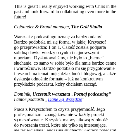
This is great! I really enjoyed working with Chris in the
past and look forward to collaborating even more in the
future!
Cofounder & Brand manager,
The Grid Studio
Warsztat z podcastingu uznaję za bardzo udany!
Bardzo podobała mi się forma, w jakiej Krzysztof
go przeprowadza: 1 on 1. Całość została podparta
solidną dawką wiedzy o rynku i najnowszymi
raportami. Dyskutowaliśmy, nie było to „bierne”
słuchanie, co samo w sobie było dla mnie bardzo cenne
i wartościowe. Bardzo podobało mi się przygotowanie
i research na temat mojej działalności blogowej, a także
dyskusja odnośnie formatu – już na konkretnym
przykładzie podcastu, który chciałem zacząć.
Dominik,
Uczestnik warsztatu „Poznaj podcasting”
i autor podcastu „
Dane Są Wszędzie
”
Praca z Krzysztofem to czysta przyjemność. Jego
profesjonalizm i zaangażowanie w każdy projekt
są niezrównane. Krzysiek ma wyjątkową zdolność
do tworzenia treści, które nie tylko są interesujące,
ale też wciągają i angażują słuchaczy. Gorąco polecam!