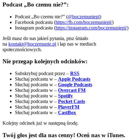
Podcast „Bo czemu nie?”:
Podcast „Bo czemu nie?” (
@boczemuniepl
)
Facebook podcastu (
https://fb.com/boczemuniepl/
)
Instagram podcastu (
https://instagram.com/boczemuniepl/
)
Jeśli masz do nas jakieś pytania, pisz śmiało
na
kontakt@boczemunie.pl
i łap nas w mediach
społecznościowych.
Nie przegap kolejnych odcinków:
Subskrybuj podcast przez –
RSS
Słuchaj podcastu w –
Apple Podcasts
Słuchaj podcastu w –
Google Podcasts
Słuchaj podcastu w –
Overcast FM
Słuchaj podcastu w –
Spotify
Słuchaj podcastu w –
Pocket Casts
Słuchaj podcastu w –
PlayerFM
Słuchaj podcastu w –
CastBox
Kolejny odcinek już w następną środę.
Twój głos jest dla nas cenny! Oceń nas w iTunes.