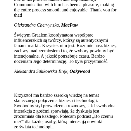
Communication with him has been a pleasure, making
the entire process smooth and enjoyable. Thank you for
that!
Oleksandra Chervynska,
MacPaw
Świętym Graalem koordynatora współprac
influencerskich są twórcy, którzy są autentycznymi
fanami marki - Krzysiek nim jest. Rozumie nasz biznes,
zachwyt nad rzemiosłem i to, że wybory powinny być
intencjonalne. A jakość potrzebuje czasu. Bardzo
doceniam Jego determinację! To była przyjemność.
Aleksandra Sulikowska-Bręk,
Oakywood
Krzysztof ma bardzo szeroką wiedzę na temat
skutecznego połączenia biznesu i technologii.
Swobodny styl prowadzenia rozmowy, jak i swobodna
interakcja z gośćmi sprawiają, że dyskusja jest
zrozumiała dla każdego. Polecam podcast „Bo czemu
nie?” dla każdej osoby, którą interesują nowinki
ze świata technologii.