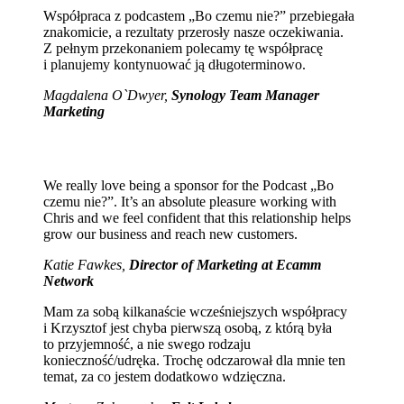
Współpraca z podcastem „Bo czemu nie?” przebiegała
znakomicie, a rezultaty przerosły nasze oczekiwania.
Z pełnym przekonaniem polecamy tę współpracę
i planujemy kontynuować ją długoterminowo.
Magdalena O`Dwyer,
Synology Team Manager
Marketing
We really love being a sponsor for the Podcast „Bo
czemu nie?”. It’s an absolute pleasure working with
Chris and we feel confident that this relationship helps
grow our business and reach new customers.
Katie Fawkes,
Director of Marketing at Ecamm
Network
Mam za sobą kilkanaście wcześniejszych współpracy
i Krzysztof jest chyba pierwszą osobą, z którą była
to przyjemność, a nie swego rodzaju
konieczność/udręka. Trochę odczarował dla mnie ten
temat, za co jestem dodatkowo wdzięczna.