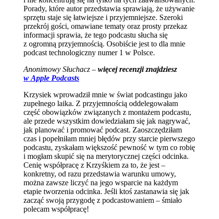
Porady, które autor przedstawia sprawiają, że używanie
sprzętu staje się łatwiejsze i przyjemniejsze. Szeroki
przekrój gości, omawiane tematy oraz prosty przekaz
informacji sprawia, że tego podcastu słucha się
z ogromną przyjemnością. Osobiście jest to dla mnie
podcast technologiczny numer 1 w Polsce.
Anonimowy Słuchacz –
więcej recenzji znajdziesz
w Apple Podcasts
Krzysiek wprowadził mnie w świat podcastingu jako
zupełnego laika. Z przyjemnością oddelegowałam
część obowiązków związanych z montażem podcastu,
ale przede wszystkim dowiedziałam się jak nagrywać,
jak planować i promować podcast. Zaoszczędziłam
czas i popełniłam mniej błędów przy starcie pierwszego
podcastu, zyskałam większość pewność w tym co robię
i mogłam skupić się na merytorycznej części odcinka.
Cenię współpracę z Krzyśkiem za to, że jest –
konkretny, od razu przedstawia warunku umowy,
można zawsze liczyć na jego wsparcie na każdym
etapie tworzenia odcinka. Jeśli ktoś zastanawia się jak
zacząć swoją przygodę z podcastowaniem – śmiało
polecam współpracę!