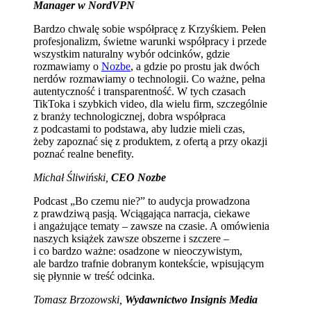
Manager w NordVPN
Bardzo chwalę sobie współpracę z Krzyśkiem. Pełen
profesjonalizm, świetne warunki współpracy i przede
wszystkim naturalny wybór odcinków, gdzie
rozmawiamy o
Nozbe
, a gdzie po prostu jak dwóch
nerdów rozmawiamy o technologii. Co ważne, pełna
autentyczność i transparentność. W tych czasach
TikToka i szybkich video, dla wielu firm, szczególnie
z branży technologicznej, dobra współpraca
z podcastami to podstawa, aby ludzie mieli czas,
żeby zapoznać się z produktem, z ofertą a przy okazji
poznać realne benefity.
Michał Śliwiński,
CEO Nozbe
Podcast „Bo czemu nie?” to audycja prowadzona
z prawdziwą pasją. Wciągająca narracja, ciekawe
i angażujące tematy – zawsze na czasie. A omówienia
naszych książek zawsze obszerne i szczere –
i co bardzo ważne: osadzone w nieoczywistym,
ale bardzo trafnie dobranym kontekście, wpisującym
się płynnie w treść odcinka.
Tomasz Brzozowski,
Wydawnictwo Insignis Media