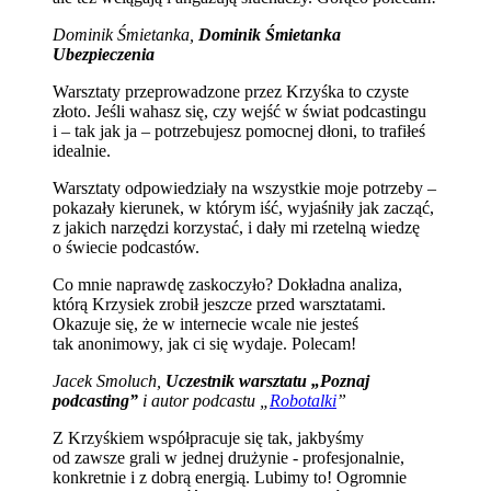
Dominik Śmietanka,
Dominik Śmietanka
Ubezpieczenia
Warsztaty przeprowadzone przez Krzyśka to czyste
złoto. Jeśli wahasz się, czy wejść w świat podcastingu
i – tak jak ja – potrzebujesz pomocnej dłoni, to trafiłeś
idealnie.
Warsztaty odpowiedziały na wszystkie moje potrzeby –
pokazały kierunek, w którym iść, wyjaśniły jak zacząć,
z jakich narzędzi korzystać, i dały mi rzetelną wiedzę
o świecie podcastów.
Co mnie naprawdę zaskoczyło? Dokładna analiza,
którą Krzysiek zrobił jeszcze przed warsztatami.
Okazuje się, że w internecie wcale nie jesteś
tak anonimowy, jak ci się wydaje. Polecam!
Jacek Smoluch,
Uczestnik warsztatu „Poznaj
podcasting”
i autor podcastu „
Robotalki
”
Z Krzyśkiem współpracuje się tak, jakbyśmy
od zawsze grali w jednej drużynie - profesjonalnie,
konkretnie i z dobrą energią. Lubimy to! Ogromnie