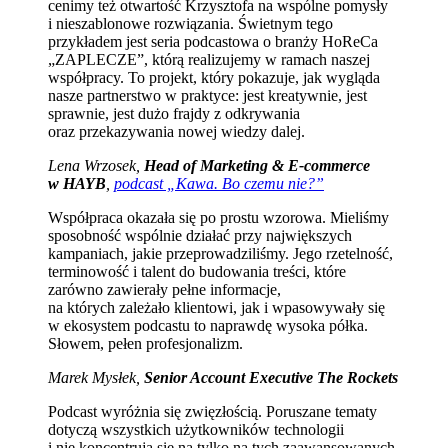
cenimy też otwartość Krzysztofa na wspólne pomysły
i nieszablonowe rozwiązania. Świetnym tego
przykładem jest seria podcastowa o branży HoReCa
„ZAPLECZE”, którą realizujemy w ramach naszej
współpracy. To projekt, który pokazuje, jak wygląda
nasze partnerstwo w praktyce: jest kreatywnie, jest
sprawnie, jest dużo frajdy z odkrywania
oraz przekazywania nowej wiedzy dalej.
Lena Wrzosek,
Head of Marketing & E-commerce
w HAYB
,
podcast „Kawa. Bo czemu nie?”
Współpraca okazała się po prostu wzorowa. Mieliśmy
sposobność wspólnie działać przy największych
kampaniach, jakie przeprowadziliśmy. Jego rzetelność,
terminowość i talent do budowania treści, które
zarówno zawierały pełne informacje,
na których zależało klientowi, jak i wpasowywały się
w ekosystem podcastu to naprawdę wysoka półka.
Słowem, pełen profesjonalizm.
Marek Mysłek,
Senior Account Executive The Rockets
Podcast wyróżnia się zwięzłością. Poruszane tematy
dotyczą wszystkich użytkowników technologii
i nie koncentrują się na tylko na tych zaawansowanych.