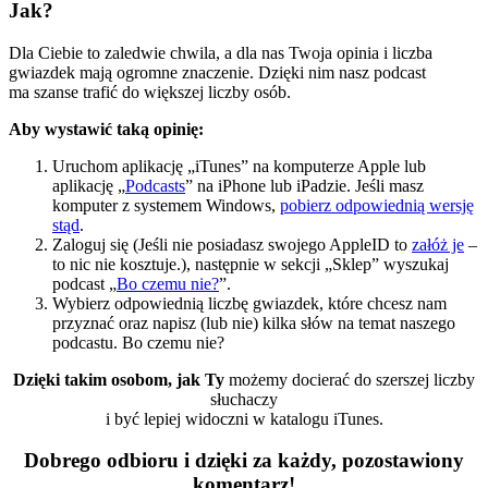
Jak?
Dla Ciebie to zaledwie chwila, a dla nas Twoja opinia i liczba
gwiazdek mają ogromne znaczenie. Dzięki nim nasz podcast
ma szanse trafić do większej liczby osób.
Aby wystawić taką opinię:
Uruchom aplikację „iTunes” na komputerze Apple lub
aplikację „
Podcasts
” na iPhone lub iPadzie. Jeśli masz
komputer z systemem Windows,
pobierz odpowiednią wersję
stąd
.
Zaloguj się (Jeśli nie posiadasz swojego AppleID to
załóż je
–
to nic nie kosztuje.), następnie w sekcji „Sklep” wyszukaj
podcast „
Bo czemu nie?
”.
Wybierz odpowiednią liczbę gwiazdek, które chcesz nam
przyznać oraz napisz (lub nie) kilka słów na temat naszego
podcastu. Bo czemu nie?
Dzięki takim osobom, jak Ty
możemy docierać do szerszej liczby
słuchaczy
i być lepiej widoczni w katalogu iTunes.
Dobrego odbioru i dzięki za każdy, pozostawiony
komentarz!