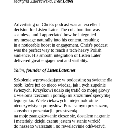
Martyna Zakrzewska,
Felt Label
Advertising on Chris's podcast was an excellent
decision for Listen Later. The collaboration was
seamless, and I appreciated how he integrated
my message naturally into his content, resulting
in a noticeable boost in engagement. Chris's podcast
was the perfect way to reach a tech-heavy Polish
audience. His smooth integration of Listen Later
delivered great engagement and visibility.
Yalim,
founder of ListenLater.net
Szkolenia wprowadzające w podcasting są świetne dla
osób, które już co nieco wiedzą, jak i tych zupełnie
świeżych. Krzyśkowi udało się trafić do mojej głowy
z wieloma rzeczami i pomógł mi zrozumieć specyfikę
tego rynku. Wiele ciekawych i niejednokrotnie
nieoczywistych pomysłów. Poza samym przekazem,
sposobem prezentacji i przestrzenią
na moje zaangażowanie cieszę się, dostałem nagranie
i materiały, dzięki czemu jestem w stanie wrócić
do naszego warsztatu i go rewelacyjnie odświeżyć.