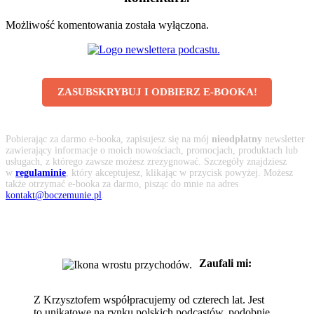
Możliwość komentowania została wyłączona.
ZASUBSKRYBUJ I ODBIERZ E-BOOKA!
Pobierając za darmo e-booka, zapisujesz się na mój
nieodpłatny
newsletter
zawierający informacje o moich nowościach, promocjach, produktach lub
usługach, z którego zawsze możesz zrezygnować. Szczegóły znajdziesz
w
regulaminie
, który akceptujesz, klikając w przycisk powyżej. Możesz
także otrzymać e-booka za darmo, pisząc do mnie na adres
kontakt@boczemunie.pl
.
Zaufali mi:
Z Krzysztofem współpracujemy od czterech lat. Jest
to unikatowe na rynku polskich podcastów, podobnie