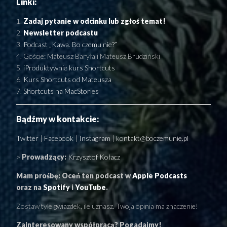
Linki:
Zadaj pytanie w odcinku lub zgłoś temat!
Newsletter podcastu
Podcast „Kawa. Bo czemu nie?”
Goście: Mateusz Baryła i Mateusz Brudziński
iProduktywnie kurs Shortcuts
Kurs Shortcuts od Mateusza
Shortcuts na MacStories
Bądźmy w kontakcie:
Twitter
|
Facebook
|
Instagram
|
kontakt@boczemunie.pl
>
Prowadzący:
Krzysztof Kołacz
Mam prośbę: Oceń ten podcast w
Apple Podcasts
oraz na
Spotify
i
YouTube
.
Zostaw tyle gwiazdek, ile uznasz. Twoja opinia ma znaczenie!
Zainteresowany współpracą? Pogadajmy!