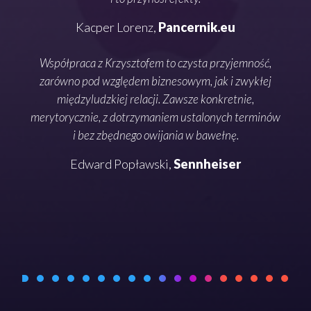
Kacper Lorenz,
Pancernik.eu
Współpraca z Krzysztofem to czysta przyjemność,
słow
zarówno pod względem biznesowym, jak i zwykłej
o
międzyludzkiej relacji. Zawsze konkretnie,
o te
merytorycznie, z dotrzymaniem ustalonych terminów
i bez zbędnego owijania w bawełnę.
pode
Edward Popławski,
Sennheiser
rozm