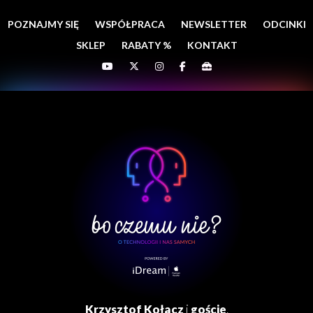
POZNAJMY SIĘ
WSPÓŁPRACA
NEWSLETTER
ODCINKI
SKLEP
RABATY %
KONTAKT
Krzysztof Kołacz
i
goście
.