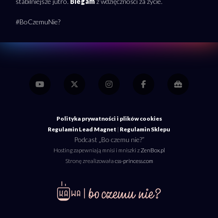
stabilniejsze jutro.
Biegam
z wdzięczności za życie.
#BoCzemuNie?
Polityka prywatności i plików cookies
Regulamin Lead Magnet
|
Regulamin Sklepu
Podcast „Bo czemu nie?”
Hosting zapewniają mnisi i mniszki z
ZenBox.pl
Stronę zrealizowała
css-princess.com