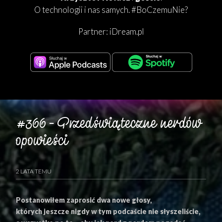
O technologii i nas samych. #BoCzemuNie?
Partner:
iDream.pl
#366 – Przedświąteczne nerdów
opowieści
2 LATA TEMU
Postanowiłem zaprosić dwa nowe głosy,
których jeszcze nigdy w tym podcaście nie słyszeliście,