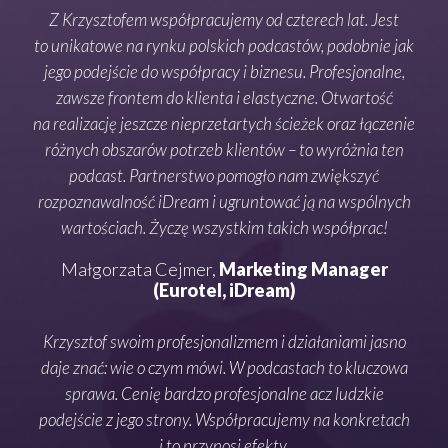
ako
Z Krzysztofem współpracujemy od czterech lat. Jest
Sam
zęść
to unikatowe na rynku polskich podcastów, podobnie jak
bo 
jego podejście do współpracy i biznesu. Profesjonalne,
i p
, jak
zawsze frontem do klienta i elastyczne. Otwartość
info
as
na realizację jeszcze nieprzetartych ścieżek oraz łączenie
pod
go
różnych obszarów potrzeb klientów – to wyróżnia ten
a
obię
podcast. Partnerstwo pomogło nam zwiększyć
in
ka.
rozpoznawalność iDream i ugruntować ją na wspólnych
oka
etny,
wartościach. Życzę wszystkim takich współprac!
sze
Małgorzata Cejmer,
Marketing Manager
ia
(Eurotel, iDream)
Krzy
ją
ro
Krzysztof swoim profesjonalizmem i działaniami jasno
daje znać: wie o czym mówi. W podcastach to kluczowa
i 
sprawa. Cenię bardzo profesjonalne acz ludzkie
naj
n
podejście z jego strony. Współpracujemy na konkretach
i to przynosi efekty.