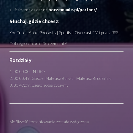
> Liczby znajdziesz na
boczemunie.pl/partner/
Słuchaj, gdzie chcesz:
YouTube
|
Apple Podcasts
|
Spotify
|
Overcast FM
i przez
RSS
Dobrego odbioru! Bo czemu nie?
Rozdziały:
00:00:00: INTRO
00:00:49: Goście: Mateusz Baryła i Mateusz Brudziński
00:47:09: Czego sobie życzymy
Możliwość komentowania została wyłączona.