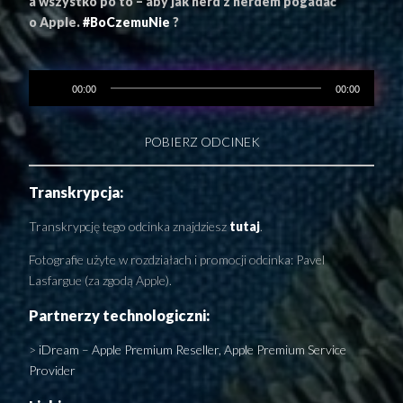
a wszystko po to – aby jak nerd z nerdem pogadać
o Apple.
#BoCzemuNie
?
00:00
00:00
POBIERZ ODCINEK
Transkrypcja:
Transkrypcję tego odcinka znajdziesz
tutaj
.
Fotografie użyte w rozdziałach i promocji odcinka: Pavel
Lasfargue (za zgodą Apple).
Partnerzy technologiczni:
>
iDream –
Apple Premium Reseller, Apple Premium Service
Provider