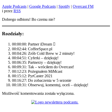
Apple Podcasts
|
Google Podcasts
|
Spotify
|
Overcast FM
i przez
RSS
Dobrego odbioru! Bo czemu nie?
Rozdziały:
00:00:00: Partner iDream 
00:02:44: CoffeeSpace.pl
00:04:26: Zrób Cold Brew w 2 minuty!
00:04:51: Cyferki – dziękuję!
00:06:35: Partnerzy – dziękuję!
00:09:31: Tak – wróciłem do Overcast!
00:12:23: Pożegnałem MiMcast
00:15:12: PyrCaster 2021
00:16:27: Do zobaczenia w 5 sezonie
00:18:31: Obserwuj, komentuj, oceń – dziękuję!
Możliwość komentowania została wyłączona.