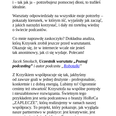
i – tak jak ja – potrzebujesz pomocnej dłoni, to trafiłeś
idealnie.
Warsztaty odpowiedziały na wszystkie moje potrzeby –
pokazały kierunek, w którym iść, wyjaśniły jak zacząć,
z jakich narzędzi korzystać, i dały mi rzetelną wiedzę
o świecie podcastów.
Co mnie naprawdę zaskoczyło? Dokładna analiza,
którą Krzysiek zrobił jeszcze przed warsztatami.
Okazuje się, że w internecie wcale nie jesteś
tak anonimowy, jak ci się wydaje. Polecam!
Jacek Smoluch,
Uczestnik warsztatu „Poznaj
podcasting”
i autor podcastu „
Robotalki
”
Z Krzyśkiem współpracuje się tak, jakbyśmy
od zawsze grali w jednej drużynie - profesjonalnie,
konkretnie i z dobrą energią. Lubimy to! Ogromnie
cenimy też otwartość Krzysztofa na wspólne pomysły
i nieszablonowe rozwiązania. Świetnym tego
przykładem jest seria podcastowa o branży HoReCa
„ZAPLECZE”, którą realizujemy w ramach naszej
współpracy. To projekt, który pokazuje, jak wygląda
nasze partnerstwo w praktyce: jest kreatywnie, jest