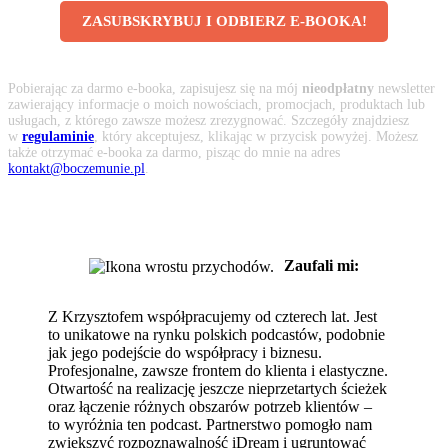
ZASUBSKRYBUJ I ODBIERZ E-BOOKA!
Pobierając za darmo e-booka, zapisujesz się na mój
nieodpłatny
newsletter
zawierający informacje o moich nowościach, promocjach, produktach lub
usługach, z którego zawsze możesz zrezygnować. Szczegóły znajdziesz
w
regulaminie
, który akceptujesz, klikając w przycisk powyżej. Możesz
także otrzymać e-booka za darmo, pisząc do mnie na adres
kontakt@boczemunie.pl
.
Zaufali mi:
Z Krzysztofem współpracujemy od czterech lat. Jest
to unikatowe na rynku polskich podcastów, podobnie
jak jego podejście do współpracy i biznesu.
Profesjonalne, zawsze frontem do klienta i elastyczne.
Otwartość na realizację jeszcze nieprzetartych ścieżek
oraz łączenie różnych obszarów potrzeb klientów –
to wyróżnia ten podcast. Partnerstwo pomogło nam
zwiększyć rozpoznawalność iDream i ugruntować