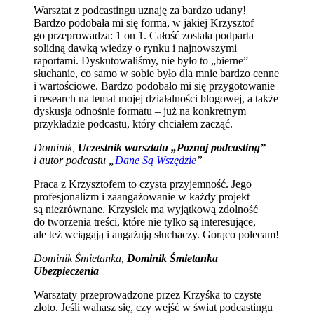
Warsztat z podcastingu uznaję za bardzo udany!
Bardzo podobała mi się forma, w jakiej Krzysztof
go przeprowadza: 1 on 1. Całość została podparta
solidną dawką wiedzy o rynku i najnowszymi
raportami. Dyskutowaliśmy, nie było to „bierne”
słuchanie, co samo w sobie było dla mnie bardzo cenne
i wartościowe. Bardzo podobało mi się przygotowanie
i research na temat mojej działalności blogowej, a także
dyskusja odnośnie formatu – już na konkretnym
przykładzie podcastu, który chciałem zacząć.
Dominik,
Uczestnik warsztatu „Poznaj podcasting”
i autor podcastu „
Dane Są Wszędzie
”
Praca z Krzysztofem to czysta przyjemność. Jego
profesjonalizm i zaangażowanie w każdy projekt
są niezrównane. Krzysiek ma wyjątkową zdolność
do tworzenia treści, które nie tylko są interesujące,
ale też wciągają i angażują słuchaczy. Gorąco polecam!
Dominik Śmietanka,
Dominik Śmietanka
Ubezpieczenia
Warsztaty przeprowadzone przez Krzyśka to czyste
złoto. Jeśli wahasz się, czy wejść w świat podcastingu