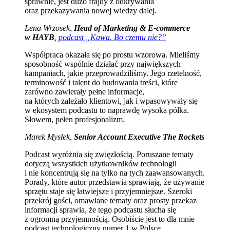
sprawnie, jest dużo frajdy z odkrywania
oraz przekazywania nowej wiedzy dalej.
Lena Wrzosek,
Head of Marketing & E-commerce
w HAYB
,
podcast „Kawa. Bo czemu nie?”
Współpraca okazała się po prostu wzorowa. Mieliśmy
sposobność wspólnie działać przy największych
kampaniach, jakie przeprowadziliśmy. Jego rzetelność,
terminowość i talent do budowania treści, które
zarówno zawierały pełne informacje,
na których zależało klientowi, jak i wpasowywały się
w ekosystem podcastu to naprawdę wysoka półka.
Słowem, pełen profesjonalizm.
Marek Mysłek,
Senior Account Executive The Rockets
Podcast wyróżnia się zwięzłością. Poruszane tematy
dotyczą wszystkich użytkowników technologii
i nie koncentrują się na tylko na tych zaawansowanych.
Porady, które autor przedstawia sprawiają, że używanie
sprzętu staje się łatwiejsze i przyjemniejsze. Szeroki
przekrój gości, omawiane tematy oraz prosty przekaz
informacji sprawia, że tego podcastu słucha się
z ogromną przyjemnością. Osobiście jest to dla mnie
podcast technologiczny numer 1 w Polsce.