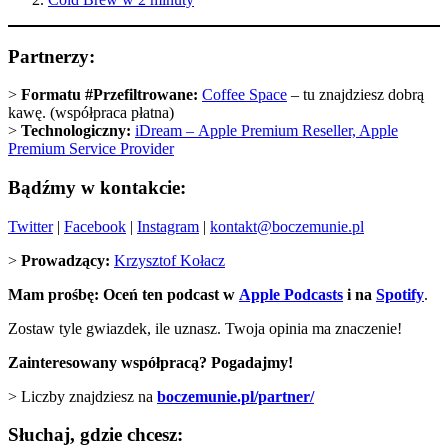
Partnerzy:
>
Formatu #Przefiltrowane:
Coffee Space
– tu znajdziesz dobrą
kawę. (współpraca płatna)
>
Technologiczny:
iDream –
Apple Premium Reseller, Apple
Premium Service Provider
Bądźmy w kontakcie:
Twitter
|
Facebook
|
Instagram
|
kontakt@boczemunie.pl
>
Prowadzący:
Krzysztof Kołacz
Mam prośbę: Oceń ten podcast w
Apple Podcasts
i na
Spotify
.
Zostaw tyle gwiazdek, ile uznasz. Twoja opinia ma znaczenie!
Zainteresowany współpracą? Pogadajmy!
> Liczby znajdziesz na
boczemunie.pl/partner/
Słuchaj, gdzie chcesz: