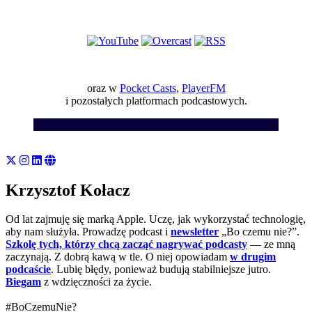
oraz w
Pocket Casts
,
PlayerFM
i pozostałych platformach podcastowych.
Krzysztof Kołacz
Od lat zajmuję się marką Apple. Uczę, jak wykorzystać technologię,
aby nam służyła. Prowadzę podcast i
newsletter
„Bo czemu nie?”.
Szkolę tych, którzy chcą zacząć nagrywać podcasty
— ze mną
zaczynają. Z dobrą kawą w tle. O niej opowiadam
w drugim
podcaście
. Lubię błędy, ponieważ budują stabilniejsze jutro.
Biegam
z wdzięczności za życie.
#BoCzemuNie?