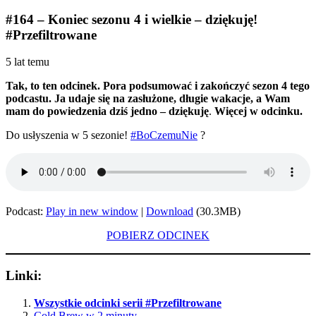
#164 – Koniec sezonu 4 i wielkie – dziękuję!
#Przefiltrowane
5 lat temu
Tak, to ten odcinek. Pora podsumować i zakończyć sezon 4 tego
podcastu. Ja udaje się na zasłużone, długie wakacje, a Wam
mam do powiedzenia dziś jedno – dziękuję
.
Więcej w odcinku.
Do usłyszenia w 5 sezonie!
#BoCzemuNie
?
Podcast:
Play in new window
|
Download
(30.3MB)
POBIERZ ODCINEK
Linki:
Wszystkie odcinki serii #Przefiltrowane
Cold Brew w 2 minuty