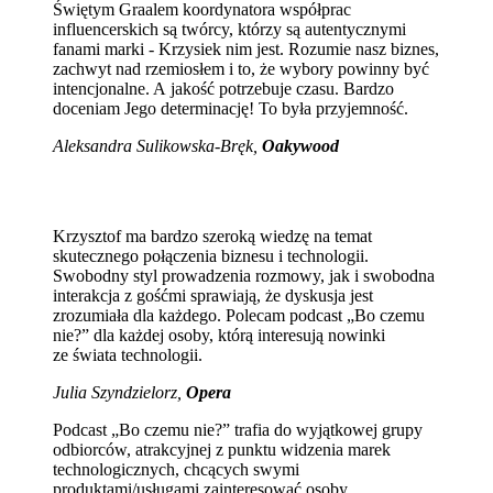
Świętym Graalem koordynatora współprac
influencerskich są twórcy, którzy są autentycznymi
fanami marki - Krzysiek nim jest. Rozumie nasz biznes,
zachwyt nad rzemiosłem i to, że wybory powinny być
intencjonalne. A jakość potrzebuje czasu. Bardzo
doceniam Jego determinację! To była przyjemność.
Aleksandra Sulikowska-Bręk,
Oakywood
Krzysztof ma bardzo szeroką wiedzę na temat
skutecznego połączenia biznesu i technologii.
Swobodny styl prowadzenia rozmowy, jak i swobodna
interakcja z gośćmi sprawiają, że dyskusja jest
zrozumiała dla każdego. Polecam podcast „Bo czemu
nie?” dla każdej osoby, którą interesują nowinki
ze świata technologii.
Julia Szyndzielorz,
Opera
Podcast „Bo czemu nie?” trafia do wyjątkowej grupy
odbiorców, atrakcyjnej z punktu widzenia marek
technologicznych, chcących swymi
produktami/usługami zainteresować osoby