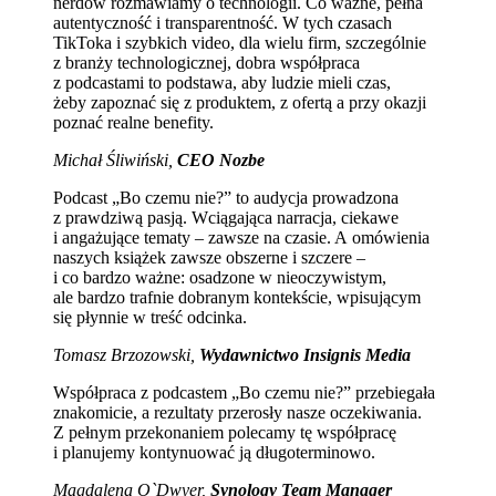
nerdów rozmawiamy o technologii. Co ważne, pełna
autentyczność i transparentność. W tych czasach
TikToka i szybkich video, dla wielu firm, szczególnie
z branży technologicznej, dobra współpraca
z podcastami to podstawa, aby ludzie mieli czas,
żeby zapoznać się z produktem, z ofertą a przy okazji
poznać realne benefity.
Michał Śliwiński,
CEO Nozbe
Podcast „Bo czemu nie?” to audycja prowadzona
z prawdziwą pasją. Wciągająca narracja, ciekawe
i angażujące tematy – zawsze na czasie. A omówienia
naszych książek zawsze obszerne i szczere –
i co bardzo ważne: osadzone w nieoczywistym,
ale bardzo trafnie dobranym kontekście, wpisującym
się płynnie w treść odcinka.
Tomasz Brzozowski,
Wydawnictwo Insignis Media
Współpraca z podcastem „Bo czemu nie?” przebiegała
znakomicie, a rezultaty przerosły nasze oczekiwania.
Z pełnym przekonaniem polecamy tę współpracę
i planujemy kontynuować ją długoterminowo.
Magdalena O`Dwyer,
Synology Team Manager