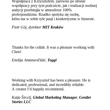
Współpraca z Krzysztofem, zarówno po stronie
współpracy przy tym podcaście, jak i realizacji osobnej
audycji przebiegła w atmosferze 100%
profesjonalizmu. Rzadko spotyka się osobę,
która ma w sobie tyle pasji i konkretyzmu w biznesie.
Piotr Gój, dyrektor
MIT Kraków
Thanks for the collab. It was a pleasure working with
Chris!
Emilija Antanavičiūtė,
Toggl
Working with Krzysztof has been a pleasure. He is
dedicated, professional, and incredibly reliable.
A creator I’d happily recommend.
Katja Šircelj,
Global Marketing Manager
,
Gentler
Stories LLC