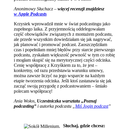
Anonimowy Słuchacz –
więcej recenzji znajdziesz
w Apple Podcasts
Krzysiek wprowadził mnie w świat podcastingu jako
zupełnego laika. Z przyjemnością oddelegowałam
część obowiązków związanych z montażem podcastu,
ale przede wszystkim dowiedziałam się jak nagrywać,
jak planować i promować podcast. Zaoszczędziłam
czas i popełniłam mniej błędów przy starcie pierwszego
podcastu, zyskałam większość pewność w tym co robię
i mogłam skupić się na merytorycznej części odcinka.
Cenię współpracę z Krzyśkiem za to, że jest –
konkretny, od razu przedstawia warunku umowy,
można zawsze liczyć na jego wsparcie na każdym
etapie tworzenia odcinka. Jeśli ktoś zastanawia się jak
zacząć swoją przygodę z podcastowaniem – śmiało
polecam współpracę!
Ania Wołos,
Uczestniczka warsztatu „Poznaj
podcasting”
i autorka podcastu „
Miś Jogin podcast
”
Słuchaj, gdzie chcesz: