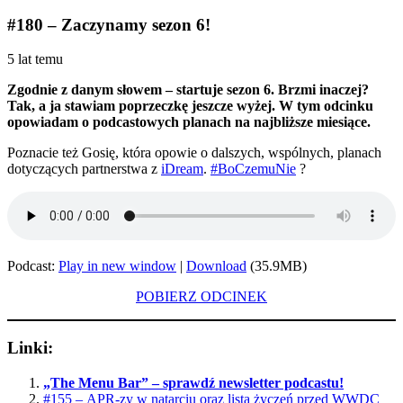
#180 – Zaczynamy sezon 6!
5 lat temu
Zgodnie z danym słowem – startuje sezon 6. Brzmi inaczej?
Tak, a ja stawiam poprzeczkę jeszcze wyżej. W tym odcinku
opowiadam o podcastowych planach na najbliższe miesiące.
Poznacie też Gosię, która opowie o dalszych, wspólnych, planach
dotyczących partnerstwa z
iDream
.
#BoCzemuNie
?
Podcast:
Play in new window
|
Download
(35.9MB)
POBIERZ ODCINEK
Linki:
„The Menu Bar” – sprawdź newsletter podcastu!
#155 – APR-zy w natarciu oraz lista życzeń przed WWDC