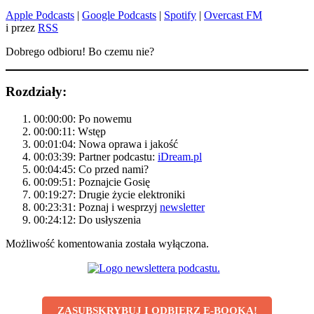
Apple Podcasts
|
Google Podcasts
|
Spotify
|
Overcast FM
i przez
RSS
Dobrego odbioru! Bo czemu nie?
Rozdziały:
00:00:00: Po nowemu
00:00:11: Wstęp
00:01:04: Nowa oprawa i jakość
00:03:39: Partner podcastu:
iDream.pl
00:04:45: Co przed nami?
00:09:51: Poznajcie Gosię
00:19:27: Drugie życie elektroniki
00:23:31: Poznaj i wesprzyj
newsletter
00:24:12: Do usłyszenia
Możliwość komentowania została wyłączona.
ZASUBSKRYBUJ I ODBIERZ E-BOOKA!