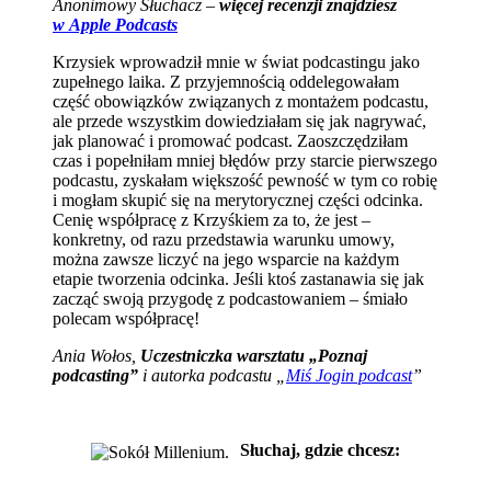
Anonimowy Słuchacz –
więcej recenzji znajdziesz
w Apple Podcasts
Krzysiek wprowadził mnie w świat podcastingu jako
zupełnego laika. Z przyjemnością oddelegowałam
część obowiązków związanych z montażem podcastu,
ale przede wszystkim dowiedziałam się jak nagrywać,
jak planować i promować podcast. Zaoszczędziłam
czas i popełniłam mniej błędów przy starcie pierwszego
podcastu, zyskałam większość pewność w tym co robię
i mogłam skupić się na merytorycznej części odcinka.
Cenię współpracę z Krzyśkiem za to, że jest –
konkretny, od razu przedstawia warunku umowy,
można zawsze liczyć na jego wsparcie na każdym
etapie tworzenia odcinka. Jeśli ktoś zastanawia się jak
zacząć swoją przygodę z podcastowaniem – śmiało
polecam współpracę!
Ania Wołos,
Uczestniczka warsztatu „Poznaj
podcasting”
i autorka podcastu „
Miś Jogin podcast
”
Słuchaj, gdzie chcesz: