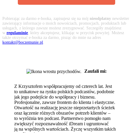
Pobierając za darmo e-booka, zapisujesz się na mój
nieodpłatny
newsletter
zawierający informacje o moich nowościach, promocjach, produktach lub
usługach, z którego zawsze możesz zrezygnować. Szczegóły znajdziesz
w
regulaminie
, który akceptujesz, klikając w przycisk powyżej. Możesz
także otrzymać e-booka za darmo, pisząc do mnie na adres
kontakt@boczemunie.pl
.
Zaufali mi:
Z Krzysztofem współpracujemy od czterech lat. Jest
to unikatowe na rynku polskich podcastów, podobnie
jak jego podejście do współpracy i biznesu.
Profesjonalne, zawsze frontem do klienta i elastyczne.
Otwartość na realizację jeszcze nieprzetartych ścieżek
oraz łączenie różnych obszarów potrzeb klientów –
to wyróżnia ten podcast. Partnerstwo pomogło nam
zwiększyć rozpoznawalność iDream i ugruntować
ją na wspólnych wartościach. Życzę wszystkim takich