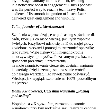
my message naturally into his content, resulting
in a noticeable boost in engagement. Chris's podcast
was the perfect way to reach a tech-heavy Polish
audience. His smooth integration of Listen Later
delivered great engagement and visibility.
Yalim,
founder of ListenLater.net
Szkolenia wprowadzające w podcasting są świetne dla
osób, które już co nieco wiedzą, jak i tych zupełnie
świeżych. Krzyśkowi udało się trafić do mojej głowy
z wieloma rzeczami i pomógł mi zrozumieć specyfikę
tego rynku. Wiele ciekawych i niejednokrotnie
nieoczywistych pomysłów. Poza samym przekazem,
sposobem prezentacji i przestrzenią
na moje zaangażowanie cieszę się, dostałem nagranie
i materiały, dzięki czemu jestem w stanie wrócić
do naszego warsztatu i go rewelacyjnie odświeżyć.
Wiedząc, jak wygląda szkolenie na 100%, poszedłbym
raz jeszcze.
Kamil Kwiatkowski,
Uczestnik warsztatu „Poznaj
podcasting”
Współpraca z Krzysztofem, zarówno po stronie
współpracy przy tym podcaście, jak i realizacji osobnej