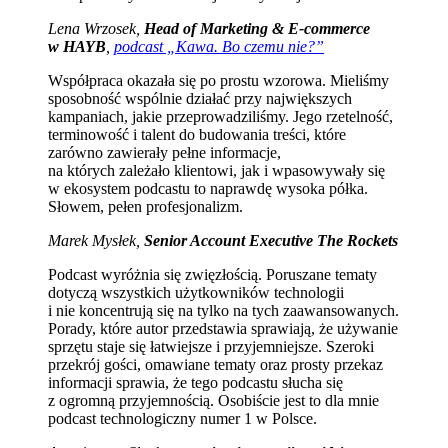
Lena Wrzosek,
Head of Marketing & E-commerce
w HAYB
,
podcast „Kawa. Bo czemu nie?”
Współpraca okazała się po prostu wzorowa. Mieliśmy
sposobność wspólnie działać przy największych
kampaniach, jakie przeprowadziliśmy. Jego rzetelność,
terminowość i talent do budowania treści, które
zarówno zawierały pełne informacje,
na których zależało klientowi, jak i wpasowywały się
w ekosystem podcastu to naprawdę wysoka półka.
Słowem, pełen profesjonalizm.
Marek Mysłek,
Senior Account Executive The Rockets
Podcast wyróżnia się zwięzłością. Poruszane tematy
dotyczą wszystkich użytkowników technologii
i nie koncentrują się na tylko na tych zaawansowanych.
Porady, które autor przedstawia sprawiają, że używanie
sprzętu staje się łatwiejsze i przyjemniejsze. Szeroki
przekrój gości, omawiane tematy oraz prosty przekaz
informacji sprawia, że tego podcastu słucha się
z ogromną przyjemnością. Osobiście jest to dla mnie
podcast technologiczny numer 1 w Polsce.