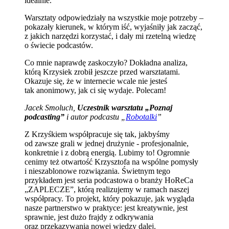
idealnie.
Warsztaty odpowiedziały na wszystkie moje potrzeby –
pokazały kierunek, w którym iść, wyjaśniły jak zacząć,
z jakich narzędzi korzystać, i dały mi rzetelną wiedzę
o świecie podcastów.
Co mnie naprawdę zaskoczyło? Dokładna analiza,
którą Krzysiek zrobił jeszcze przed warsztatami.
Okazuje się, że w internecie wcale nie jesteś
tak anonimowy, jak ci się wydaje. Polecam!
Jacek Smoluch,
Uczestnik warsztatu „Poznaj
podcasting”
i autor podcastu „
Robotalki
”
Z Krzyśkiem współpracuje się tak, jakbyśmy
od zawsze grali w jednej drużynie - profesjonalnie,
konkretnie i z dobrą energią. Lubimy to! Ogromnie
cenimy też otwartość Krzysztofa na wspólne pomysły
i nieszablonowe rozwiązania. Świetnym tego
przykładem jest seria podcastowa o branży HoReCa
„ZAPLECZE”, którą realizujemy w ramach naszej
współpracy. To projekt, który pokazuje, jak wygląda
nasze partnerstwo w praktyce: jest kreatywnie, jest
sprawnie, jest dużo frajdy z odkrywania
oraz przekazywania nowej wiedzy dalej.