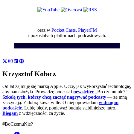
oraz w
Pocket Casts
,
PlayerFM
i pozostałych platformach podcastowych.
Krzysztof Kołacz
Od lat zajmuję się marką Apple. Uczę, jak wykorzystać technologię,
aby nam służyła. Prowadzę podcast i
newsletter
„Bo czemu nie?”.
Szkolę tych, którzy chcą zacząć nagrywać podcasty
— ze mną
zaczynają. Z dobrą kawą w tle. O niej opowiadam
w drugim
podcaście
. Lubię błędy, ponieważ budują stabilniejsze jutro.
Biegam
z wdzięczności za życie.
#BoCzemuNie?