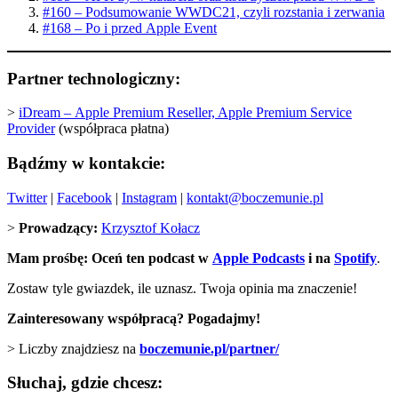
#160 – Podsumowanie WWDC21, czyli rozstania i zerwania
#168 – Po i przed Apple Event
Partner technologiczny:
>
iDream –
Apple Premium Reseller, Apple Premium Service
Provider
(współpraca płatna)
Bądźmy w kontakcie:
Twitter
|
Facebook
|
Instagram
|
kontakt@boczemunie.pl
>
Prowadzący:
Krzysztof Kołacz
Mam prośbę: Oceń ten podcast w
Apple Podcasts
i na
Spotify
.
Zostaw tyle gwiazdek, ile uznasz. Twoja opinia ma znaczenie!
Zainteresowany współpracą? Pogadajmy!
> Liczby znajdziesz na
boczemunie.pl/partner/
Słuchaj, gdzie chcesz: