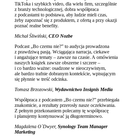
TikToka i szybkich video, dla wielu firm, szczególnie
z branży technologicznej, dobra współpraca
z podcastami to podstawa, aby ludzie mieli czas,
żeby zapoznać się z produktem, z ofertą a przy okazji
poznać realne benefity.
Michał Śliwiński,
CEO Nozbe
Podcast „Bo czemu nie?” to audycja prowadzona
z prawdziwą pasją. Wciągająca narracja, ciekawe
i angażujące tematy – zawsze na czasie. A omówienia
naszych książek zawsze obszerne i szczere –
i co bardzo ważne: osadzone w nieoczywistym,
ale bardzo trafnie dobranym kontekście, wpisującym
się płynnie w treść odcinka.
Tomasz Brzozowski,
Wydawnictwo Insignis Media
Współpraca z podcastem „Bo czemu nie?” przebiegała
znakomicie, a rezultaty przerosły nasze oczekiwania.
Z pełnym przekonaniem polecamy tę współpracę
i planujemy kontynuować ją długoterminowo.
Magdalena O`Dwyer,
Synology Team Manager
Marketing