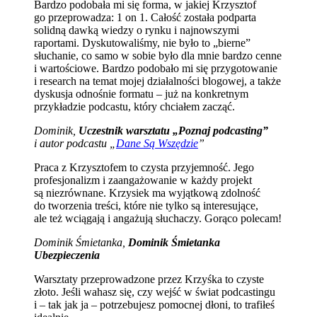
Bardzo podobała mi się forma, w jakiej Krzysztof
go przeprowadza: 1 on 1. Całość została podparta
solidną dawką wiedzy o rynku i najnowszymi
raportami. Dyskutowaliśmy, nie było to „bierne”
słuchanie, co samo w sobie było dla mnie bardzo cenne
i wartościowe. Bardzo podobało mi się przygotowanie
i research na temat mojej działalności blogowej, a także
dyskusja odnośnie formatu – już na konkretnym
przykładzie podcastu, który chciałem zacząć.
Dominik,
Uczestnik warsztatu „Poznaj podcasting”
i autor podcastu „
Dane Są Wszędzie
”
Praca z Krzysztofem to czysta przyjemność. Jego
profesjonalizm i zaangażowanie w każdy projekt
są niezrównane. Krzysiek ma wyjątkową zdolność
do tworzenia treści, które nie tylko są interesujące,
ale też wciągają i angażują słuchaczy. Gorąco polecam!
Dominik Śmietanka,
Dominik Śmietanka
Ubezpieczenia
Warsztaty przeprowadzone przez Krzyśka to czyste
złoto. Jeśli wahasz się, czy wejść w świat podcastingu
i – tak jak ja – potrzebujesz pomocnej dłoni, to trafiłeś