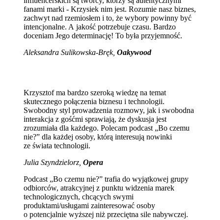
influencerskich są twórcy, którzy są autentycznymi
fanami marki - Krzysiek nim jest. Rozumie nasz biznes,
zachwyt nad rzemiosłem i to, że wybory powinny być
intencjonalne. A jakość potrzebuje czasu. Bardzo
doceniam Jego determinację! To była przyjemność.
Aleksandra Sulikowska-Bręk,
Oakywood
Krzysztof ma bardzo szeroką wiedzę na temat
skutecznego połączenia biznesu i technologii.
Swobodny styl prowadzenia rozmowy, jak i swobodna
interakcja z gośćmi sprawiają, że dyskusja jest
zrozumiała dla każdego. Polecam podcast „Bo czemu
nie?” dla każdej osoby, którą interesują nowinki
ze świata technologii.
Julia Szyndzielorz,
Opera
Podcast „Bo czemu nie?” trafia do wyjątkowej grupy
odbiorców, atrakcyjnej z punktu widzenia marek
technologicznych, chcących swymi
produktami/usługami zainteresować osoby
o potencjalnie wyższej niż przeciętna sile nabywczej.