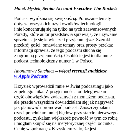
Marek Mysłek,
Senior Account Executive The Rockets
Podcast wyróżnia się zwięzłością. Poruszane tematy
dotyczą wszystkich użytkowników technologii
i nie koncentrują się na tylko na tych zaawansowanych.
Porady, które autor przedstawia sprawiają, że używanie
sprzętu staje się łatwiejsze i przyjemniejsze. Szeroki
przekrój gości, omawiane tematy oraz prosty przekaz
informacji sprawia, że tego podcastu słucha się
z ogromną przyjemnością. Osobiście jest to dla mnie
podcast technologiczny numer 1 w Polsce.
Anonimowy Słuchacz –
więcej recenzji znajdziesz
w Apple Podcasts
Krzysiek wprowadził mnie w świat podcastingu jako
zupełnego laika. Z przyjemnością oddelegowałam
część obowiązków związanych z montażem podcastu,
ale przede wszystkim dowiedziałam się jak nagrywać,
jak planować i promować podcast. Zaoszczędziłam
czas i popełniłam mniej błędów przy starcie pierwszego
podcastu, zyskałam większość pewność w tym co robię
i mogłam skupić się na merytorycznej części odcinka.
Cenię współpracę z Krzyśkiem za to, że jest –