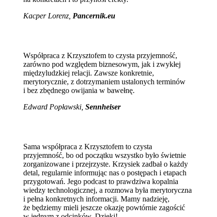
Kacper Lorenz,
Pancernik.eu
Współpraca z Krzysztofem to czysta przyjemność,
zarówno pod względem biznesowym, jak i zwykłej
międzyludzkiej relacji. Zawsze konkretnie,
merytorycznie, z dotrzymaniem ustalonych terminów
i bez zbędnego owijania w bawełnę.
Edward Popławski,
Sennheiser
Sama współpraca z Krzysztofem to czysta
przyjemność, bo od początku wszystko było świetnie
zorganizowane i przejrzyste. Krzysiek zadbał o każdy
detal, regularnie informując nas o postępach i etapach
przygotowań. Jego podcast to prawdziwa kopalnia
wiedzy technologicznej, a rozmowa była merytoryczna
i pełna konkretnych informacji. Mamy nadzieję,
że będziemy mieli jeszcze okazję powtórnie zagościć
w jednym z odcinków. Dzięki!