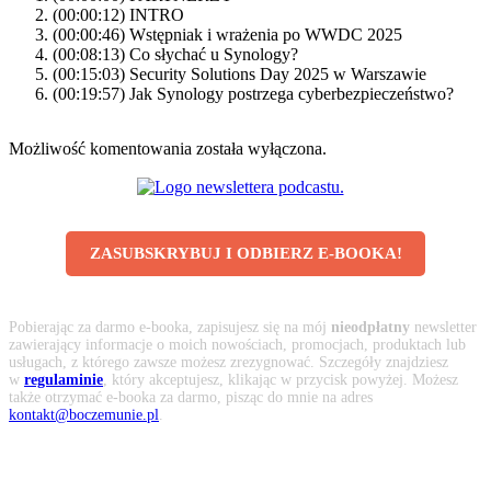
(00:00:12) INTRO
(00:00:46) Wstępniak i wrażenia po WWDC 2025
(00:08:13) Co słychać u Synology?
(00:15:03) Security Solutions Day 2025 w Warszawie
(00:19:57) Jak Synology postrzega cyberbezpieczeństwo?
Możliwość komentowania została wyłączona.
ZASUBSKRYBUJ I ODBIERZ E-BOOKA!
Pobierając za darmo e-booka, zapisujesz się na mój
nieodpłatny
newsletter
zawierający informacje o moich nowościach, promocjach, produktach lub
usługach, z którego zawsze możesz zrezygnować. Szczegóły znajdziesz
w
regulaminie
, który akceptujesz, klikając w przycisk powyżej. Możesz
także otrzymać e-booka za darmo, pisząc do mnie na adres
kontakt@boczemunie.pl
.