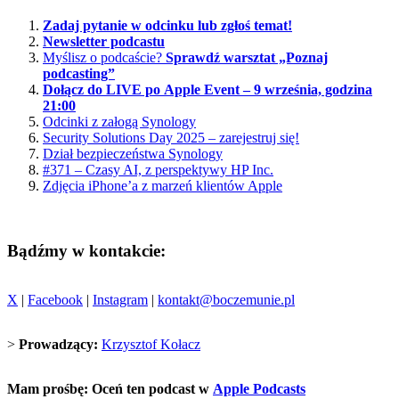
Zadaj pytanie w odcinku lub zgłoś temat!
Newsletter podcastu
Myślisz o podcaście?
Sprawdź warsztat „Poznaj
podcasting”
Dołącz do LIVE po Apple Event – 9 września, godzina
21:00
Odcinki z załogą Synology
Security Solutions Day 2025 – zarejestruj się!
Dział bezpieczeństwa Synology
#371 – Czasy AI, z perspektywy HP Inc.
Zdjęcia iPhone’a z marzeń klientów Apple
Bądźmy w kontakcie:
X
|
Facebook
|
Instagram
|
kontakt@boczemunie.pl
>
Prowadzący:
Krzysztof Kołacz
Mam prośbę: Oceń ten podcast w
Apple Podcasts