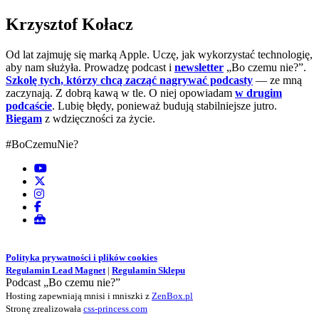
Krzysztof Kołacz
Od lat zajmuję się marką Apple. Uczę, jak wykorzystać technologię,
aby nam służyła. Prowadzę podcast i
newsletter
„Bo czemu nie?”.
Szkolę tych, którzy chcą zacząć nagrywać podcasty
— ze mną
zaczynają. Z dobrą kawą w tle. O niej opowiadam
w drugim
podcaście
. Lubię błędy, ponieważ budują stabilniejsze jutro.
Biegam
z wdzięczności za życie.
#BoCzemuNie?
Polityka prywatności i plików cookies
Regulamin Lead Magnet
|
Regulamin Sklepu
Podcast „Bo czemu nie?”
Hosting zapewniają mnisi i mniszki z
ZenBox.pl
Stronę zrealizowała
css-princess.com