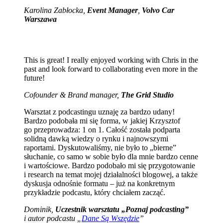
Karolina Zabłocka,
Event Manager
,
Volvo Car
Warszawa
This is great! I really enjoyed working with Chris in the
past and look forward to collaborating even more in the
future!
Cofounder & Brand manager,
The Grid Studio
Warsztat z podcastingu uznaję za bardzo udany!
Bardzo podobała mi się forma, w jakiej Krzysztof
go przeprowadza: 1 on 1. Całość została podparta
solidną dawką wiedzy o rynku i najnowszymi
raportami. Dyskutowaliśmy, nie było to „bierne”
słuchanie, co samo w sobie było dla mnie bardzo cenne
i wartościowe. Bardzo podobało mi się przygotowanie
i research na temat mojej działalności blogowej, a także
dyskusja odnośnie formatu – już na konkretnym
przykładzie podcastu, który chciałem zacząć.
Dominik,
Uczestnik warsztatu „Poznaj podcasting”
i autor podcastu „
Dane Są Wszędzie
”