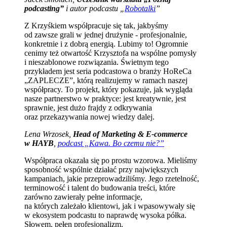
podcasting”
i autor podcastu „
Robotalki
”
Z Krzyśkiem współpracuje się tak, jakbyśmy
od zawsze grali w jednej drużynie - profesjonalnie,
konkretnie i z dobrą energią. Lubimy to! Ogromnie
cenimy też otwartość Krzysztofa na wspólne pomysły
i nieszablonowe rozwiązania. Świetnym tego
przykładem jest seria podcastowa o branży HoReCa
„ZAPLECZE”, którą realizujemy w ramach naszej
współpracy. To projekt, który pokazuje, jak wygląda
nasze partnerstwo w praktyce: jest kreatywnie, jest
sprawnie, jest dużo frajdy z odkrywania
oraz przekazywania nowej wiedzy dalej.
Lena Wrzosek,
Head of Marketing & E-commerce
w HAYB
,
podcast „Kawa. Bo czemu nie?”
Współpraca okazała się po prostu wzorowa. Mieliśmy
sposobność wspólnie działać przy największych
kampaniach, jakie przeprowadziliśmy. Jego rzetelność,
terminowość i talent do budowania treści, które
zarówno zawierały pełne informacje,
na których zależało klientowi, jak i wpasowywały się
w ekosystem podcastu to naprawdę wysoka półka.
Słowem, pełen profesjonalizm.