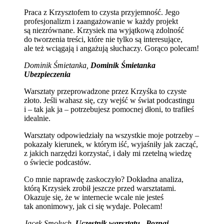
Praca z Krzysztofem to czysta przyjemność. Jego
profesjonalizm i zaangażowanie w każdy projekt
są niezrównane. Krzysiek ma wyjątkową zdolność
do tworzenia treści, które nie tylko są interesujące,
ale też wciągają i angażują słuchaczy. Gorąco polecam!
Dominik Śmietanka,
Dominik Śmietanka
Ubezpieczenia
Warsztaty przeprowadzone przez Krzyśka to czyste
złoto. Jeśli wahasz się, czy wejść w świat podcastingu
i – tak jak ja – potrzebujesz pomocnej dłoni, to trafiłeś
idealnie.
Warsztaty odpowiedziały na wszystkie moje potrzeby –
pokazały kierunek, w którym iść, wyjaśniły jak zacząć,
z jakich narzędzi korzystać, i dały mi rzetelną wiedzę
o świecie podcastów.
Co mnie naprawdę zaskoczyło? Dokładna analiza,
którą Krzysiek zrobił jeszcze przed warsztatami.
Okazuje się, że w internecie wcale nie jesteś
tak anonimowy, jak ci się wydaje. Polecam!
Jacek Smoluch,
Uczestnik warsztatu „Poznaj