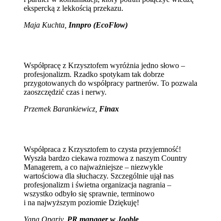
ekspercką z lekkością przekazu.
Maja Kuchta
,
Innpro (EcoFlow)
Współpracę z Krzysztofem wyróżnia jedno słowo –
profesjonalizm. Rzadko spotykam tak dobrze
przygotowanych do współpracy partnerów. To pozwala
zaoszczędzić czas i nerwy.
Przemek Barankiewicz,
Finax
Współpraca z Krzysztofem to czysta przyjemność!
Wyszła bardzo ciekawa rozmowa z naszym Country
Managerem, a co najważniejsze – niezwykle
wartościowa dla słuchaczy. Szczególnie ujął nas
profesjonalizm i świetna organizacja nagrania –
wszystko odbyło się sprawnie, terminowo
i na najwyższym poziomie Dziękuję!
Yana Opariy,
PR manager w Jooble