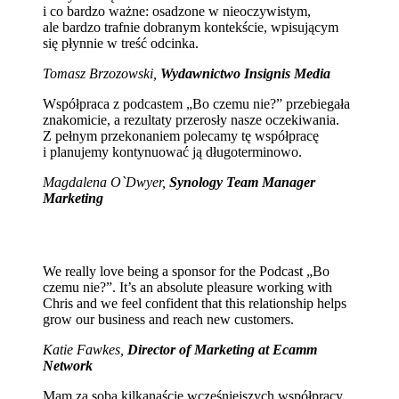
i co bardzo ważne: osadzone w nieoczywistym,
ale bardzo trafnie dobranym kontekście, wpisującym
się płynnie w treść odcinka.
Tomasz Brzozowski,
Wydawnictwo Insignis Media
Współpraca z podcastem „Bo czemu nie?” przebiegała
znakomicie, a rezultaty przerosły nasze oczekiwania.
Z pełnym przekonaniem polecamy tę współpracę
i planujemy kontynuować ją długoterminowo.
Magdalena O`Dwyer,
Synology Team Manager
Marketing
We really love being a sponsor for the Podcast „Bo
czemu nie?”. It’s an absolute pleasure working with
Chris and we feel confident that this relationship helps
grow our business and reach new customers.
Katie Fawkes,
Director of Marketing at Ecamm
Network
Mam za sobą kilkanaście wcześniejszych współpracy