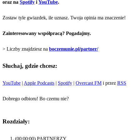
oraz na
Spotify
i
YouTube
.
Zostaw tyle gwiazdek, ile uznasz. Twoja opinia ma znaczenie!
Zainteresowany współpracą? Pogadajmy.
> Liczby znajdziesz na
boczemunie.pl/partner/
Słuchaj, gdzie chcesz:
YouTube
|
Apple Podcasts
|
Spotify
|
Overcast FM
i przez
RSS
Dobrego odbioru! Bo czemu nie?
Rozdziały:
(00:00:00) PARTNERZY