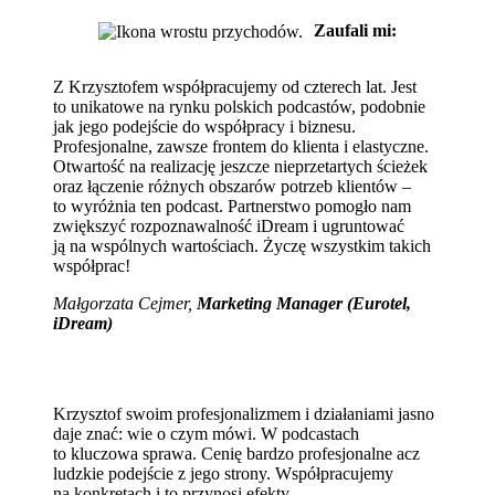
Zaufali mi:
Z Krzysztofem współpracujemy od czterech lat. Jest
to unikatowe na rynku polskich podcastów, podobnie
jak jego podejście do współpracy i biznesu.
Profesjonalne, zawsze frontem do klienta i elastyczne.
Otwartość na realizację jeszcze nieprzetartych ścieżek
oraz łączenie różnych obszarów potrzeb klientów –
to wyróżnia ten podcast. Partnerstwo pomogło nam
zwiększyć rozpoznawalność iDream i ugruntować
ją na wspólnych wartościach. Życzę wszystkim takich
współprac!
Małgorzata Cejmer,
Marketing Manager (Eurotel,
iDream)
Krzysztof swoim profesjonalizmem i działaniami jasno
daje znać: wie o czym mówi. W podcastach
to kluczowa sprawa. Cenię bardzo profesjonalne acz
ludzkie podejście z jego strony. Współpracujemy
na konkretach i to przynosi efekty.