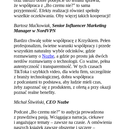
oraz bardzo dobre podejście do tematu sprawia,
że współpraca z „Bo czemu nie?” to sama
przyjemność. Efekty realizacji również spełniły
wszelkie oczekiwania. Oby więcej takich kooperacji!
Bartosz Maćkowiak,
Senior Influencer Marketing
Manager w NordVPN
Bardzo chwalę sobie współpracę z Krzyśkiem. Pełen
profesjonalizm, świetne warunki współpracy i przede
wszystkim naturalny wybór odcinków, gdzie
rozmawiamy o
Nozbe
, a gdzie po prostu jak dwóch
nerdów rozmawiamy o technologii. Co ważne, pełna
autentyczność i transparentność. W tych czasach
TikToka i szybkich video, dla wielu firm, szczególnie
z branży technologicznej, dobra współpraca
z podcastami to podstawa, aby ludzie mieli czas,
żeby zapoznać się z produktem, z ofertą a przy okazji
poznać realne benefity.
Michał Śliwiński,
CEO Nozbe
Podcast „Bo czemu nie?” to audycja prowadzona
z prawdziwą pasją. Wciągająca narracja, ciekawe
i angażujące tematy – zawsze na czasie. A omówienia
naszych książek zawsze obszerne i szczere –