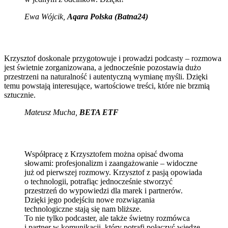
Ewa Wójcik
,
Aqara Polska (Batna24)
Krzysztof doskonale przygotowuje i prowadzi podcasty – rozmowa
jest świetnie zorganizowana, a jednocześnie pozostawia dużo
przestrzeni na naturalność i autentyczną wymianę myśli. Dzięki
temu powstają interesujące, wartościowe treści, które nie brzmią
sztucznie.
Mateusz Mucha
,
BETA ETF
Współpracę z Krzysztofem można opisać dwoma
słowami: profesjonalizm i zaangażowanie – widoczne
już od pierwszej rozmowy. Krzysztof z pasją opowiada
o technologii, potrafiąc jednocześnie stworzyć
przestrzeń do wypowiedzi dla marek i partnerów.
Dzięki jego podejściu nowe rozwiązania
technologiczne stają się nam bliższe.
To nie tylko podcaster, ale także świetny rozmówca
i partner w komunikacji, który potrafi połączyć wiedzę