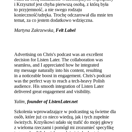
i Krzysztof jest chyba pierwszą osobą, z którą była
to przyjemność, a nie swego rodzaju
konieczność/udręka. Trochę odczarował dla mnie ten
temat, za co jestem dodatkowo wdzięczna.
Martyna Zakrzewska,
Felt Label
Advertising on Chris's podcast was an excellent
decision for Listen Later. The collaboration was
seamless, and I appreciated how he integrated
my message naturally into his content, resulting
in a noticeable boost in engagement. Chris's podcast
was the perfect way to reach a tech-heavy Polish
audience. His smooth integration of Listen Later
delivered great engagement and visibility.
Yalim,
founder of ListenLater.net
Szkolenia wprowadzające w podcasting są świetne dla
osób, które już co nieco wiedzą, jak i tych zupełnie
świeżych. Krzyśkowi udało się trafić do mojej głowy
z wieloma rzeczami i pomógł mi zrozumieć specyfikę