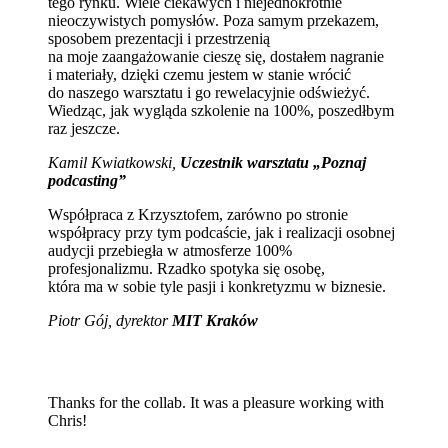
tego rynku. Wiele ciekawych i niejednokrotnie
nieoczywistych pomysłów. Poza samym przekazem,
sposobem prezentacji i przestrzenią
na moje zaangażowanie cieszę się, dostałem nagranie
i materiały, dzięki czemu jestem w stanie wrócić
do naszego warsztatu i go rewelacyjnie odświeżyć.
Wiedząc, jak wygląda szkolenie na 100%, poszedłbym
raz jeszcze.
Kamil Kwiatkowski,
Uczestnik warsztatu „Poznaj
podcasting”
Współpraca z Krzysztofem, zarówno po stronie
współpracy przy tym podcaście, jak i realizacji osobnej
audycji przebiegła w atmosferze 100%
profesjonalizmu. Rzadko spotyka się osobę,
która ma w sobie tyle pasji i konkretyzmu w biznesie.
Piotr Gój, dyrektor
MIT Kraków
Thanks for the collab. It was a pleasure working with
Chris!