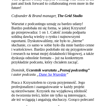
past and look forward to collaborating even more in the
future!
Cofounder & Brand manager,
The Grid Studio
Warsztat z podcastingu uznaję za bardzo udany!
Bardzo podobała mi się forma, w jakiej Krzysztof
go przeprowadza: 1 on 1. Całość została podparta
solidną dawką wiedzy o rynku i najnowszymi
raportami. Dyskutowaliśmy, nie było to „bierne”
słuchanie, co samo w sobie było dla mnie bardzo cenne
i wartościowe. Bardzo podobało mi się przygotowanie
i research na temat mojej działalności blogowej, a także
dyskusja odnośnie formatu – już na konkretnym
przykładzie podcastu, który chciałem zacząć.
Dominik,
Uczestnik warsztatu „Poznaj podcasting”
i autor podcastu „
Dane Są Wszędzie
”
Praca z Krzysztofem to czysta przyjemność. Jego
profesjonalizm i zaangażowanie w każdy projekt
są niezrównane. Krzysiek ma wyjątkową zdolność
do tworzenia treści, które nie tylko są interesujące,
ale też wciągają i angażują słuchaczy. Gorąco polecam!