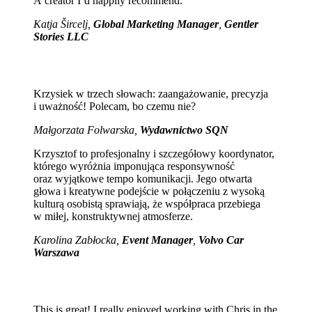
A creator I’d happily recommend.
Katja Šircelj,
Global Marketing Manager
,
Gentler
Stories LLC
Krzysiek w trzech słowach: zaangażowanie, precyzja
i uważność! Polecam, bo czemu nie?
Małgorzata Folwarska,
Wydawnictwo SQN
Krzysztof to profesjonalny i szczegółowy koordynator,
którego wyróżnia imponująca responsywność
oraz wyjątkowe tempo komunikacji. Jego otwarta
głowa i kreatywne podejście w połączeniu z wysoką
kulturą osobistą sprawiają, że współpraca przebiega
w miłej, konstruktywnej atmosferze.
Karolina Zabłocka,
Event Manager
,
Volvo Car
Warszawa
This is great! I really enjoyed working with Chris in the