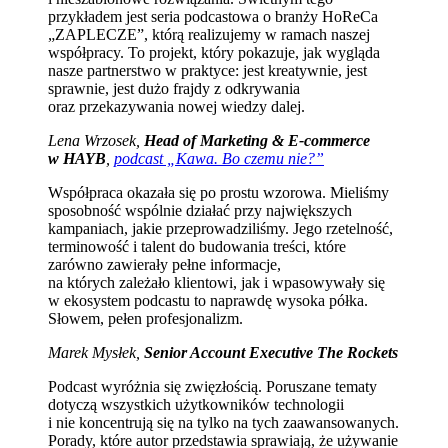
przykładem jest seria podcastowa o branży HoReCa
„ZAPLECZE”, którą realizujemy w ramach naszej
współpracy. To projekt, który pokazuje, jak wygląda
nasze partnerstwo w praktyce: jest kreatywnie, jest
sprawnie, jest dużo frajdy z odkrywania
oraz przekazywania nowej wiedzy dalej.
Lena Wrzosek,
Head of Marketing & E-commerce
w HAYB
,
podcast „Kawa. Bo czemu nie?”
Współpraca okazała się po prostu wzorowa. Mieliśmy
sposobność wspólnie działać przy największych
kampaniach, jakie przeprowadziliśmy. Jego rzetelność,
terminowość i talent do budowania treści, które
zarówno zawierały pełne informacje,
na których zależało klientowi, jak i wpasowywały się
w ekosystem podcastu to naprawdę wysoka półka.
Słowem, pełen profesjonalizm.
Marek Mysłek,
Senior Account Executive The Rockets
Podcast wyróżnia się zwięzłością. Poruszane tematy
dotyczą wszystkich użytkowników technologii
i nie koncentrują się na tylko na tych zaawansowanych.
Porady, które autor przedstawia sprawiają, że używanie