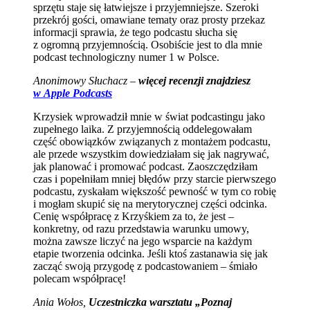
sprzętu staje się łatwiejsze i przyjemniejsze. Szeroki
przekrój gości, omawiane tematy oraz prosty przekaz
informacji sprawia, że tego podcastu słucha się
z ogromną przyjemnością. Osobiście jest to dla mnie
podcast technologiczny numer 1 w Polsce.
Anonimowy Słuchacz –
więcej recenzji znajdziesz
w Apple Podcasts
Krzysiek wprowadził mnie w świat podcastingu jako
zupełnego laika. Z przyjemnością oddelegowałam
część obowiązków związanych z montażem podcastu,
ale przede wszystkim dowiedziałam się jak nagrywać,
jak planować i promować podcast. Zaoszczędziłam
czas i popełniłam mniej błędów przy starcie pierwszego
podcastu, zyskałam większość pewność w tym co robię
i mogłam skupić się na merytorycznej części odcinka.
Cenię współpracę z Krzyśkiem za to, że jest –
konkretny, od razu przedstawia warunku umowy,
można zawsze liczyć na jego wsparcie na każdym
etapie tworzenia odcinka. Jeśli ktoś zastanawia się jak
zacząć swoją przygodę z podcastowaniem – śmiało
polecam współpracę!
Ania Wołos,
Uczestniczka warsztatu „Poznaj