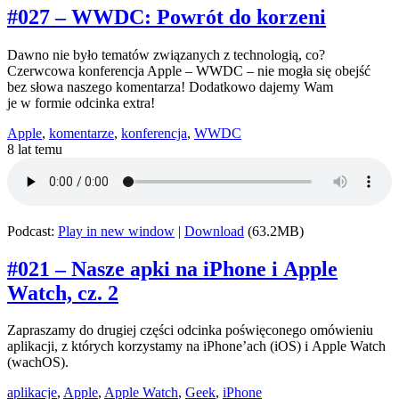
#027 – WWDC: Powrót do korzeni
Dawno nie było tematów związanych z technologią, co?
Czerwcowa konferencja Apple – WWDC – nie mogła się obejść
bez słowa naszego komentarza! Dodatkowo dajemy Wam
je w formie odcinka extra!
Apple
,
komentarze
,
konferencja
,
WWDC
8 lat temu
Podcast:
Play in new window
|
Download
(63.2MB)
#021 – Nasze apki na iPhone i Apple
Watch, cz. 2
Zapraszamy do drugiej części odcinka poświęconego omówieniu
aplikacji, z których korzystamy na iPhone’ach (iOS) i Apple Watch
(wachOS).
aplikacje
,
Apple
,
Apple Watch
,
Geek
,
iPhone