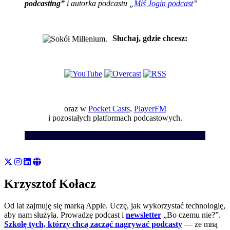
podcasting”
i autorka podcastu „
Miś Jogin podcast
”
Słuchaj, gdzie chcesz:
oraz w
Pocket Casts
,
PlayerFM
i pozostałych platformach podcastowych.
Krzysztof Kołacz
Od lat zajmuję się marką Apple. Uczę, jak wykorzystać technologię,
aby nam służyła. Prowadzę podcast i
newsletter
„Bo czemu nie?”.
Szkolę tych, którzy chcą zacząć nagrywać podcasty
— ze mną