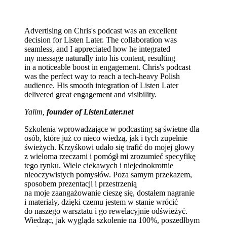
Advertising on Chris's podcast was an excellent
decision for Listen Later. The collaboration was
seamless, and I appreciated how he integrated
my message naturally into his content, resulting
in a noticeable boost in engagement. Chris's podcast
was the perfect way to reach a tech-heavy Polish
audience. His smooth integration of Listen Later
delivered great engagement and visibility.
Yalim,
founder of ListenLater.net
Szkolenia wprowadzające w podcasting są świetne dla
osób, które już co nieco wiedzą, jak i tych zupełnie
świeżych. Krzyśkowi udało się trafić do mojej głowy
z wieloma rzeczami i pomógł mi zrozumieć specyfikę
tego rynku. Wiele ciekawych i niejednokrotnie
nieoczywistych pomysłów. Poza samym przekazem,
sposobem prezentacji i przestrzenią
na moje zaangażowanie cieszę się, dostałem nagranie
i materiały, dzięki czemu jestem w stanie wrócić
do naszego warsztatu i go rewelacyjnie odświeżyć.
Wiedząc, jak wygląda szkolenie na 100%, poszedłbym