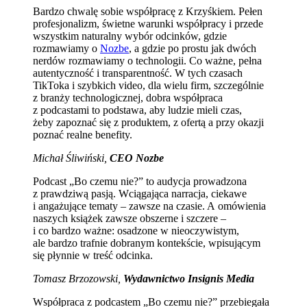
Bardzo chwalę sobie współpracę z Krzyśkiem. Pełen
profesjonalizm, świetne warunki współpracy i przede
wszystkim naturalny wybór odcinków, gdzie
rozmawiamy o
Nozbe
, a gdzie po prostu jak dwóch
nerdów rozmawiamy o technologii. Co ważne, pełna
autentyczność i transparentność. W tych czasach
TikToka i szybkich video, dla wielu firm, szczególnie
z branży technologicznej, dobra współpraca
z podcastami to podstawa, aby ludzie mieli czas,
żeby zapoznać się z produktem, z ofertą a przy okazji
poznać realne benefity.
Michał Śliwiński,
CEO Nozbe
Podcast „Bo czemu nie?” to audycja prowadzona
z prawdziwą pasją. Wciągająca narracja, ciekawe
i angażujące tematy – zawsze na czasie. A omówienia
naszych książek zawsze obszerne i szczere –
i co bardzo ważne: osadzone w nieoczywistym,
ale bardzo trafnie dobranym kontekście, wpisującym
się płynnie w treść odcinka.
Tomasz Brzozowski,
Wydawnictwo Insignis Media
Współpraca z podcastem „Bo czemu nie?” przebiegała