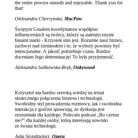
the entire process smooth and enjoyable. Thank you for
that!
Oleksandra Chervynska,
MacPaw
Świętym Graalem koordynatora współprac
influencerskich są twórcy, którzy są autentycznymi
fanami marki - Krzysiek nim jest. Rozumie nasz biznes,
zachwyt nad rzemiosłem i to, że wybory powinny być
intencjonalne. A jakość potrzebuje czasu. Bardzo
doceniam Jego determinację! To była przyjemność.
Aleksandra Sulikowska-Bręk,
Oakywood
Krzysztof ma bardzo szeroką wiedzę na temat
skutecznego połączenia biznesu i technologii.
Swobodny styl prowadzenia rozmowy, jak i swobodna
interakcja z gośćmi sprawiają, że dyskusja jest
zrozumiała dla każdego. Polecam podcast „Bo czemu
nie?” dla każdej osoby, którą interesują nowinki
ze świata technologii.
Julia Szyndzielorz,
Opera