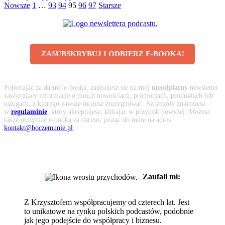
Nowsze
1
…
93
94
95
96
97
Starsze
ZASUBSKRYBUJ I ODBIERZ E-BOOKA!
Pobierając za darmo e-booka, zapisujesz się na mój
nieodpłatny
newsletter
zawierający informacje o moich nowościach, promocjach, produktach lub
usługach, z którego zawsze możesz zrezygnować. Szczegóły znajdziesz
w
regulaminie
, który akceptujesz, klikając w przycisk powyżej. Możesz
także otrzymać e-booka za darmo, pisząc do mnie na adres
kontakt@boczemunie.pl
.
Zaufali mi:
Z Krzysztofem współpracujemy od czterech lat. Jest
to unikatowe na rynku polskich podcastów, podobnie
jak jego podejście do współpracy i biznesu.