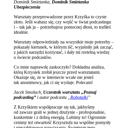
Dominik Śmietanka,
Dominik Śmietanka
Ubezpieczenia
Warsztaty przeprowadzone przez Krzyśka to czyste
złoto. Jeśli wahasz się, czy wejść w świat podcastingu
i – tak jak ja – potrzebujesz pomocnej dłoni, to trafiłeś
idealnie.
Warsztaty odpowiedziały na wszystkie moje potrzeby –
pokazały kierunek, w którym iść, wyjaśniły jak zacząć,
z jakich narzędzi korzystać, i dały mi rzetelną wiedzę
o świecie podcastów.
Co mnie naprawdę zaskoczyło? Dokładna analiza,
którą Krzysiek zrobił jeszcze przed warsztatami.
Okazuje się, że w internecie wcale nie jesteś
tak anonimowy, jak ci się wydaje. Polecam!
Jacek Smoluch,
Uczestnik warsztatu „Poznaj
podcasting”
i autor podcastu „
Robotalki
”
Z Krzyśkiem współpracuje się tak, jakbyśmy
od zawsze grali w jednej drużynie - profesjonalnie,
konkretnie i z dobrą energią. Lubimy to! Ogromnie
cenimy też otwartość Krzysztofa na wspólne pomysły
i nieszablonowe rozwiązania. Świetnym tego