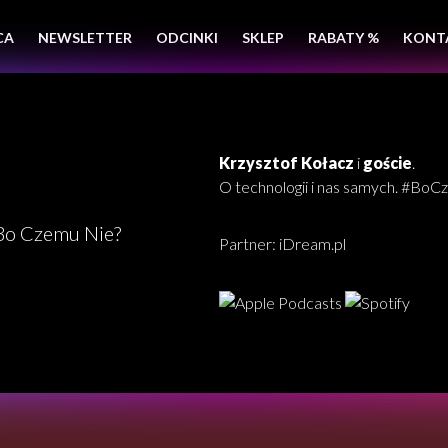
CA
NEWSLETTER
ODCINKI
SKLEP
RABATY %
KONT
Krzysztof Kołacz
i
goście
.
O technologii i nas samych. #Bo
Partner:
iDream.pl