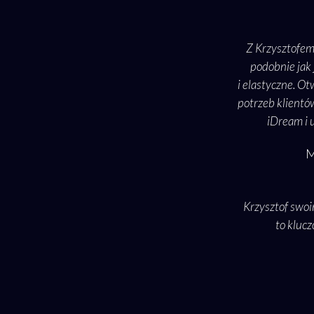
Z Krzysztofem
podobnie jak 
i elastyczne. Ot
potrzeb klientó
iDream i 
M
Krzysztof swoi
to klucz