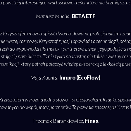
 powstają interesujące, wartościowe treści, które nie brzmią sztuc
Mateusz Mucha
,
BETA ETF
z Krzysztofem można opisać dwoma słowami: profesjonalizm i zaa
pierwszej rozmowy. Krzysztof z pasją opowiada o technologii, potra
rzeń do wypowiedzi dla marek i partnerów. Dzięki jego podejściu 
stają się nam bliższe. To nie tylko podcaster, ale także świetny ro
munikacji, który potrafi połączyć wiedzę ekspercką z lekkością prze
Maja Kuchta
,
Innpro (EcoFlow)
Krzysztofem wyróżnia jedno słowo – profesjonalizm. Rzadko spoty
towanych do współpracy partnerów. To pozwala zaoszczędzić czas i
Przemek Barankiewicz,
Finax