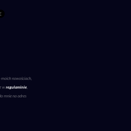
E
o moich nowościach,
sz w
regulaminie
,
do mnie na adres