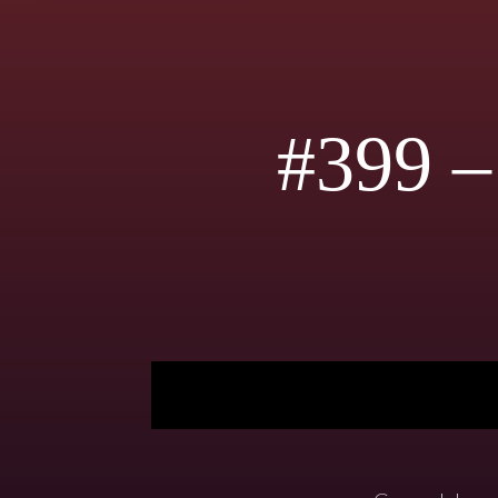
#399 –