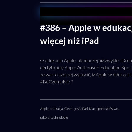
#386 – Apple w edukacji
więcej niż iPad
O edukacji i Apple, ale inaczej niż zwykle. iDr
certyfikację Apple Authorised Education Speci
że warto szerzej wyjaśnić, iż Apple w edukacji t
#BoCzemuNie ?
Apple
,
edukacja
,
Geek
,
gość
,
iPad
,
Mac
,
społeczeństwo
,
szkoła
,
technologie