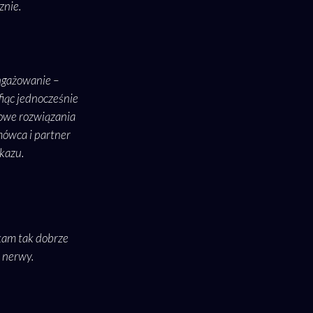
znie.
ngażowanie –
fiąc jednocześnie
nowe rozwiązania
zmówca i partner
kazu.
kam tak dobrze
 nerwy.