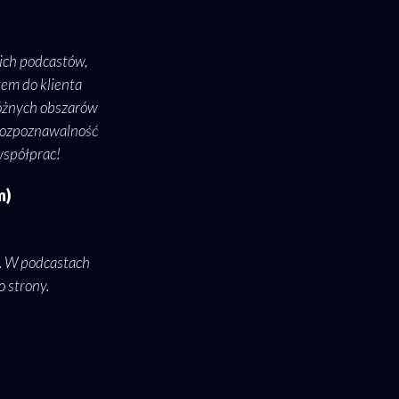
ich podcastów,
tem do klienta
 różnych obszarów
 rozpoznawalność
współprac!
m)
i. W podcastach
o strony.