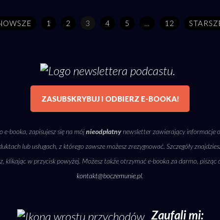
NOWSZE
1
2
3
4
5
…
12
STARSZ
ZASUBSKRYBUJ I ODBIERZ E-BOOKA!
 e-booka, zapisujesz się na mój
nieodpłatny
newsletter zawierający informacje 
uktach lub usługach, z którego zawsze możesz zrezygnować. Szczegóły znajdzie
sz, klikając w przycisk powyżej. Możesz także otrzymać e-booka za darmo, pisząc 
kontakt@boczemunie.pl
.
Zaufali mi: