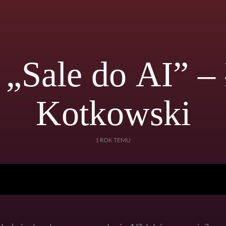
 „Sale do AI” –
Kotkowski
1 ROK TEMU