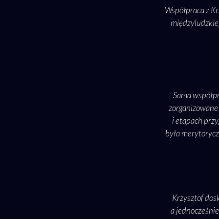
Współpraca z Kr
międzyludzkiej
Sama współpra
zorganizowane i
i etapach prz
była merytorycz
Krzysztof dos
a jednocześnie