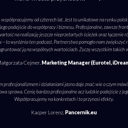
 współpracujemy od czterech lat. Jest to unikatowe na rynku polsk
jego podejście do współpracy i biznesu. Profesjonalne, zawsze fron
wartość na realizację jeszcze nieprzetartych ścieżek oraz łączenie
w – to wyróżnia ten podcast. Partnerstwo pomogło nam zwiększyć
ugruntować ją na wspólnych wartościach. Życzę wszystkim takich 
ałgorzata Cejmer,
Marketing Manager (Eurotel, iDrea
m profesjonalizmem i działaniami jasno daje znać: wie o czym mów
owa sprawa. Cenię bardzo profesjonalne acz ludzkie podejście z jeg
Współpracujemy na konkretach i to przynosi efekty.
Kacper Lorenz,
Pancernik.eu