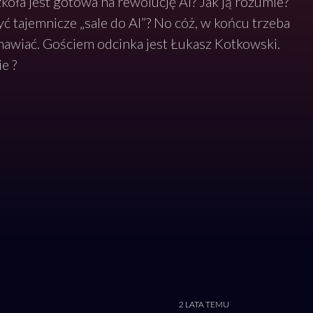
koła jest gotowa na rewolucję AI? Jak ją rozumie?
ć tajemnicze „sale do AI”? No cóż, w końcu trzeba
awiać. Gościem odcinka jest Łukasz Kotkowski.
e ?
2 LATA TEMU