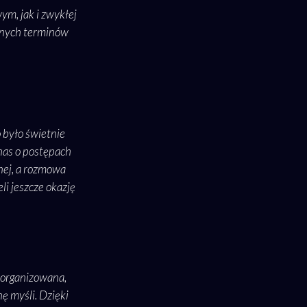
m, jak i zwykłej
lonych terminów
 było świetnie
 nas o postępach
nej, a rozmowa
i jeszcze okazję
zorganizowana,
ę myśli. Dzięki