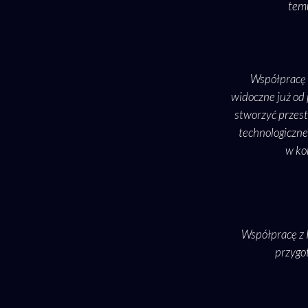
temu
Współpracę 
widoczne już od 
stworzyć przest
technologiczne 
w ko
Współpracę z 
przygo