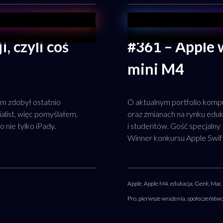
, czyli coś
#361 – Apple w
mini M4
eam zdobył ostatnio
O aktualnym portfolio kom
alist, więc pomyślałem,
oraz zmianach na rynku edu
o nie tylko iPady.
i studentów. Gość specjalny
Winner konkursu Apple Swif
Apple
,
Apple M4
,
edukacja
,
Geek
,
Mac 
Pro
,
pierwsze wrażenia
,
społeczeństw