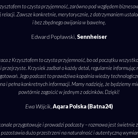
zysztofem to czysta przyjemność, zarówno pod względem biznesowy
 relacji. Zawsze konkretnie, merytorycznie, z dotrzymaniem usta
i bez zbędnego owijania w bawełnę.
Edward Popławski,
Sennheiser
ca z Krzysztofem to czysta przyjemność, bo od początku wszystko
 przejrzyste. Krzysiek zadbał o każdy detal, regularnie informując
ygotowań. Jego podcast to prawdziwa kopalnia wiedzy technologicz
na i pełna konkretnych informacji. Mamy nadzieję, że będziemy miel
powtórnie zagościć w jednym z odcinków. Dzięki!
Ewa Wójcik
,
Aqara Polska (Batna24)
konale przygotowuje i prowadzi podcasty – rozmowa jest świetnie 
 pozostawia dużo przestrzeni na naturalność i autentyczną wymian