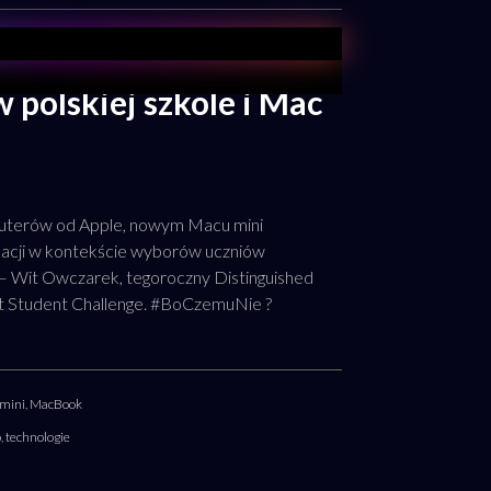
 polskiej szkole i Mac
puterów od Apple, nowym Macu mini
kacji w kontekście wyborów uczniów
 – Wit Owczarek, tegoroczny Distinguished
t Student Challenge. #BoCzemuNie ?
mini
,
MacBook
o
,
technologie