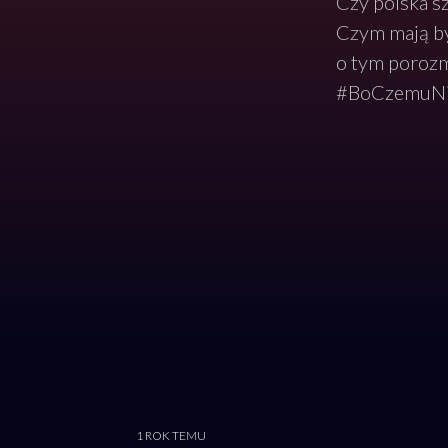
Czy polska sz
Czym mają by
o tym porozm
#BoCzemuNi
1 ROK TEMU