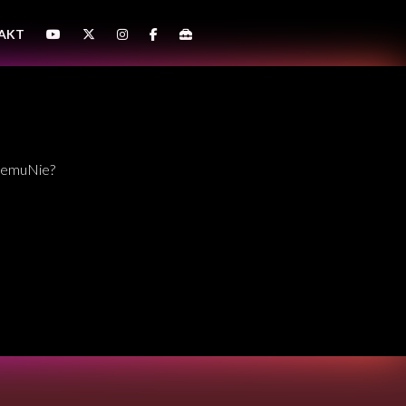
AKT
CzemuNie?