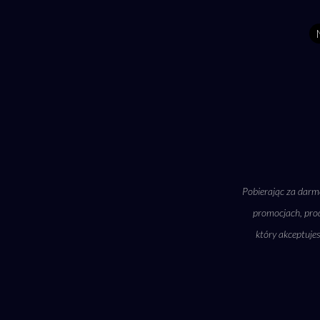
Pobierając za darmo
promocjach, prod
który akceptuje