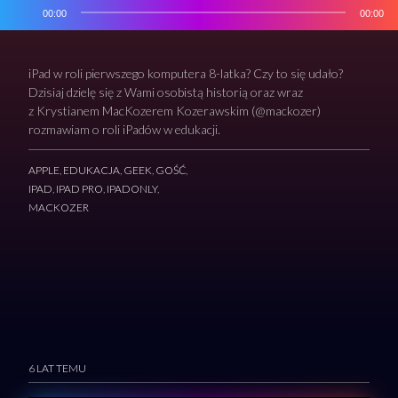
00:00
00:00
iPad w roli pierwszego komputera 8-latka? Czy to się udało?
Dzisiaj dzielę się z Wami osobistą historią oraz wraz
z Krystianem MacKozerem Kozerawskim (@mackozer)
rozmawiam o roli iPadów w edukacji.
APPLE
,
EDUKACJA
,
GEEK
,
GOŚĆ
,
IPAD
,
IPAD PRO
,
IPADONLY
,
MACKOZER
6 LAT TEMU