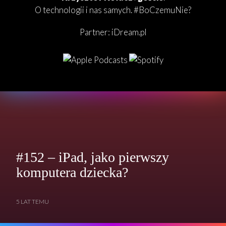
O technologii i nas samych. #BoCzemuNie?
Partner:
iDream.pl
#152 – iPad, jako pierwszy
komputera dziecka?
5 LAT TEMU