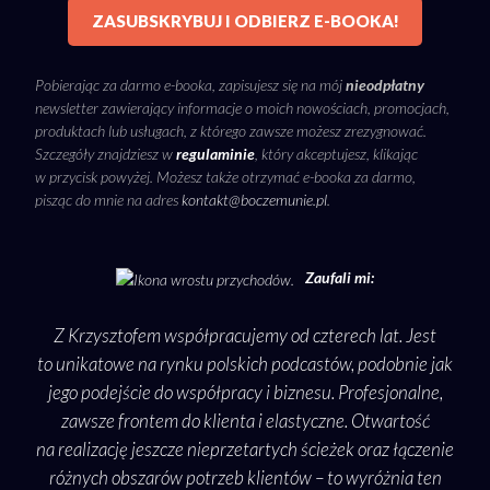
ZASUBSKRYBUJ I ODBIERZ E-BOOKA!
Pobierając za darmo e-booka, zapisujesz się na mój
nieodpłatny
newsletter zawierający informacje o moich nowościach, promocjach,
produktach lub usługach, z którego zawsze możesz zrezygnować.
Szczegóły znajdziesz w
regulaminie
, który akceptujesz, klikając
w przycisk powyżej. Możesz także otrzymać e-booka za darmo,
pisząc do mnie na adres
kontakt@boczemunie.pl
.
Zaufali mi:
ako
Z Krzysztofem współpracujemy od czterech lat. Jest
Sam
zęść
to unikatowe na rynku polskich podcastów, podobnie jak
bo 
jego podejście do współpracy i biznesu. Profesjonalne,
i p
, jak
zawsze frontem do klienta i elastyczne. Otwartość
info
as
na realizację jeszcze nieprzetartych ścieżek oraz łączenie
pod
go
różnych obszarów potrzeb klientów – to wyróżnia ten
a