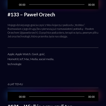
00:00
00:00
#133 – Paweł Orzech
Mojego dzisiejszego gościa część z Was kojarzy z podcastu „YesWas”.
Rozmawiam z jego drugą (bo z pierwszą już rozmawiałem) połówką – Pawłem
Orzechem (@pawelorzech). O psychice podcastera, terapii w życiu, pewnym pliku
.txt oraz technologii, która przenika życie nas obojga.
Apple
,
Apple Watch
,
Geek
,
gość
,
HomeKit
,
IoT
,
Mac
,
Media
,
social media
,
technologie
6 LAT TEMU
00:00
00:00