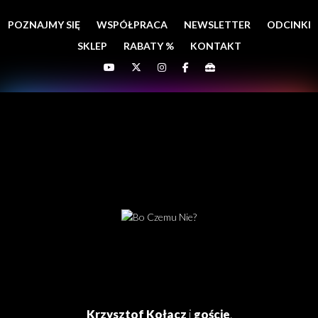
POZNAJMY SIĘ
WSPÓŁPRACA
NEWSLETTER
ODCINKI
SKLEP
RABATY %
KONTAKT
Krzysztof Kołacz
i
goście
.