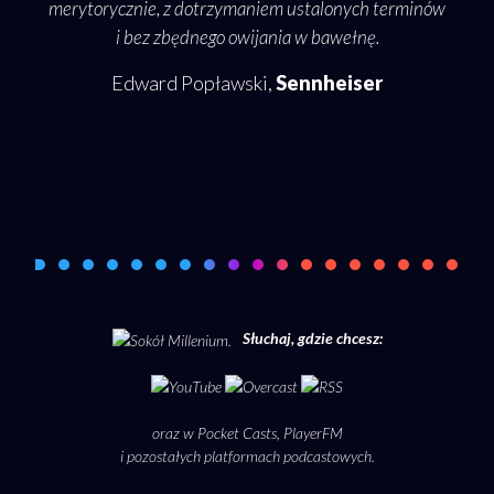
merytorycznie, z dotrzymaniem ustalonych terminów
i bez zbędnego owijania w bawełnę.
pode
Edward Popławski,
Sennheiser
rozm
Słuchaj, gdzie chcesz:
oraz w
Pocket Casts
,
PlayerFM
i pozostałych platformach podcastowych.