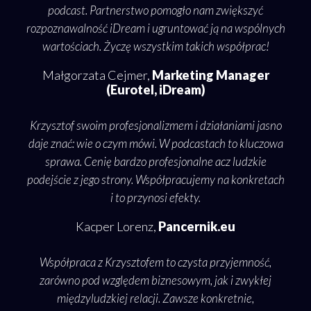
obię
podcast. Partnerstwo pomogło nam zwiększyć
in
ka.
rozpoznawalność iDream i ugruntować ją na wspólnych
oka
etny,
wartościach. Życzę wszystkim takich współprac!
sze
Małgorzata Cejmer,
Marketing Manager
ia
(Eurotel, iDream)
Krzy
ją
ro
Krzysztof swoim profesjonalizmem i działaniami jasno
daje znać: wie o czym mówi. W podcastach to kluczowa
i 
sprawa. Cenię bardzo profesjonalne acz ludzkie
naj
n
podejście z jego strony. Współpracujemy na konkretach
i to przynosi efekty.
Kacper Lorenz,
Pancernik.eu
Współpraca z Krzysztofem to czysta przyjemność,
słow
zarówno pod względem biznesowym, jak i zwykłej
o
międzyludzkiej relacji. Zawsze konkretnie,
o te