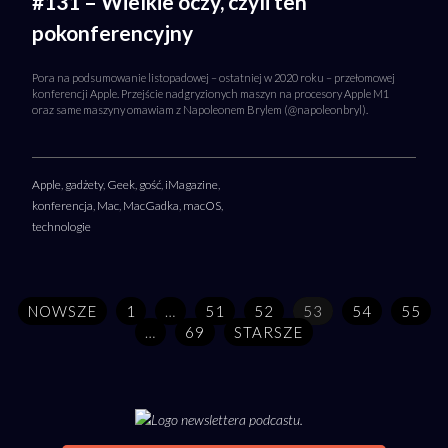
#131 – Wielkie oczy, czyli ten
pokonferencyjny
Pora na podsumowanie listopadowej – ostatniej w 2020 roku – przełomowej
konferencji Apple. Przejście nadgryzionych maszyn na procesory Apple M1
oraz same maszyny omawiam z Napoleonem Brylem (@napoleonbryl).
Apple
,
gadżety
,
Geek
,
gość
,
iMagazine
,
konferencja
,
Mac
,
MacGadka
,
macOS
,
technologie
NOWSZE
1
…
51
52
53
54
55
…
69
STARSZE