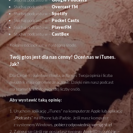
Słuchaj podcastu w –
Overcast FM
Słuchaj podcastu w –
Spotify
Słuchaj podcastu w –
Pocket Casts
Słuchaj podcastu w –
PlayerFM
Słuchaj podcastu w –
CastBox
Kolejny odcinek już w następną środę.
Twój głos jest dla nas cenny! Oceń nas w iTunes.
Jak?
Dla Ciebie to zaledwie chwila, a dla nas Twoja opinia i liczba
gwiazdek mają ogromne znaczenie. Dzięki nim nasz podcast
ma szanse trafić do większej liczby osób.
Aby wystawić taką opinię:
Uruchom aplikację „iTunes” na komputerze Apple lub aplikację
„
Podcasts
” na iPhone lub iPadzie. Jeśli masz komputer
z systemem Windows,
pobierz odpowiednią wersję stąd
.
Zaloguj się (Jeśli nie posiadasz swojego AppleID to
załóż je
–