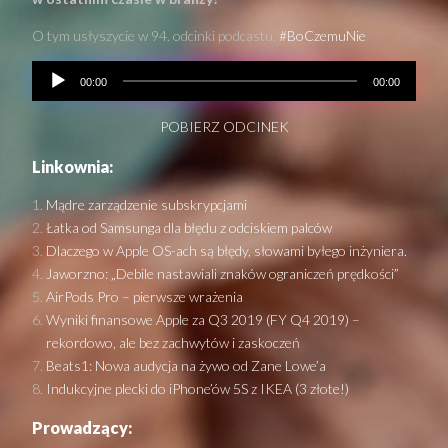
O tym usłyszycie w 94. odcinki podcastu.
#BoCzemuNie
00:00
00:00
POBIERZ ODCINEK
Linkownia:
Mądre zarządzenie subskrypcjami
Łatka od Samsunga dla błędu z odciskiem palców
Dlaczego w Apple OS-ach są błędy, słowami byłego inżyniera.
Jaworzno: „Debile nastawiali znaków ograniczeń prędkości”
AirPods Pro – pierwsze wrażenia
Wyniki finansowe Apple za Q3 2019 (FY Q4 2019) –
rekordowo, ale bez zachwytów i zaskoczeń
Beats1: Nowa audycja na żywo od Zane Lowe’a
Indukcyjne plecki do iPhone’ów 5S z IKEA (3 złote!)
Prowadzący: