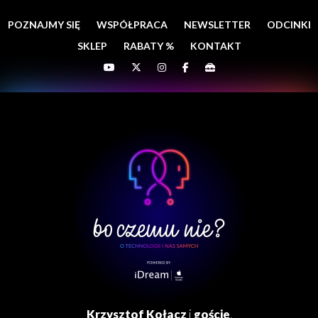
POZNAJMY SIĘ
WSPÓŁPRACA
NEWSLETTER
ODCINKI
SKLEP
RABATY %
KONTAKT
Krzysztof Kołacz
i
goście
.