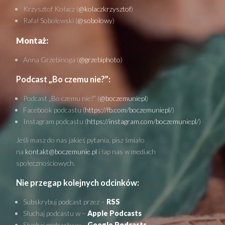
Krzysztof Kołacz (
@kolaczkrzysztof
)
Rafał Sobolewski (
@sobolowy
)
Montaż:
Anna Grzebinoga (
@grzebiphoto
)
Podcast „Bo czemu nie?”:
Podcast „Bo czemu nie?” (
@boczemuniepl
)
Facebook podcastu (
https://fb.com/boczemuniepl/
)
Instagram podcastu (
https://instagram.com/boczemuniepl/
)
Jeśli masz do nas jakieś pytania, pisz śmiało
na
kontakt@boczemunie.pl
i łap nas w mediach
społecznościowych.
Nie przegap kolejnych odcinków:
Subskrybuj podcast przez –
RSS
Słuchaj podcastu w –
Apple Podcasts
Słuchaj podcastu w –
Google Podcasts