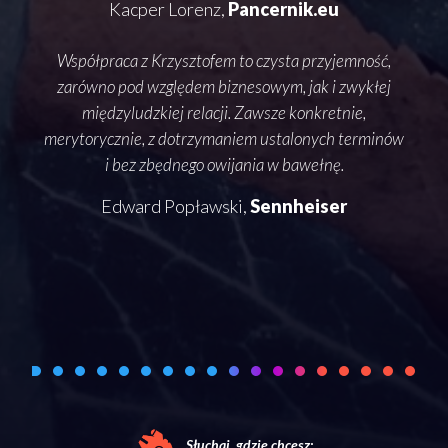
Kacper Lorenz,
Pancernik.eu
Współpraca z Krzysztofem to czysta przyjemność,
słow
zarówno pod względem biznesowym, jak i zwykłej
o
międzyludzkiej relacji. Zawsze konkretnie,
o te
merytorycznie, z dotrzymaniem ustalonych terminów
i bez zbędnego owijania w bawełnę.
pode
Edward Popławski,
Sennheiser
rozm
Słuchaj, gdzie chcesz: