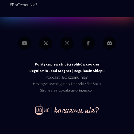
#BoCzemuNie?
Polityka prywatności i plików cookies
Regulamin Lead Magnet
|
Regulamin Sklepu
Podcast „Bo czemu nie?”
Hosting zapewniają mnisi i mniszki z
ZenBox.pl
Stronę zrealizowała
css-princess.com