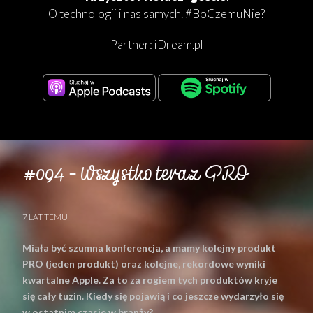
O technologii i nas samych. #BoCzemuNie?
Partner:
iDream.pl
#094 – Wszystko teraz PRO
7 LAT TEMU
Miała być szumna konferencja, a mamy kolejny produkt
PRO (jeden produkt) oraz kolejne, rekordowe wyniki
kwartalne Apple. Za to za rogiem tych produktów kryje
się cały tuzin. Kiedy się pojawią i co jeszcze wydarzyło się
w ostatnim czasie w branży?