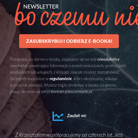
ZASUBSKRYBUJ I ODBIERZ E-BOOKA!
Pobierając za darmo e-booka, zapisujesz się na mój
nieodpłatny
newsletter zawierający informacje o moich nowościach, promocjach,
produktach lub usługach, z którego zawsze możesz zrezygnować.
Szczegóły znajdziesz w
regulaminie
, który akceptujesz, klikając
w przycisk powyżej. Możesz także otrzymać e-booka za darmo,
pisząc do mnie na adres
kontakt@boczemunie.pl
.
Zaufali mi:
ako
Z Krzysztofem współpracujemy od czterech lat. Jest
Sam