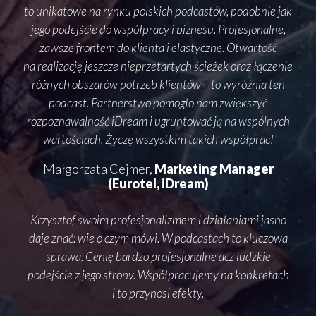
zęść
to unikatowe na rynku polskich podcastów, podobnie jak
bo 
jego podejście do współpracy i biznesu. Profesjonalne,
i p
, jak
zawsze frontem do klienta i elastyczne. Otwartość
info
as
na realizację jeszcze nieprzetartych ścieżek oraz łączenie
pod
go
różnych obszarów potrzeb klientów – to wyróżnia ten
a
obię
podcast. Partnerstwo pomogło nam zwiększyć
in
ka.
rozpoznawalność iDream i ugruntować ją na wspólnych
oka
etny,
wartościach. Życzę wszystkim takich współprac!
sze
Małgorzata Cejmer,
Marketing Manager
ia
(Eurotel, iDream)
Krzy
ją
ro
Krzysztof swoim profesjonalizmem i działaniami jasno
daje znać: wie o czym mówi. W podcastach to kluczowa
i 
sprawa. Cenię bardzo profesjonalne acz ludzkie
naj
n
podejście z jego strony. Współpracujemy na konkretach
i to przynosi efekty.