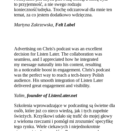
to przyjemność, a nie swego rodzaju
konieczność/udręka. Trochę odczarował dla mnie ten
temat, za co jestem dodatkowo wdzięczna.
Martyna Zakrzewska,
Felt Label
Advertising on Chris's podcast was an excellent
decision for Listen Later. The collaboration was
seamless, and I appreciated how he integrated
my message naturally into his content, resulting
in a noticeable boost in engagement. Chris's podcast
was the perfect way to reach a tech-heavy Polish
audience. His smooth integration of Listen Later
delivered great engagement and visibility.
Yalim,
founder of ListenLater.net
Szkolenia wprowadzające w podcasting są świetne dla
osób, które już co nieco wiedzą, jak i tych zupełnie
świeżych. Krzyśkowi udało się trafić do mojej głowy
z wieloma rzeczami i pomógł mi zrozumieć specyfikę
tego rynku. Wiele ciekawych i niejednokrotnie