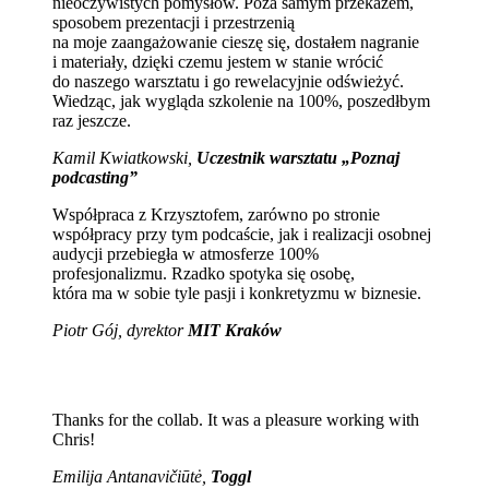
nieoczywistych pomysłów. Poza samym przekazem,
sposobem prezentacji i przestrzenią
na moje zaangażowanie cieszę się, dostałem nagranie
i materiały, dzięki czemu jestem w stanie wrócić
do naszego warsztatu i go rewelacyjnie odświeżyć.
Wiedząc, jak wygląda szkolenie na 100%, poszedłbym
raz jeszcze.
Kamil Kwiatkowski,
Uczestnik warsztatu „Poznaj
podcasting”
Współpraca z Krzysztofem, zarówno po stronie
współpracy przy tym podcaście, jak i realizacji osobnej
audycji przebiegła w atmosferze 100%
profesjonalizmu. Rzadko spotyka się osobę,
która ma w sobie tyle pasji i konkretyzmu w biznesie.
Piotr Gój, dyrektor
MIT Kraków
Thanks for the collab. It was a pleasure working with
Chris!
Emilija Antanavičiūtė,
Toggl