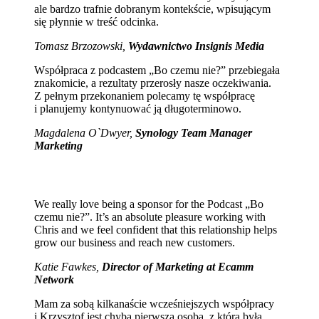
ale bardzo trafnie dobranym kontekście, wpisującym
się płynnie w treść odcinka.
Tomasz Brzozowski,
Wydawnictwo Insignis Media
Współpraca z podcastem „Bo czemu nie?” przebiegała
znakomicie, a rezultaty przerosły nasze oczekiwania.
Z pełnym przekonaniem polecamy tę współpracę
i planujemy kontynuować ją długoterminowo.
Magdalena O`Dwyer,
Synology Team Manager
Marketing
We really love being a sponsor for the Podcast „Bo
czemu nie?”. It’s an absolute pleasure working with
Chris and we feel confident that this relationship helps
grow our business and reach new customers.
Katie Fawkes,
Director of Marketing at Ecamm
Network
Mam za sobą kilkanaście wcześniejszych współpracy
i Krzysztof jest chyba pierwszą osobą, z którą była