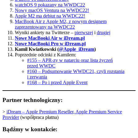
watchOS 9 pokazany na WWDC22
Nowy macOS Ventura na WWDC22!
Apple M2 ma debiut na WWDC22!
MacBook Air z Apple M2, z nowym designem
zaprezentowany na WWDC22
Wyniki ankiety na Twitterze –
pierwszej
i
drugiej
Nowe MacBooki Air w iDream.pl
Nowe MacBooki Pro w iDream.pl
Kamil Kwiatkowski (
@Apple_iDream
)
Poprzednie odcinki z Kamilem:
#155 – APR-zy w natarciu oraz lista życzeń
przed WWDC
#160 – Podsumowanie WWDC21, czyli rozstania
i zerwania
#168 – Po i przed Apple Event
Partner technologiczny:
>
iDream –
Apple Premium Reseller, Apple Premium Service
Provider
(współpraca płatna)
Bądźmy w kontakcie: