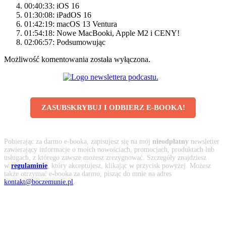
00:40:33: iOS 16
01:30:08: iPadOS 16
01:42:19: macOS 13 Ventura
01:54:18: Nowe MacBooki, Apple M2 i CENY!
02:06:57: Podsumowując
Możliwość komentowania została wyłączona.
ZASUBSKRYBUJ I ODBIERZ E-BOOKA!
Pobierając za darmo e-booka, zapisujesz się na mój
nieodpłatny
newsletter
zawierający informacje o moich nowościach, promocjach, produktach lub
usługach, z którego zawsze możesz zrezygnować. Szczegóły znajdziesz
w
regulaminie
, który akceptujesz, klikając w przycisk powyżej. Możesz
także otrzymać e-booka za darmo, pisząc do mnie na adres
kontakt@boczemunie.pl
.