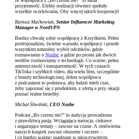
że współpraca z „Bo czemu nie?” to sama
przyjemność. Efekty realizacji również spełniły
wszelkie oczekiwania. Oby więcej takich kooperacji!
Bartosz Maćkowiak,
Senior Influencer Marketing
Manager w NordVPN
Bardzo chwalę sobie współpracę z Krzyśkiem. Pełen
profesjonalizm, świetne warunki współpracy i przede
wszystkim naturalny wybór odcinków, gdzie
rozmawiamy o
Nozbe
, a gdzie po prostu jak dwóch
nerdów rozmawiamy o technologii. Co ważne, pełna
autentyczność i transparentność. W tych czasach
TikToka i szybkich video, dla wielu firm, szczególnie
z branży technologicznej, dobra współpraca
z podcastami to podstawa, aby ludzie mieli czas,
żeby zapoznać się z produktem, z ofertą a przy okazji
poznać realne benefity.
Michał Śliwiński,
CEO Nozbe
Podcast „Bo czemu nie?” to audycja prowadzona
z prawdziwą pasją. Wciągająca narracja, ciekawe
i angażujące tematy – zawsze na czasie. A omówienia
naszych książek zawsze obszerne i szczere –
i co bardzo ważne: osadzone w nieoczywistym,