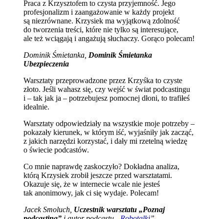
Praca z Krzysztofem to czysta przyjemność. Jego
profesjonalizm i zaangażowanie w każdy projekt
są niezrównane. Krzysiek ma wyjątkową zdolność
do tworzenia treści, które nie tylko są interesujące,
ale też wciągają i angażują słuchaczy. Gorąco polecam!
Dominik Śmietanka,
Dominik Śmietanka
Ubezpieczenia
Warsztaty przeprowadzone przez Krzyśka to czyste
złoto. Jeśli wahasz się, czy wejść w świat podcastingu
i – tak jak ja – potrzebujesz pomocnej dłoni, to trafiłeś
idealnie.
Warsztaty odpowiedziały na wszystkie moje potrzeby –
pokazały kierunek, w którym iść, wyjaśniły jak zacząć,
z jakich narzędzi korzystać, i dały mi rzetelną wiedzę
o świecie podcastów.
Co mnie naprawdę zaskoczyło? Dokładna analiza,
którą Krzysiek zrobił jeszcze przed warsztatami.
Okazuje się, że w internecie wcale nie jesteś
tak anonimowy, jak ci się wydaje. Polecam!
Jacek Smoluch,
Uczestnik warsztatu „Poznaj
podcasting”
i autor podcastu „
Robotalki
”