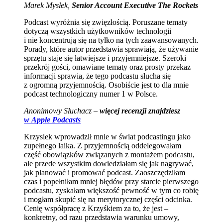
Marek Mysłek,
Senior Account Executive The Rockets
Podcast wyróżnia się zwięzłością. Poruszane tematy
dotyczą wszystkich użytkowników technologii
i nie koncentrują się na tylko na tych zaawansowanych.
Porady, które autor przedstawia sprawiają, że używanie
sprzętu staje się łatwiejsze i przyjemniejsze. Szeroki
przekrój gości, omawiane tematy oraz prosty przekaz
informacji sprawia, że tego podcastu słucha się
z ogromną przyjemnością. Osobiście jest to dla mnie
podcast technologiczny numer 1 w Polsce.
Anonimowy Słuchacz –
więcej recenzji znajdziesz
w Apple Podcasts
Krzysiek wprowadził mnie w świat podcastingu jako
zupełnego laika. Z przyjemnością oddelegowałam
część obowiązków związanych z montażem podcastu,
ale przede wszystkim dowiedziałam się jak nagrywać,
jak planować i promować podcast. Zaoszczędziłam
czas i popełniłam mniej błędów przy starcie pierwszego
podcastu, zyskałam większość pewność w tym co robię
i mogłam skupić się na merytorycznej części odcinka.
Cenię współpracę z Krzyśkiem za to, że jest –
konkretny, od razu przedstawia warunku umowy,