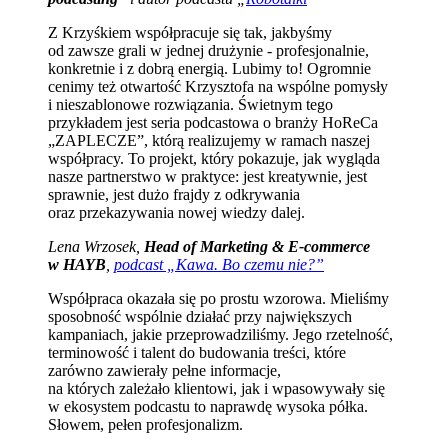
Z Krzyśkiem współpracuje się tak, jakbyśmy
od zawsze grali w jednej drużynie - profesjonalnie,
konkretnie i z dobrą energią. Lubimy to! Ogromnie
cenimy też otwartość Krzysztofa na wspólne pomysły
i nieszablonowe rozwiązania. Świetnym tego
przykładem jest seria podcastowa o branży HoReCa
„ZAPLECZE”, którą realizujemy w ramach naszej
współpracy. To projekt, który pokazuje, jak wygląda
nasze partnerstwo w praktyce: jest kreatywnie, jest
sprawnie, jest dużo frajdy z odkrywania
oraz przekazywania nowej wiedzy dalej.
Lena Wrzosek,
Head of Marketing & E-commerce
w HAYB
,
podcast „Kawa. Bo czemu nie?”
Współpraca okazała się po prostu wzorowa. Mieliśmy
sposobność wspólnie działać przy największych
kampaniach, jakie przeprowadziliśmy. Jego rzetelność,
terminowość i talent do budowania treści, które
zarówno zawierały pełne informacje,
na których zależało klientowi, jak i wpasowywały się
w ekosystem podcastu to naprawdę wysoka półka.
Słowem, pełen profesjonalizm.