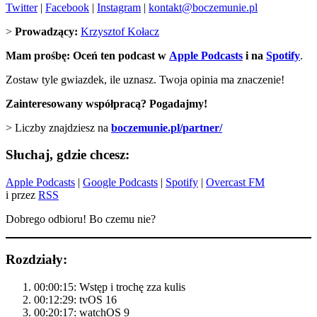
Twitter
|
Facebook
|
Instagram
|
kontakt@boczemunie.pl
>
Prowadzący:
Krzysztof Kołacz
Mam prośbę: Oceń ten podcast w
Apple Podcasts
i na
Spotify
.
Zostaw tyle gwiazdek, ile uznasz. Twoja opinia ma znaczenie!
Zainteresowany współpracą? Pogadajmy!
> Liczby znajdziesz na
boczemunie.pl/partner/
Słuchaj, gdzie chcesz:
Apple Podcasts
|
Google Podcasts
|
Spotify
|
Overcast FM
i przez
RSS
Dobrego odbioru! Bo czemu nie?
Rozdziały:
00:00:15: Wstęp i trochę zza kulis
00:12:29: tvOS 16
00:20:17: watchOS 9