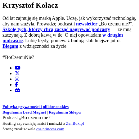
Krzysztof Kołacz
Od lat zajmuję się marką Apple. Uczę, jak wykorzystać technologię,
aby nam służyła. Prowadzę podcast i
newsletter
„Bo czemu nie?”.
Szkolę tych, którzy chcą zacząć nagrywać podcasty
— ze mną
zaczynają. Z dobrą kawą w tle. O niej opowiadam
w drugim
podcaście
. Lubię błędy, ponieważ budują stabilniejsze jutro.
Biegam
z wdzięczności za życie.
#BoCzemuNie?
Polityka prywatności i plików cookies
Regulamin Lead Magnet
|
Regulamin Sklepu
Podcast „Bo czemu nie?”
Hosting zapewniają mnisi i mniszki z
ZenBox.pl
Stronę zrealizowała
css-princess.com