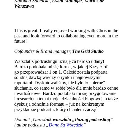
Karolina Zabłocka,
Event Manager
,
Volvo Car
Warszawa
This is great! I really enjoyed working with Chris in the
past and look forward to collaborating even more in the
future!
Cofounder & Brand manager,
The Grid Studio
Warsztat z podcastingu uznaję za bardzo udany!
Bardzo podobała mi się forma, w jakiej Krzysztof
go przeprowadza: 1 on 1. Całość została podparta
solidną dawką wiedzy o rynku i najnowszymi
raportami. Dyskutowaliśmy, nie było to „bierne”
słuchanie, co samo w sobie było dla mnie bardzo cenne
i wartościowe. Bardzo podobało mi się przygotowanie
i research na temat mojej działalności blogowej, a także
dyskusja odnośnie formatu – już na konkretnym
przykładzie podcastu, który chciałem zacząć.
Dominik,
Uczestnik warsztatu „Poznaj podcasting”
i autor podcastu „
Dane Są Wszędzie
”