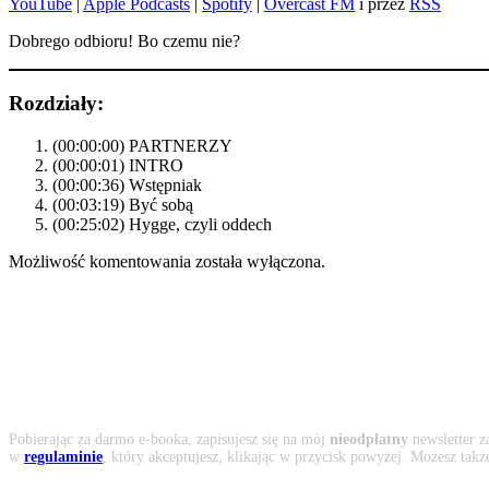
YouTube
|
Apple Podcasts
|
Spotify
|
Overcast FM
i przez
RSS
Dobrego odbioru! Bo czemu nie?
Rozdziały:
(00:00:00) PARTNERZY
(00:00:01) INTRO
(00:00:36) Wstępniak
(00:03:19) Być sobą
(00:25:02) Hygge, czyli oddech
Możliwość komentowania została wyłączona.
Pobierając za darmo e-booka, zapisujesz się na mój
nieodpłatny
newsletter z
w
regulaminie
, który akceptujesz, klikając w przycisk powyżej. Możesz tak