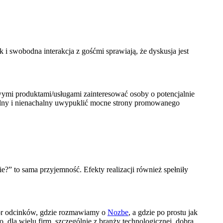
i swobodna interakcja z gośćmi sprawiają, że dyskusja jest
wymi produktami/usługami zainteresować osoby o potencjalnie
uralny i nienachalny uwypuklić mocne strony promowanego
e?” to sama przyjemność. Efekty realizacji również spełniły
bór odcinków, gdzie rozmawiamy o
Nozbe
, a gdzie po prostu jak
 dla wielu firm, szczególnie z branży technologicznej, dobra