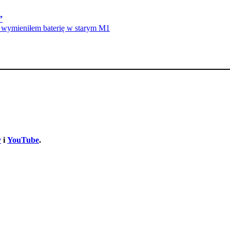
”
wymieniłem baterię w starym M1
y
i
YouTube
.