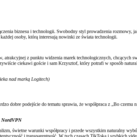
czenia biznesu i technologii. Swobodny styl prowadzenia rozmowy, jak 
ażdej osoby, którą interesują nowinki ze świata technologii.
w, atrakcyjnej z punktu widzenia marek technologicznych, chcących s
oczywiście ciekawi goście i sam Krzysztof, który potrafi w sposób nat
ieka nad marką Logitech)
bardzo dobre podejście do tematu sprawia, że współpraca z „Bo czemu ni
 w NordVPN
nalizm, świetne warunki współpracy i przede wszystkim naturalny wy
tyczność i transparentność. W tych czasach TikToka i szybkich video,