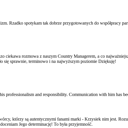
lizm. Rzadko spotykam tak dobrze przygotowanych do współpracy part
dzo ciekawa rozmowa z naszym Country Managerem, a co najważniejsze 
yło się sprawnie, terminowo i na najwyższym poziomie Dziękuję!
his professionalism and responsibility. Communication with him has be
órcy, którzy są autentycznymi fanami marki - Krzysiek nim jest. Rozu
 doceniam Jego determinację! To była przyjemność.