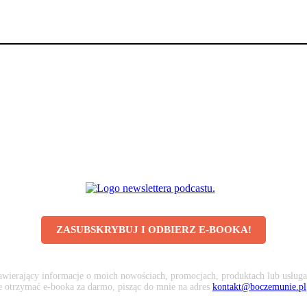
ZASUBSKRYBUJ I ODBIERZ E-BOOKA!
awierający informacje o moich nowościach, promocjach, produktach lub usługa
że otrzymać e-booka za darmo, pisząc do mnie na adres
kontakt@boczemunie.pl