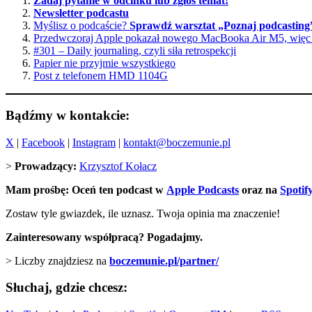
Zadaj pytanie w odcinku lub zgłoś temat!
Newsletter podcastu
Myślisz o podcaście?
Sprawdź warsztat „Poznaj podcasting
Przedwczoraj Apple pokazał nowego MacBooka Air M5, więc 
#301 – Daily journaling, czyli siła retrospekcji
Papier nie przyjmie wszystkiego
Post z telefonem HMD 1104G
Bądźmy w kontakcie:
X
|
Facebook
|
Instagram
|
kontakt@boczemunie.pl
>
Prowadzący:
Krzysztof Kołacz
Mam prośbę: Oceń ten podcast w
Apple Podcasts
oraz na
Spotif
Zostaw tyle gwiazdek, ile uznasz. Twoja opinia ma znaczenie!
Zainteresowany współpracą? Pogadajmy.
> Liczby znajdziesz na
boczemunie.pl/partner/
Słuchaj, gdzie chcesz: