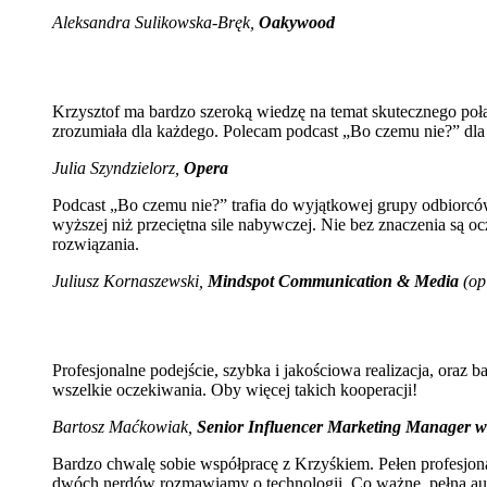
Aleksandra Sulikowska-Bręk,
Oakywood
Krzysztof ma bardzo szeroką wiedzę na temat skutecznego połą
zrozumiała dla każdego. Polecam podcast „Bo czemu nie?” dla k
Julia Szyndzielorz,
Opera
Podcast „Bo czemu nie?” trafia do wyjątkowej grupy odbiorcó
wyższej niż przeciętna sile nabywczej. Nie bez znaczenia są 
rozwiązania.
Juliusz Kornaszewski,
Mindspot Communication & Media
(op
Profesjonalne podejście, szybka i jakościowa realizacja, oraz 
wszelkie oczekiwania. Oby więcej takich kooperacji!
Bartosz Maćkowiak,
Senior Influencer Marketing Manager
Bardzo chwalę sobie współpracę z Krzyśkiem. Pełen profesjo
dwóch nerdów rozmawiamy o technologii. Co ważne, pełna auten