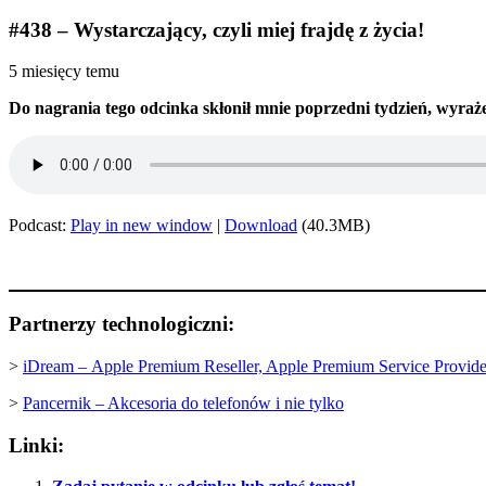
#438 – Wystarczający, czyli miej frajdę z życia!
5 miesięcy temu
Do nagrania tego odcinka skłonił mnie poprzedni tydzień, wyraże
Podcast:
Play in new window
|
Download
(40.3MB)
Partnerzy technologiczni:
>
iDream –
Apple Premium Reseller, Apple Premium Service Provide
>
Pancernik – Akcesoria do telefonów i nie tylko
Linki: