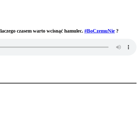
, dlaczego czasem warto wcisnąć hamulec.
#BoCzemuNie
?