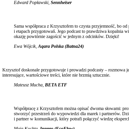
Edward Popławski,
Sennheiser
Sama współpraca z Krzysztofem to czysta przyjemność, bo od po
i etapach przygotowań. Jego podcast to prawdziwa kopalnia wi
okazję powtórnie zagościć w jednym z odcinków. Dzięki!
Ewa Wójcik
,
Aqara Polska (Batna24)
Krzysztof doskonale przygotowuje i prowadzi podcasty – rozmowa jes
interesujące, wartościowe treści, które nie brzmią sztucznie.
Mateusz Mucha
,
BETA ETF
Współpracę z Krzysztofem można opisać dwoma słowami: profes
stworzyć przestrzeń do wypowiedzi dla marek i partnerów. Dzię
i partner w komunikacji, który potrafi połączyć wiedzę eksperc
Maja Kuchta
,
Innpro (EcoFlow)