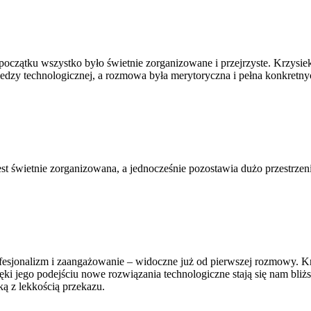
czątku wszystko było świetnie zorganizowane i przejrzyste. Krzysiek 
edzy technologicznej, a rozmowa była merytoryczna i pełna konkretnyc
t świetnie zorganizowana, a jednocześnie pozostawia dużo przestrzeni
jonalizm i zaangażowanie – widoczne już od pierwszej rozmowy. Krzys
ki jego podejściu nowe rozwiązania technologiczne stają się nam bliżs
ką z lekkością przekazu.