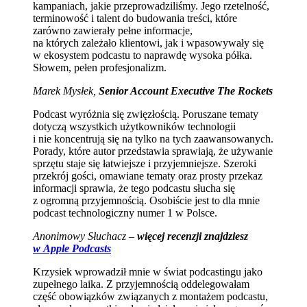
kampaniach, jakie przeprowadziliśmy. Jego rzetelność,
terminowość i talent do budowania treści, które
zarówno zawierały pełne informacje,
na których zależało klientowi, jak i wpasowywały się
w ekosystem podcastu to naprawdę wysoka półka.
Słowem, pełen profesjonalizm.
Marek Mysłek,
Senior Account Executive The Rockets
Podcast wyróżnia się zwięzłością. Poruszane tematy
dotyczą wszystkich użytkowników technologii
i nie koncentrują się na tylko na tych zaawansowanych.
Porady, które autor przedstawia sprawiają, że używanie
sprzętu staje się łatwiejsze i przyjemniejsze. Szeroki
przekrój gości, omawiane tematy oraz prosty przekaz
informacji sprawia, że tego podcastu słucha się
z ogromną przyjemnością. Osobiście jest to dla mnie
podcast technologiczny numer 1 w Polsce.
Anonimowy Słuchacz –
więcej recenzji znajdziesz
w Apple Podcasts
Krzysiek wprowadził mnie w świat podcastingu jako
zupełnego laika. Z przyjemnością oddelegowałam
część obowiązków związanych z montażem podcastu,