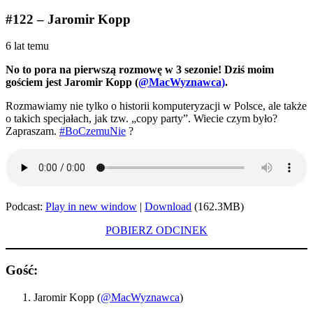
#122 – Jaromir Kopp
6 lat temu
No to pora na pierwszą rozmowę w 3 sezonie! Dziś moim
gościem jest Jaromir Kopp (
@MacWyznawca)
.
Rozmawiamy nie tylko o historii komputeryzacji w Polsce, ale także
o takich specjałach, jak tzw. „copy party”. Wiecie czym było?
Zapraszam.
#BoCzemuNie
?
Podcast:
Play in new window
|
Download
(162.3MB)
POBIERZ ODCINEK
Gość:
Jaromir Kopp (
@MacWyznawca
)