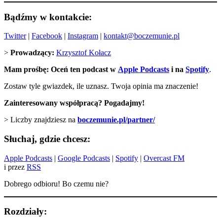
Bądźmy w kontakcie:
Twitter
|
Facebook
|
Instagram
|
kontakt@boczemunie.pl
>
Prowadzący:
Krzysztof Kołacz
Mam prośbę: Oceń ten podcast w
Apple Podcasts
i na
Spotify
.
Zostaw tyle gwiazdek, ile uznasz. Twoja opinia ma znaczenie!
Zainteresowany współpracą? Pogadajmy!
> Liczby znajdziesz na
boczemunie.pl/partner/
Słuchaj, gdzie chcesz:
Apple Podcasts
|
Google Podcasts
|
Spotify
|
Overcast FM
i przez
RSS
Dobrego odbioru! Bo czemu nie?
Rozdziały: