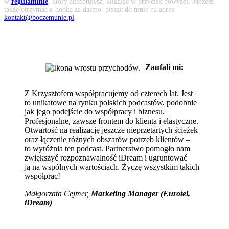
w
regulaminie
, który akceptujesz, klikając w przycisk powyżej. Możesz
także otrzymać e-booka za darmo, pisząc do mnie na adres
kontakt@boczemunie.pl
.
Zaufali mi:
Z Krzysztofem współpracujemy od czterech lat. Jest
to unikatowe na rynku polskich podcastów, podobnie
jak jego podejście do współpracy i biznesu.
Profesjonalne, zawsze frontem do klienta i elastyczne.
Otwartość na realizację jeszcze nieprzetartych ścieżek
oraz łączenie różnych obszarów potrzeb klientów –
to wyróżnia ten podcast. Partnerstwo pomogło nam
zwiększyć rozpoznawalność iDream i ugruntować
ją na wspólnych wartościach. Życzę wszystkim takich
współprac!
Małgorzata Cejmer,
Marketing Manager (Eurotel,
iDream)