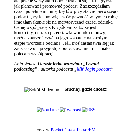
ale przede wszystkim dowiedziałam się jak nagrywać,
jak planować i promować podcast. Zaoszczędziłam
czas i popełniłam mniej błędów przy starcie pierwszego
podcastu, zyskałam większość pewność w tym co robię
i mogłam skupić się na merytorycznej części odcinka.
Cenię współpracę z Krzyśkiem za to, że jest –
konkretny, od razu przedstawia warunku umowy,
można zawsze liczyć na jego wsparcie na każdym
etapie tworzenia odcinka. Jeśli ktoś zastanawia się jak
zacząć swoją przygodę z podcastowaniem – śmiało
polecam współpracę!
Ania Wołos,
Uczestniczka warsztatu „Poznaj
podcasting”
i autorka podcastu „
Miś Jogin podcast
”
Słuchaj, gdzie chcesz:
oraz w
Pocket Casts
,
PlayerFM