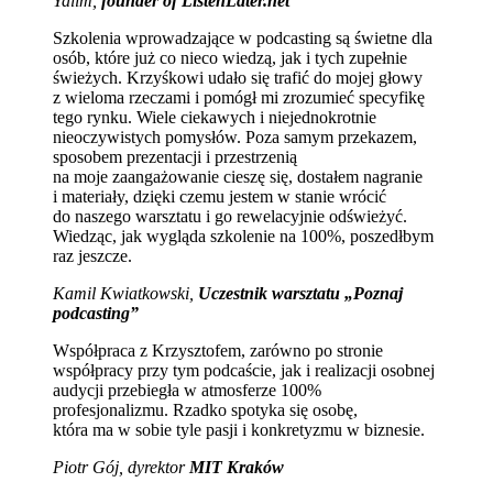
Yalim,
founder of ListenLater.net
Szkolenia wprowadzające w podcasting są świetne dla
osób, które już co nieco wiedzą, jak i tych zupełnie
świeżych. Krzyśkowi udało się trafić do mojej głowy
z wieloma rzeczami i pomógł mi zrozumieć specyfikę
tego rynku. Wiele ciekawych i niejednokrotnie
nieoczywistych pomysłów. Poza samym przekazem,
sposobem prezentacji i przestrzenią
na moje zaangażowanie cieszę się, dostałem nagranie
i materiały, dzięki czemu jestem w stanie wrócić
do naszego warsztatu i go rewelacyjnie odświeżyć.
Wiedząc, jak wygląda szkolenie na 100%, poszedłbym
raz jeszcze.
Kamil Kwiatkowski,
Uczestnik warsztatu „Poznaj
podcasting”
Współpraca z Krzysztofem, zarówno po stronie
współpracy przy tym podcaście, jak i realizacji osobnej
audycji przebiegła w atmosferze 100%
profesjonalizmu. Rzadko spotyka się osobę,
która ma w sobie tyle pasji i konkretyzmu w biznesie.
Piotr Gój, dyrektor
MIT Kraków