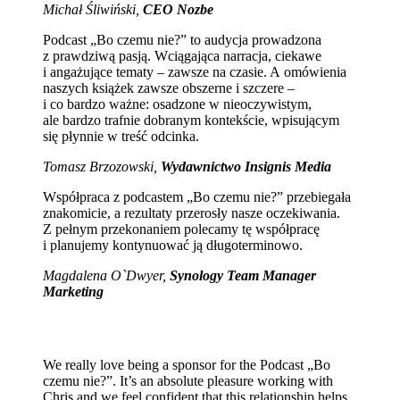
Michał Śliwiński,
CEO Nozbe
Podcast „Bo czemu nie?” to audycja prowadzona
z prawdziwą pasją. Wciągająca narracja, ciekawe
i angażujące tematy – zawsze na czasie. A omówienia
naszych książek zawsze obszerne i szczere –
i co bardzo ważne: osadzone w nieoczywistym,
ale bardzo trafnie dobranym kontekście, wpisującym
się płynnie w treść odcinka.
Tomasz Brzozowski,
Wydawnictwo Insignis Media
Współpraca z podcastem „Bo czemu nie?” przebiegała
znakomicie, a rezultaty przerosły nasze oczekiwania.
Z pełnym przekonaniem polecamy tę współpracę
i planujemy kontynuować ją długoterminowo.
Magdalena O`Dwyer,
Synology Team Manager
Marketing
We really love being a sponsor for the Podcast „Bo
czemu nie?”. It’s an absolute pleasure working with
Chris and we feel confident that this relationship helps