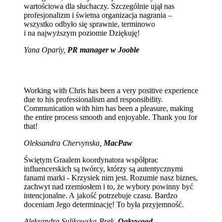
wartościowa dla słuchaczy. Szczególnie ujął nas
profesjonalizm i świetna organizacja nagrania –
wszystko odbyło się sprawnie, terminowo
i na najwyższym poziomie Dziękuję!
Yana Opariy,
PR manager w Jooble
Working with Chris has been a very positive experience
due to his professionalism and responsibility.
Communication with him has been a pleasure, making
the entire process smooth and enjoyable. Thank you for
that!
Oleksandra Chervynska,
MacPaw
Świętym Graalem koordynatora współprac
influencerskich są twórcy, którzy są autentycznymi
fanami marki - Krzysiek nim jest. Rozumie nasz biznes,
zachwyt nad rzemiosłem i to, że wybory powinny być
intencjonalne. A jakość potrzebuje czasu. Bardzo
doceniam Jego determinację! To była przyjemność.
Aleksandra Sulikowska-Bręk,
Oakywood