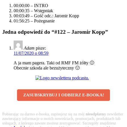
00:00:00 – INTRO
00:00:35 – Wstępniak
00:03:49 – Gość odc.: Jaromir Kopp
01:56:25 – Pożegnanie
Jedna odpowiedź do “#122 – Jaromir Kopp”
Adam
pisze:
11/07/2020 o 08:59
A ja mam pagera. Taki od RMF FM żółty 🙂
Obecnie szkoda ale bezużyteczny 🙁
ZASUBSKRYBUJ I ODBIERZ E-BOOKA!
Pobierając za darmo e-booka, zapisujesz się na mój
nieodpłatny
newsletter
zawierający informacje o moich nowościach, promocjach, produktach lub
usługach, z którego zawsze możesz zrezygnować. Szczegóły znajdziesz