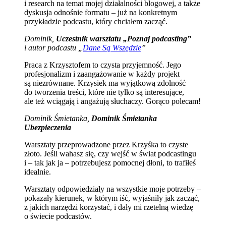
i research na temat mojej działalności blogowej, a także
dyskusja odnośnie formatu – już na konkretnym
przykładzie podcastu, który chciałem zacząć.
Dominik,
Uczestnik warsztatu „Poznaj podcasting”
i autor podcastu „
Dane Są Wszędzie
”
Praca z Krzysztofem to czysta przyjemność. Jego
profesjonalizm i zaangażowanie w każdy projekt
są niezrównane. Krzysiek ma wyjątkową zdolność
do tworzenia treści, które nie tylko są interesujące,
ale też wciągają i angażują słuchaczy. Gorąco polecam!
Dominik Śmietanka,
Dominik Śmietanka
Ubezpieczenia
Warsztaty przeprowadzone przez Krzyśka to czyste
złoto. Jeśli wahasz się, czy wejść w świat podcastingu
i – tak jak ja – potrzebujesz pomocnej dłoni, to trafiłeś
idealnie.
Warsztaty odpowiedziały na wszystkie moje potrzeby –
pokazały kierunek, w którym iść, wyjaśniły jak zacząć,
z jakich narzędzi korzystać, i dały mi rzetelną wiedzę
o świecie podcastów.