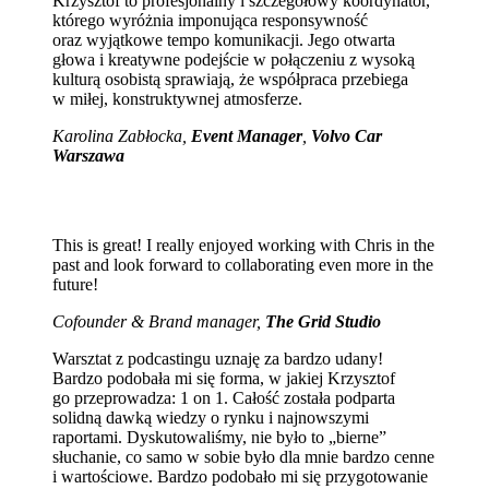
Krzysztof to profesjonalny i szczegółowy koordynator,
którego wyróżnia imponująca responsywność
oraz wyjątkowe tempo komunikacji. Jego otwarta
głowa i kreatywne podejście w połączeniu z wysoką
kulturą osobistą sprawiają, że współpraca przebiega
w miłej, konstruktywnej atmosferze.
Karolina Zabłocka,
Event Manager
,
Volvo Car
Warszawa
This is great! I really enjoyed working with Chris in the
past and look forward to collaborating even more in the
future!
Cofounder & Brand manager,
The Grid Studio
Warsztat z podcastingu uznaję za bardzo udany!
Bardzo podobała mi się forma, w jakiej Krzysztof
go przeprowadza: 1 on 1. Całość została podparta
solidną dawką wiedzy o rynku i najnowszymi
raportami. Dyskutowaliśmy, nie było to „bierne”
słuchanie, co samo w sobie było dla mnie bardzo cenne
i wartościowe. Bardzo podobało mi się przygotowanie