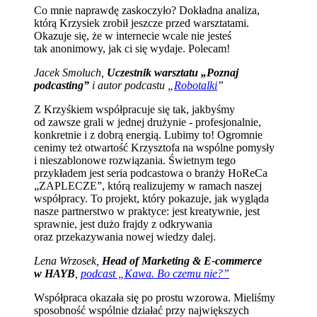
Co mnie naprawdę zaskoczyło? Dokładna analiza,
którą Krzysiek zrobił jeszcze przed warsztatami.
Okazuje się, że w internecie wcale nie jesteś
tak anonimowy, jak ci się wydaje. Polecam!
Jacek Smoluch,
Uczestnik warsztatu „Poznaj
podcasting”
i autor podcastu „
Robotalki
”
Z Krzyśkiem współpracuje się tak, jakbyśmy
od zawsze grali w jednej drużynie - profesjonalnie,
konkretnie i z dobrą energią. Lubimy to! Ogromnie
cenimy też otwartość Krzysztofa na wspólne pomysły
i nieszablonowe rozwiązania. Świetnym tego
przykładem jest seria podcastowa o branży HoReCa
„ZAPLECZE”, którą realizujemy w ramach naszej
współpracy. To projekt, który pokazuje, jak wygląda
nasze partnerstwo w praktyce: jest kreatywnie, jest
sprawnie, jest dużo frajdy z odkrywania
oraz przekazywania nowej wiedzy dalej.
Lena Wrzosek,
Head of Marketing & E-commerce
w HAYB
,
podcast „Kawa. Bo czemu nie?”
Współpraca okazała się po prostu wzorowa. Mieliśmy
sposobność wspólnie działać przy największych