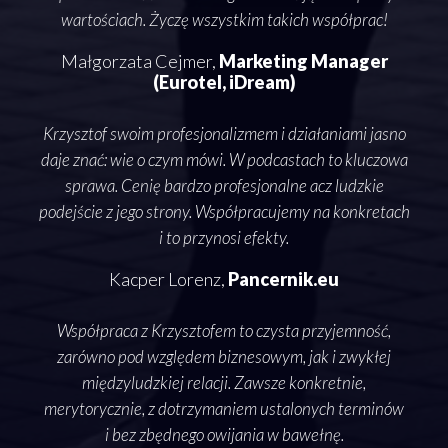
etny,
wartościach. Życzę wszystkim takich współprac!
sze
Małgorzata Cejmer,
Marketing Manager
ia
(Eurotel, iDream)
Krzy
ją
ro
Krzysztof swoim profesjonalizmem i działaniami jasno
daje znać: wie o czym mówi. W podcastach to kluczowa
i 
sprawa. Cenię bardzo profesjonalne acz ludzkie
naj
n
podejście z jego strony. Współpracujemy na konkretach
i to przynosi efekty.
Kacper Lorenz,
Pancernik.eu
Współpraca z Krzysztofem to czysta przyjemność,
słow
zarówno pod względem biznesowym, jak i zwykłej
o
międzyludzkiej relacji. Zawsze konkretnie,
o te
merytorycznie, z dotrzymaniem ustalonych terminów
i bez zbędnego owijania w bawełnę.
pode