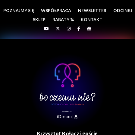
POZNAJMY SIĘ
WSPÓŁPRACA
NEWSLETTER
ODCINKI
SKLEP
RABATY %
KONTAKT
Krzysztof Kołacz
i
goście
.