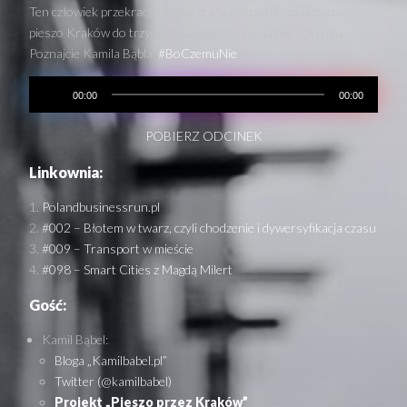
Ten człowiek przekracza swoje granice. Szacuje, że przejdzie
pieszo Kraków do trzydziestki. Zostało mu jakieś 3,5 roku.
Poznajcie Kamila Bąbla.
#BoCzemuNie
?
00:00
00:00
POBIERZ ODCINEK
Linkownia:
Polandbusinessrun.pl
#002 – Błotem w twarz, czyli chodzenie i dywersyfikacja czasu
#009 – Transport w mieście
#098 – Smart Cities z Magdą Milert
Gość:
Kamil Bąbel:
Bloga „Kamilbabel.pl”
Twitter (@kamilbabel)
Projekt „Pieszo przez Kraków”