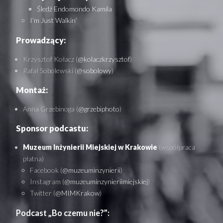
Śledź Endomondo Kamila
I’m Just Walkin’
Prowadzący:
Krzysztof Kołacz (
@kolaczkrzysztof
)
Rafał Sobolewski (
@sobolowy
)
Montaż:
Anna Grzebinoga (
@grzebiphoto
)
Sponsor podcastu:
Muzeum Inżynierii Miejskiej w Krakowie
(współpraca
płatna)
Facebook (
@muzeuminzynierii
)
Instagram (
@muzeuminzynieriimiejskiej
)
Twitter (
@MIMKrakow
)
Podcast „Bo czemu nie?”: