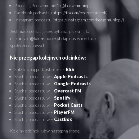
Podcast „Bo czemu nie?” (
@boczemuniepl
)
Facebook podcastu (
https://fb.com/boczemuniepl/
)
Instagram podcastu (
https://instagram.com/boczemuniepl/
)
Jeśli masz do nas jakieś pytania, pisz śmiało
na
kontakt@boczemunie.pl
i łap nas w mediach
społecznościowych.
Nie przegap kolejnych odcinków:
Subskrybuj podcast przez –
RSS
Słuchaj podcastu w –
Apple Podcasts
Słuchaj podcastu w –
Google Podcasts
Słuchaj podcastu w –
Overcast FM
Słuchaj podcastu w –
Spotify
Słuchaj podcastu w –
Pocket Casts
Słuchaj podcastu w –
PlayerFM
Słuchaj podcastu w –
CastBox
Kolejny odcinek już w następną środę.