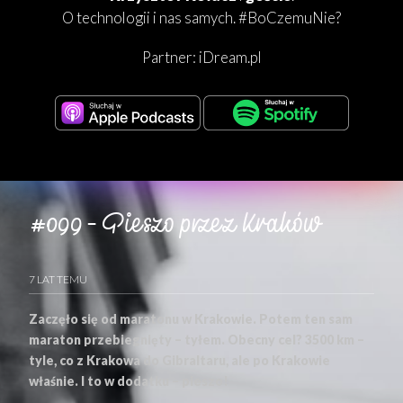
O technologii i nas samych. #BoCzemuNie?
Partner:
iDream.pl
#099 – Pieszo przez Kraków
7 LAT TEMU
Zaczęło się od maratonu w Krakowie. Potem ten sam
maraton przebiegnięty – tyłem. Obecny cel? 3500 km –
tyle, co z Krakowa do Gibraltaru, ale po Krakowie
właśnie. I to w dodatku – pieszo!