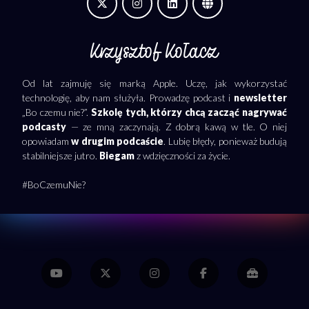
Krzysztof Kołacz
Od lat zajmuję się marką Apple. Uczę, jak wykorzystać
technologię, aby nam służyła. Prowadzę podcast i
newsletter
„Bo czemu nie?”.
Szkolę tych, którzy chcą zacząć nagrywać
podcasty
— ze mną zaczynają. Z dobrą kawą w tle. O niej
opowiadam
w drugim podcaście
. Lubię błędy, ponieważ budują
stabilniejsze jutro.
Biegam
z wdzięczności za życie.
#BoCzemuNie?