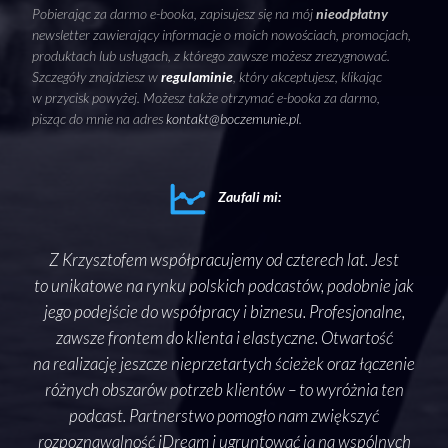
Pobierając za darmo e-booka, zapisujesz się na mój
nieodpłatny
newsletter zawierający informacje o moich nowościach, promocjach,
produktach lub usługach, z którego zawsze możesz zrezygnować.
Szczegóły znajdziesz w
regulaminie
, który akceptujesz, klikając
w przycisk powyżej. Możesz także otrzymać e-booka za darmo,
pisząc do mnie na adres
kontakt@boczemunie.pl
.
Zaufali mi:
ako
Z Krzysztofem współpracujemy od czterech lat. Jest
Sam
zęść
to unikatowe na rynku polskich podcastów, podobnie jak
bo 
jego podejście do współpracy i biznesu. Profesjonalne,
i p
, jak
zawsze frontem do klienta i elastyczne. Otwartość
info
as
na realizację jeszcze nieprzetartych ścieżek oraz łączenie
pod
go
różnych obszarów potrzeb klientów – to wyróżnia ten
a
obię
podcast. Partnerstwo pomogło nam zwiększyć
in
ka.
rozpoznawalność iDream i ugruntować ją na wspólnych
oka