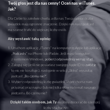
Twój głos jest dla nas cenny! Oceń nas w iTunes.
Jak?
Dla Ciebie to zaledwie chwila, a dla nas Twoja opinia i liczba
gwiazdek mają ogromne znaczenie. Dzięki nim nasz podcast
ma szanse trafić do większej liczby osób.
Aby wystawić taką opinię:
Uruchom aplikację „iTunes” na komputerze Apple lub aplikację
„
Podcasts
” na iPhone lub iPadzie. Jeśli masz komputer
z systemem Windows,
pobierz odpowiednią wersję stąd
.
Zaloguj się (Jeśli nie posiadasz swojego AppleID to
załóż je
–
to nic nie kosztuje.), następnie w sekcji „Sklep” wyszukaj
podcast „
Bo czemu nie?
”.
Wybierz odpowiednią liczbę gwiazdek, które chcesz nam
przyznać oraz napisz (lub nie) kilka słów na temat naszego
podcastu. Bo czemu nie?
Dzięki takim osobom, jak Ty
możemy docierać do szerszej
liczby słuchaczy