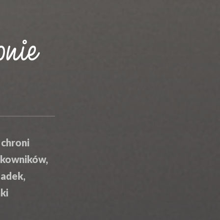
onie
chroni
ytkowników,
padek,
ki