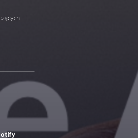
yczących
otify