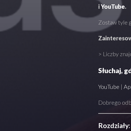
i
YouTube
.
Zostaw tyle g
Zaintereso
> Liczby znaj
Słuchaj, g
YouTube
|
Ap
Dobrego odbi
Rozdziały: