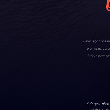
Pobierając za darmo
promocjach, prod
który akceptuje
ngu jako zupełnego laika. Z przyjemnością
Z Krzysztofem