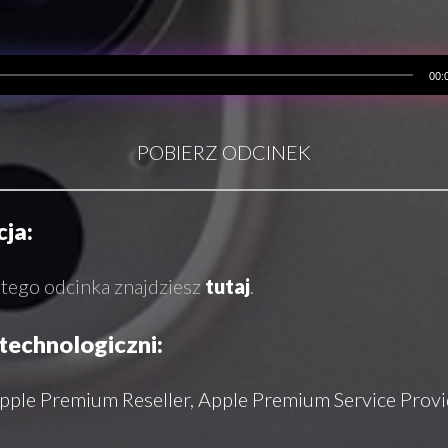
00:
POBIERZ ODCINEK
ja:
 tego odcinka znajdziesz
tutaj
.
technologiczni:
pple Premium Reseller, Apple Premium Service Provi