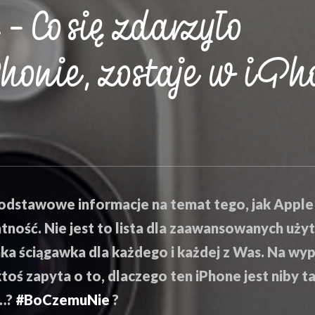
– Co się zdarzyło
honie, zostaje w iPh
dstawowe informacje na temat tego, jak Apple 
tność. Nie jest to lista dla zaawansowanych uż
taka ściągawka dla każdego i każdej z Was. Na wy
oś zapyta o to, dlaczego ten iPhone jest niby ta
…?
#BoCzemuNie
?