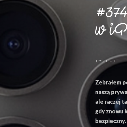
#374 
w iP
1 ROK TEMU
Zebrałem po
naszą prywa
ale raczej 
gdy znowu kt
bezpieczny