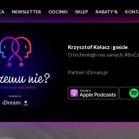
CA
NEWSLETTER
ODCINKI
SKLEP
RABATY %
KONT
Krzysztof Kołacz
i
goście
.
O technologii i nas samych. #Bo
Partner:
iDream.pl