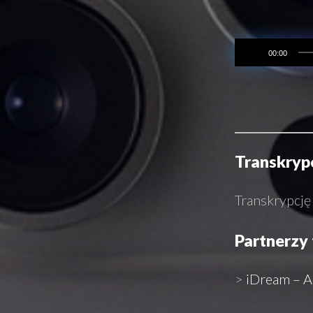
00:00
Transkrypc
Transkrypcję
Partnerzy 
>
iDream –
A