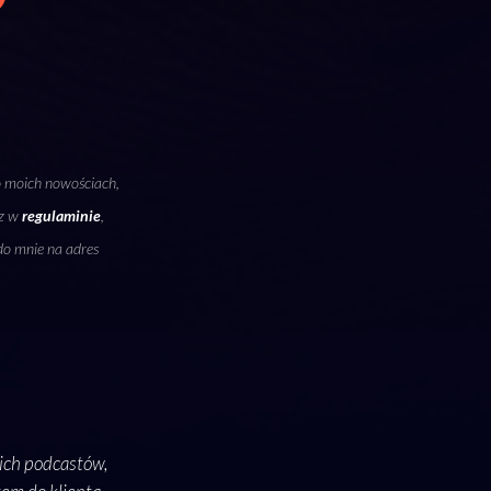
o moich nowościach,
sz w
regulaminie
,
do mnie na adres
ich podcastów,
Sama współpraca z Krzysztofem to czysta przyj