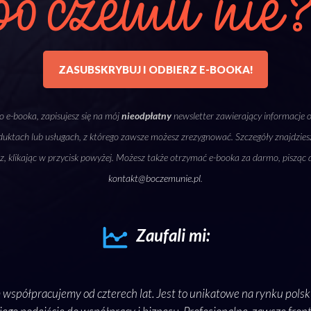
ZASUBSKRYBUJ I ODBIERZ E-BOOKA!
 e-booka, zapisujesz się na mój
nieodpłatny
newsletter zawierający informacje 
uktach lub usługach, z którego zawsze możesz zrezygnować. Szczegóły znajdzie
sz, klikając w przycisk powyżej. Możesz także otrzymać e-booka za darmo, pisząc 
kontakt@boczemunie.pl
.
Zaufali mi:
 współpracujemy od czterech lat. Jest to unikatowe na rynku polsk