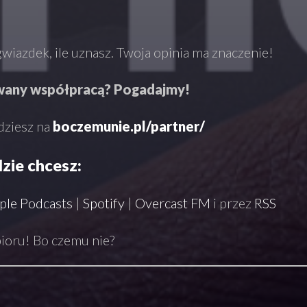
wiazdek, ile uznasz. Twoja opinia ma znaczenie!
wany współpracą? Pogadajmy!
dziesz na
boczemunie.pl/partner/
dzie chcesz:
ple Podcasts
|
Spotify
|
Overcast FM
i przez
RSS
oru! Bo czemu nie?