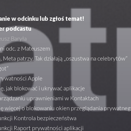
anie w odcinku lub zgłoś temat!
er podcastu
usz Baryła
ni odc. z Mateuszem
, Meta patrzy. Tak działają „oszustwa na celebrytów”
got”
rywatności Apple
ę, jak blokować i ukrywać aplikacje
arządzaniu uprawnieniami w Kontaktach
ę więcej o blokowaniu okien przeglądania prywatne
unkcji Kontrola bezpieczeństwa
unkcji Raport prywatności aplikacji