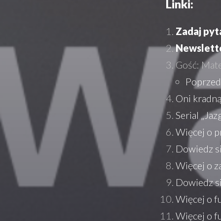
Linki:
Zadaj pyt
Newslett
Gość: Mate
Poprzed
Oni kradną
Serial „Jaz
Więcej o p
Dowiedz si
Więcej o z
Dowiedz si
Więcej o f
Więcej o f