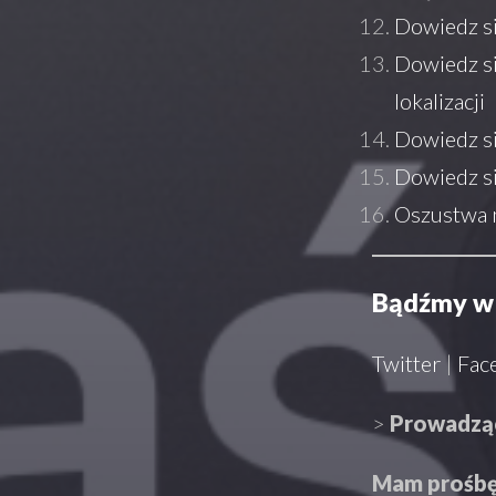
Dowiedz się
Dowiedz si
lokalizacji
Dowiedz si
Dowiedz si
Oszustwa 
Bądźmy w 
Twitter
|
Fac
>
Prowadzą
Mam prośbę