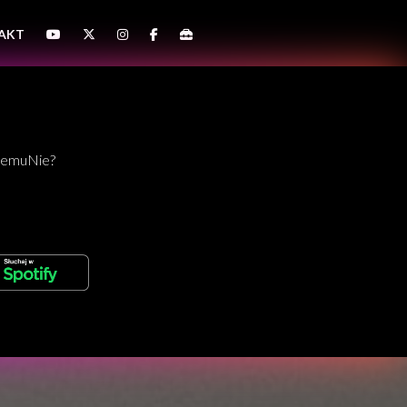
AKT
CzemuNie?