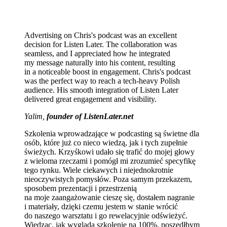
Advertising on Chris's podcast was an excellent
decision for Listen Later. The collaboration was
seamless, and I appreciated how he integrated
my message naturally into his content, resulting
in a noticeable boost in engagement. Chris's podcast
was the perfect way to reach a tech-heavy Polish
audience. His smooth integration of Listen Later
delivered great engagement and visibility.
Yalim,
founder of ListenLater.net
Szkolenia wprowadzające w podcasting są świetne dla
osób, które już co nieco wiedzą, jak i tych zupełnie
świeżych. Krzyśkowi udało się trafić do mojej głowy
z wieloma rzeczami i pomógł mi zrozumieć specyfikę
tego rynku. Wiele ciekawych i niejednokrotnie
nieoczywistych pomysłów. Poza samym przekazem,
sposobem prezentacji i przestrzenią
na moje zaangażowanie cieszę się, dostałem nagranie
i materiały, dzięki czemu jestem w stanie wrócić
do naszego warsztatu i go rewelacyjnie odświeżyć.
Wiedząc, jak wygląda szkolenie na 100%, poszedłbym