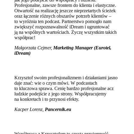
Profesjonalne, zawsze frontem do klienta i elastyczne.
Otwartość na realizację jeszcze nieprzetartych ścieżek
oraz łączenie różnych obszarów potrzeb klientów –
to wyróżnia ten podcast. Partnerstwo pomogło nam
zwiększyć rozpoznawalność iDream i ugruntować
ją na wspólnych wartościach. Życzę wszystkim takich
współprac!
Małgorzata Cejmer,
Marketing Manager (Eurotel,
iDream)
Krzysztof swoim profesjonalizmem i działaniami jasno
daje znać: wie o czym mówi. W podcastach
to kluczowa sprawa. Cenię bardzo profesjonalne acz
ludzkie podejście z jego strony. Współpracujemy
na konkretach i to przynosi efekty.
Kacper Lorenz,
Pancernik.eu
Współpraca z Krzysztofem to czysta przyjemność,