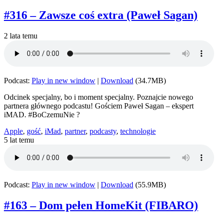
#316 – Zawsze coś extra (Paweł Sagan)
2 lata temu
Podcast:
Play in new window
|
Download
(34.7MB)
Odcinek specjalny, bo i moment specjalny. Poznajcie nowego
partnera głównego podcastu! Gościem Paweł Sagan – ekspert
iMAD. #BoCzemuNie ?
Apple
,
gość
,
iMad
,
partner
,
podcasty
,
technologie
5 lat temu
Podcast:
Play in new window
|
Download
(55.9MB)
#163 – Dom pełen HomeKit (FIBARO)