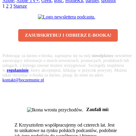
Apple
,
Apple TV+
,
Geek
,
gość
,
HomeKit
,
partner
,
sponsor
1
2
3
Starsze
ZASUBSKRYBUJ I ODBIERZ E-BOOKA!
Pobierając za darmo e-booka, zapisujesz się na mój
nieodpłatny
newsletter
zawierający informacje o moich nowościach, promocjach, produktach lub
usługach, z którego zawsze możesz zrezygnować. Szczegóły znajdziesz
w
regulaminie
, który akceptujesz, klikając w przycisk powyżej. Możesz
także otrzymać e-booka za darmo, pisząc do mnie na adres
kontakt@boczemunie.pl
.
Zaufali mi:
Z Krzysztofem współpracujemy od czterech lat. Jest
to unikatowe na rynku polskich podcastów, podobnie
jak jego podejście do współpracy i biznesu.