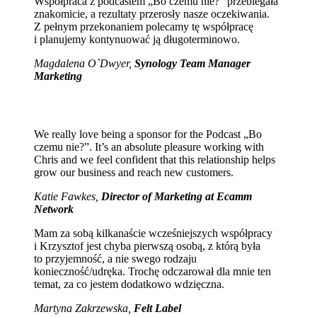
Współpraca z podcastem „Bo czemu nie?” przebiegała
znakomicie, a rezultaty przerosły nasze oczekiwania.
Z pełnym przekonaniem polecamy tę współpracę
i planujemy kontynuować ją długoterminowo.
Magdalena O`Dwyer,
Synology Team Manager
Marketing
We really love being a sponsor for the Podcast „Bo
czemu nie?”. It’s an absolute pleasure working with
Chris and we feel confident that this relationship helps
grow our business and reach new customers.
Katie Fawkes,
Director of Marketing at Ecamm
Network
Mam za sobą kilkanaście wcześniejszych współpracy
i Krzysztof jest chyba pierwszą osobą, z którą była
to przyjemność, a nie swego rodzaju
konieczność/udręka. Trochę odczarował dla mnie ten
temat, za co jestem dodatkowo wdzięczna.
Martyna Zakrzewska,
Felt Label