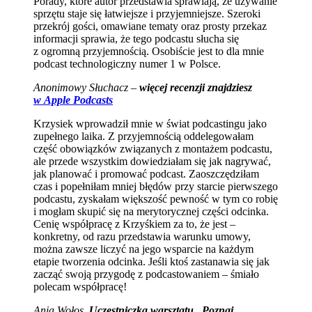
Porady, które autor przedstawia sprawiają, że używanie
sprzętu staje się łatwiejsze i przyjemniejsze. Szeroki
przekrój gości, omawiane tematy oraz prosty przekaz
informacji sprawia, że tego podcastu słucha się
z ogromną przyjemnością. Osobiście jest to dla mnie
podcast technologiczny numer 1 w Polsce.
Anonimowy Słuchacz –
więcej recenzji znajdziesz
w Apple Podcasts
Krzysiek wprowadził mnie w świat podcastingu jako
zupełnego laika. Z przyjemnością oddelegowałam
część obowiązków związanych z montażem podcastu,
ale przede wszystkim dowiedziałam się jak nagrywać,
jak planować i promować podcast. Zaoszczędziłam
czas i popełniłam mniej błędów przy starcie pierwszego
podcastu, zyskałam większość pewność w tym co robię
i mogłam skupić się na merytorycznej części odcinka.
Cenię współpracę z Krzyśkiem za to, że jest –
konkretny, od razu przedstawia warunku umowy,
można zawsze liczyć na jego wsparcie na każdym
etapie tworzenia odcinka. Jeśli ktoś zastanawia się jak
zacząć swoją przygodę z podcastowaniem – śmiało
polecam współpracę!
Ania Wołos,
Uczestniczka warsztatu „Poznaj