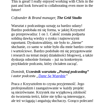
This is great! I really enjoyed working with Chris in the
past and look forward to collaborating even more in the
future!
Cofounder & Brand manager,
The Grid Studio
Warsztat z podcastingu uznaję za bardzo udany!
Bardzo podobała mi się forma, w jakiej Krzysztof
go przeprowadza: 1 on 1. Całość została podparta
solidną dawką wiedzy o rynku i najnowszymi
raportami. Dyskutowaliśmy, nie było to „bierne”
słuchanie, co samo w sobie było dla mnie bardzo cenne
i wartościowe. Bardzo podobało mi się przygotowanie
i research na temat mojej działalności blogowej, a także
dyskusja odnośnie formatu – już na konkretnym
przykładzie podcastu, który chciałem zacząć.
Dominik,
Uczestnik warsztatu „Poznaj podcasting”
i autor podcastu „
Dane Są Wszędzie
”
Praca z Krzysztofem to czysta przyjemność. Jego
profesjonalizm i zaangażowanie w każdy projekt
są niezrównane. Krzysiek ma wyjątkową zdolność
do tworzenia treści, które nie tylko są interesujące,
ale też wciągają i angażują słuchaczy. Gorąco polecam!