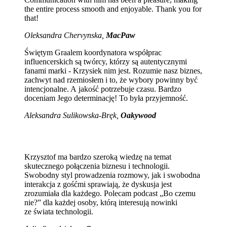
the entire process smooth and enjoyable. Thank you for
that!
Oleksandra Chervynska,
MacPaw
Świętym Graalem koordynatora współprac
influencerskich są twórcy, którzy są autentycznymi
fanami marki - Krzysiek nim jest. Rozumie nasz biznes,
zachwyt nad rzemiosłem i to, że wybory powinny być
intencjonalne. A jakość potrzebuje czasu. Bardzo
doceniam Jego determinację! To była przyjemność.
Aleksandra Sulikowska-Bręk,
Oakywood
Krzysztof ma bardzo szeroką wiedzę na temat
skutecznego połączenia biznesu i technologii.
Swobodny styl prowadzenia rozmowy, jak i swobodna
interakcja z gośćmi sprawiają, że dyskusja jest
zrozumiała dla każdego. Polecam podcast „Bo czemu
nie?” dla każdej osoby, którą interesują nowinki
ze świata technologii.