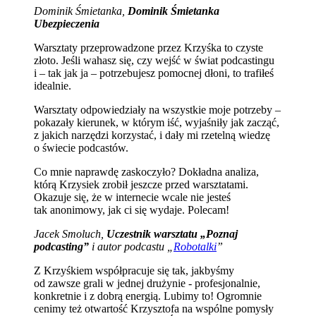
Dominik Śmietanka,
Dominik Śmietanka
Ubezpieczenia
Warsztaty przeprowadzone przez Krzyśka to czyste
złoto. Jeśli wahasz się, czy wejść w świat podcastingu
i – tak jak ja – potrzebujesz pomocnej dłoni, to trafiłeś
idealnie.
Warsztaty odpowiedziały na wszystkie moje potrzeby –
pokazały kierunek, w którym iść, wyjaśniły jak zacząć,
z jakich narzędzi korzystać, i dały mi rzetelną wiedzę
o świecie podcastów.
Co mnie naprawdę zaskoczyło? Dokładna analiza,
którą Krzysiek zrobił jeszcze przed warsztatami.
Okazuje się, że w internecie wcale nie jesteś
tak anonimowy, jak ci się wydaje. Polecam!
Jacek Smoluch,
Uczestnik warsztatu „Poznaj
podcasting”
i autor podcastu „
Robotalki
”
Z Krzyśkiem współpracuje się tak, jakbyśmy
od zawsze grali w jednej drużynie - profesjonalnie,
konkretnie i z dobrą energią. Lubimy to! Ogromnie
cenimy też otwartość Krzysztofa na wspólne pomysły