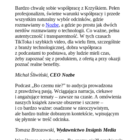
Bardzo chwalę sobie współpracę z Krzyśkiem. Pełen
profesjonalizm, świetne warunki współpracy i przede
wszystkim naturalny wybór odcinków, gdzie
rozmawiamy o
Nozbe
, a gdzie po prostu jak dwóch
nerdów rozmawiamy o technologii. Co ważne, pełna
autentyczność i transparentność. W tych czasach
TikToka i szybkich video, dla wielu firm, szczególnie
z branży technologicznej, dobra współpraca
z podcastami to podstawa, aby ludzie mieli czas,
żeby zapoznać się z produktem, z ofertą a przy okazji
poznać realne benefity.
Michał Śliwiński,
CEO Nozbe
Podcast „Bo czemu nie?” to audycja prowadzona
z prawdziwą pasją. Wciągająca narracja, ciekawe
i angażujące tematy – zawsze na czasie. A omówienia
naszych książek zawsze obszerne i szczere –
i co bardzo ważne: osadzone w nieoczywistym,
ale bardzo trafnie dobranym kontekście, wpisującym
się płynnie w treść odcinka.
Tomasz Brzozowski,
Wydawnictwo Insignis Media