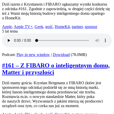
Dziś razem z Krystianem i FIBARO ogłaszamy wyniki konkursu
z odcinka #161. Zgodnie z zapowiedzią, w drugiej części dzielę się
też z Wami moją historią budowy inteligentnego domu opartego
o HomeKit.
Apple
,
Apple TV+
,
Geek
,
gość
,
HomeKit
,
partner
,
sponsor
5 lat temu
Podcast:
Play in new window
|
Download
(78.0MB)
#161 – Z FIBARO o inteligentnym domu,
Matter i przyszłości
Dziś mamy gościa. Krystian Bergmann z FIBARO (które jest
sponsorem tego odcinka) podzielił się ze mną historią marki,
której fanom inteligentnego domu przedstawiać nie trzeba.
Rozmawia m.in. o nowym standardzie Matter, który puka
do naszych drzwi. Wyzwaniach z jakimi mierzą się producenci
urządzeń oraz tym, co czeka nas już za moment.