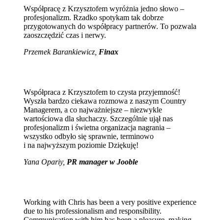
Współpracę z Krzysztofem wyróżnia jedno słowo –
profesjonalizm. Rzadko spotykam tak dobrze
przygotowanych do współpracy partnerów. To pozwala
zaoszczędzić czas i nerwy.
Przemek Barankiewicz,
Finax
Współpraca z Krzysztofem to czysta przyjemność!
Wyszła bardzo ciekawa rozmowa z naszym Country
Managerem, a co najważniejsze – niezwykle
wartościowa dla słuchaczy. Szczególnie ujął nas
profesjonalizm i świetna organizacja nagrania –
wszystko odbyło się sprawnie, terminowo
i na najwyższym poziomie Dziękuję!
Yana Opariy,
PR manager w Jooble
Working with Chris has been a very positive experience
due to his professionalism and responsibility.
Communication with him has been a pleasure, making