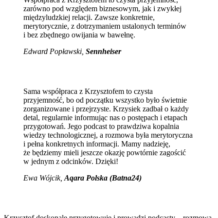
zarówno pod względem biznesowym, jak i zwykłej
międzyludzkiej relacji. Zawsze konkretnie,
merytorycznie, z dotrzymaniem ustalonych terminów
i bez zbędnego owijania w bawełnę.
Edward Popławski,
Sennheiser
Sama współpraca z Krzysztofem to czysta
przyjemność, bo od początku wszystko było świetnie
zorganizowane i przejrzyste. Krzysiek zadbał o każdy
detal, regularnie informując nas o postępach i etapach
przygotowań. Jego podcast to prawdziwa kopalnia
wiedzy technologicznej, a rozmowa była merytoryczna
i pełna konkretnych informacji. Mamy nadzieję,
że będziemy mieli jeszcze okazję powtórnie zagościć
w jednym z odcinków. Dzięki!
Ewa Wójcik
,
Aqara Polska (Batna24)
Krzysztof doskonale przygotowuje i prowadzi podcasty – rozmowa