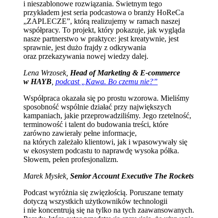
i nieszablonowe rozwiązania. Świetnym tego
przykładem jest seria podcastowa o branży HoReCa
„ZAPLECZE”, którą realizujemy w ramach naszej
współpracy. To projekt, który pokazuje, jak wygląda
nasze partnerstwo w praktyce: jest kreatywnie, jest
sprawnie, jest dużo frajdy z odkrywania
oraz przekazywania nowej wiedzy dalej.
Lena Wrzosek,
Head of Marketing & E-commerce
w HAYB
,
podcast „Kawa. Bo czemu nie?”
Współpraca okazała się po prostu wzorowa. Mieliśmy
sposobność wspólnie działać przy największych
kampaniach, jakie przeprowadziliśmy. Jego rzetelność,
terminowość i talent do budowania treści, które
zarówno zawierały pełne informacje,
na których zależało klientowi, jak i wpasowywały się
w ekosystem podcastu to naprawdę wysoka półka.
Słowem, pełen profesjonalizm.
Marek Mysłek,
Senior Account Executive The Rockets
Podcast wyróżnia się zwięzłością. Poruszane tematy
dotyczą wszystkich użytkowników technologii
i nie koncentrują się na tylko na tych zaawansowanych.