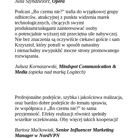
Julia Szyndzielorz,
Opera
Podcast „Bo czemu nie?” trafia do wyjątkowej grupy
odbiorców, atrakcyjnej z punktu widzenia marek
technologicznych, chcących swymi
produktami/usługami zainteresować osoby
o potencjalnie wyższej niż przeciętna sile nabywczej.
Nie bez znaczenia są oczywiście ciekawi goście i sam
Krzysztof, który potrafi w sposób naturalny
i nienachalny uwypuklić mocne strony promowanego
rozwiązania.
Juliusz Kornaszewski,
Mindspot Communication &
Media
(opieka nad marką Logitech)
Profesjonalne podejście, szybka i jakościowa realizacja,
oraz bardzo dobre podejście do tematu sprawia,
że współpraca z „Bo czemu nie?” to sama
przyjemność. Efekty realizacji również spełniły
wszelkie oczekiwania. Oby więcej takich kooperacji!
Bartosz Maćkowiak,
Senior Influencer Marketing
Manager w NordVPN