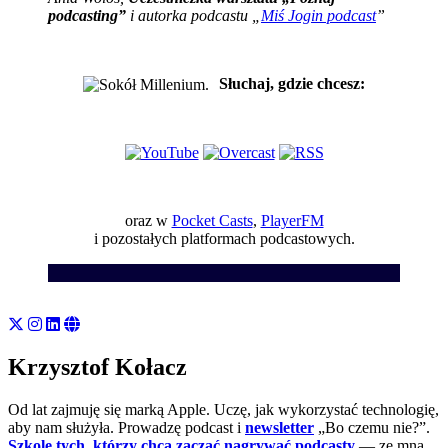
podcasting”
i autorka podcastu „
Miś Jogin podcast
”
Słuchaj, gdzie chcesz:
oraz w
Pocket Casts
,
PlayerFM
i pozostałych platformach podcastowych.
Krzysztof Kołacz
Od lat zajmuję się marką Apple. Uczę, jak wykorzystać technologię,
aby nam służyła. Prowadzę podcast i
newsletter
„Bo czemu nie?”.
Szkolę tych, którzy chcą zacząć nagrywać podcasty
— ze mną