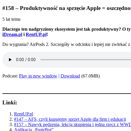
#158 – Produktywność na sprzęcie Apple = oszczędno
5 lat temu
Dlaczego ten nadgryziony ekosystem jest tak produktywny? O ty
iDream.pl
i
RentUP.pl
!
Do wygrania? AirPods 2. Szczegóły w odcinku i lepiej nie zwlekać z
Podcast:
Play in new window
|
Download
(67.0MB)
Linki:
RentUP.pl
#147 – AFS, czyli kupujemy sprzęt Apple dla firm i edukacji
#157 – Nawyk pędzenia, lekcja skupienia i jedna rzecz z WW
Aplikacja „PasteBot”