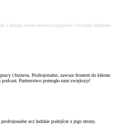
ch, z którego zawsze możesz zrezygnować. Szczegóły znajdziesz
.
racy i biznesu. Profesjonalne, zawsze frontem do klienta
 ten podcast. Partnerstwo pomogło nam zwiększyć
ofesjonalne acz ludzkie podejście z jego strony.