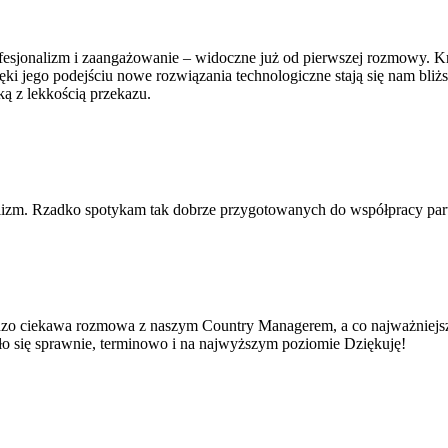
jonalizm i zaangażowanie – widoczne już od pierwszej rozmowy. Krzys
ki jego podejściu nowe rozwiązania technologiczne stają się nam bliżs
ką z lekkością przekazu.
lizm. Rzadko spotykam tak dobrze przygotowanych do współpracy part
dzo ciekawa rozmowa z naszym Country Managerem, a co najważniejsze 
yło się sprawnie, terminowo i na najwyższym poziomie Dziękuję!