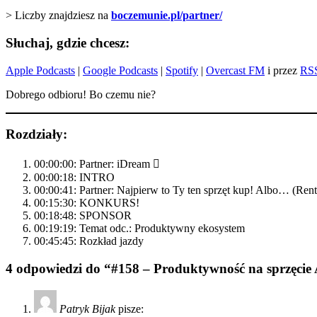
> Liczby znajdziesz na
boczemunie.pl/partner/
Słuchaj, gdzie chcesz:
Apple Podcasts
|
Google Podcasts
|
Spotify
|
Overcast FM
i przez
RS
Dobrego odbioru! Bo czemu nie?
Rozdziały:
00:00:00: Partner: iDream 
00:00:18: INTRO
00:00:41: Partner: Najpierw to Ty ten sprzęt kup! Albo… (Ren
00:15:30: KONKURS!
00:18:48: SPONSOR
00:19:19: Temat odc.: Produktywny ekosystem
00:45:45: Rozkład jazdy
4 odpowiedzi do “#158 – Produktywność na sprzęcie 
Patryk Bijak
pisze: