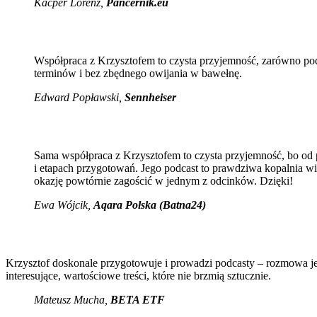
Kacper Lorenz,
Pancernik.eu
Współpraca z Krzysztofem to czysta przyjemność, zarówno pod
terminów i bez zbędnego owijania w bawełnę.
Edward Popławski,
Sennheiser
Sama współpraca z Krzysztofem to czysta przyjemność, bo od po
i etapach przygotowań. Jego podcast to prawdziwa kopalnia wi
okazję powtórnie zagościć w jednym z odcinków. Dzięki!
Ewa Wójcik
,
Aqara Polska (Batna24)
Krzysztof doskonale przygotowuje i prowadzi podcasty – rozmowa jes
interesujące, wartościowe treści, które nie brzmią sztucznie.
Mateusz Mucha
,
BETA ETF