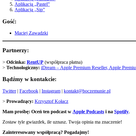
Aplikacja „Pastel”
Aplikacja „Sip”
Gość:
Maciej Zawadzki
Partnerzy:
>
Odcinka:
RentUP
(współpraca płatna)
>
Technologiczny:
iDream –
Apple Premium Reseller, Apple Premiu
Bądźmy w kontakcie:
Twitter
|
Facebook
|
Instagram
|
kontakt@boczemunie.pl
>
Prowadzący:
Krzysztof Kołacz
Mam prośbę: Oceń ten podcast w
Apple Podcasts
i na
Spotify
.
Zostaw tyle gwiazdek, ile uznasz. Twoja opinia ma znaczenie!
Zainteresowany współpracą? Pogadajmy!