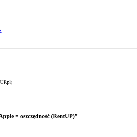
S
tUP.pl)
Apple = oszczędność (RentUP)”