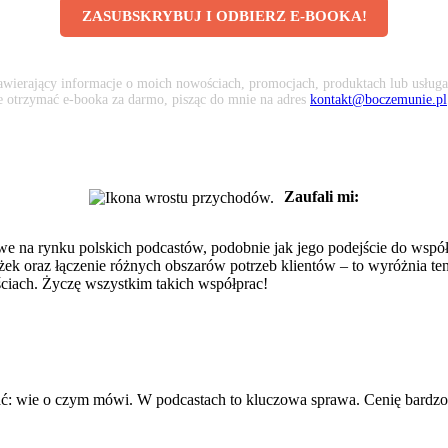
ZASUBSKRYBUJ I ODBIERZ E-BOOKA!
awierający informacje o moich nowościach, promocjach, produktach lub usługa
że otrzymać e-booka za darmo, pisząc do mnie na adres
kontakt@boczemunie.pl
Zaufali mi:
we na rynku polskich podcastów, podobnie jak jego podejście do współp
ścieżek oraz łączenie różnych obszarów potrzeb klientów – to wyróżnia
ciach. Życzę wszystkim takich współprac!
ać: wie o czym mówi. W podcastach to kluczowa sprawa. Cenię bardzo pr