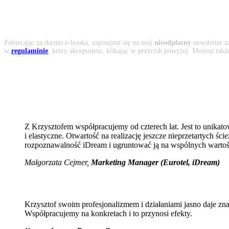
Pobierając za darmo e-booka, zapisujesz się na mój
nieodpłatny
newsletter z
w
regulaminie
, który akceptujesz, klikając w przycisk powyżej. Możesz tak
Z Krzysztofem współpracujemy od czterech lat. Jest to unikato
i elastyczne. Otwartość na realizację jeszcze nieprzetartych 
rozpoznawalność iDream i ugruntować ją na wspólnych wartoś
Małgorzata Cejmer,
Marketing Manager (Eurotel, iDream)
Krzysztof swoim profesjonalizmem i działaniami jasno daje zn
Współpracujemy na konkretach i to przynosi efekty.