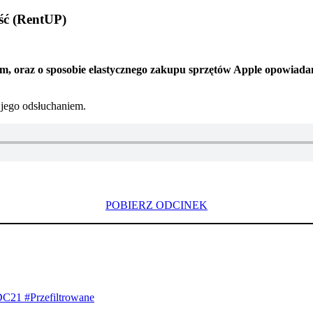
ść (RentUP)
m, oraz o sposobie elastycznego
zakupu
sprzętów Apple opowiadam
 jego odsłuchaniem.
POBIERZ ODCINEK
DC21 #Przefiltrowane