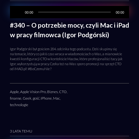
00:00
00:00
#340 – O potrzebie mocy, czyli Mac i iPad
w pracy filmowca (Igor Podgórski)
Igor Podgórski był gościem 204. odcinka tego podcastu. Dziś skupimy się
na temacie, który co jakiś czas wraca w wiadomościach o Was, a mianowicie
kwestii konfiguracji CTO w kontekście Maców, które profesjonaliści tacy jak
Igor, wykorzystują w pracy. Czeka też na Was sporo promocji na sprzęt CTO
od iMAD.pl! #BoCzemuNie ?
Apple
,
Apple Vision Pro
,
Biznes
,
CTO
,
finanse
,
Geek
,
gość
,
iPhone
,
Mac
,
technologie
3 LATA TEMU