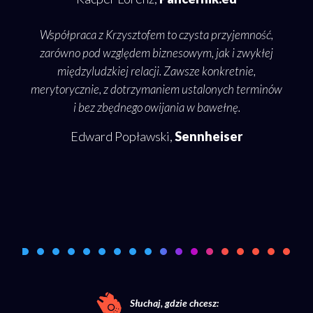
Współpraca z Krzysztofem to czysta przyjemność,
słow
zarówno pod względem biznesowym, jak i zwykłej
o
międzyludzkiej relacji. Zawsze konkretnie,
o te
merytorycznie, z dotrzymaniem ustalonych terminów
i bez zbędnego owijania w bawełnę.
pode
Edward Popławski,
Sennheiser
rozm
Słuchaj, gdzie chcesz: