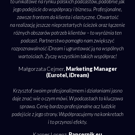
zęść
to unikatowe na rynku polskich podcastów, podobnie jak
bo 
jego podejście do współpracy i biznesu. Profesjonalne,
i p
, jak
zawsze frontem do klienta i elastyczne. Otwartość
info
as
na realizację jeszcze nieprzetartych ścieżek oraz łączenie
pod
go
różnych obszarów potrzeb klientów – to wyróżnia ten
a
obię
podcast. Partnerstwo pomogło nam zwiększyć
in
ka.
rozpoznawalność iDream i ugruntować ją na wspólnych
oka
etny,
wartościach. Życzę wszystkim takich współprac!
sze
Małgorzata Cejmer,
Marketing Manager
ia
(Eurotel, iDream)
Krzy
ją
ro
Krzysztof swoim profesjonalizmem i działaniami jasno
daje znać: wie o czym mówi. W podcastach to kluczowa
i 
sprawa. Cenię bardzo profesjonalne acz ludzkie
naj
n
podejście z jego strony. Współpracujemy na konkretach
i to przynosi efekty.
Kacper Lorenz,
Pancernik.eu