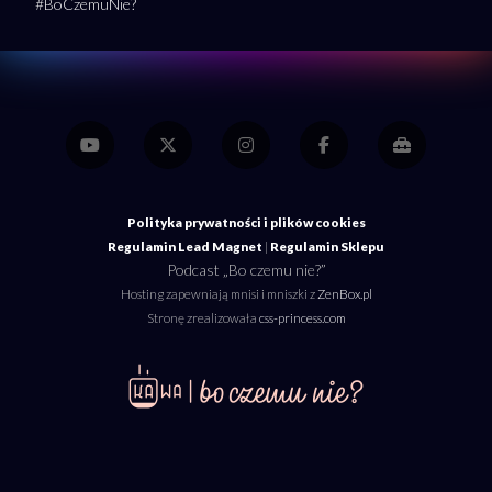
#BoCzemuNie?
Polityka prywatności i plików cookies
Regulamin Lead Magnet
|
Regulamin Sklepu
Podcast „Bo czemu nie?”
Hosting zapewniają mnisi i mniszki z
ZenBox.pl
Stronę zrealizowała
css-princess.com