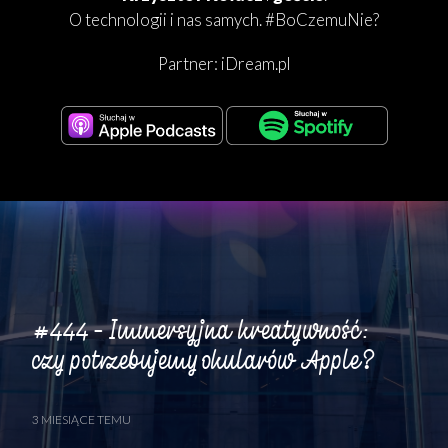
O technologii i nas samych. #BoCzemuNie?
Partner:
iDream.pl
#444 – Immersyjna kreatywność:
czy potrzebujemy okularów Apple?
3 MIESIĄCE TEMU