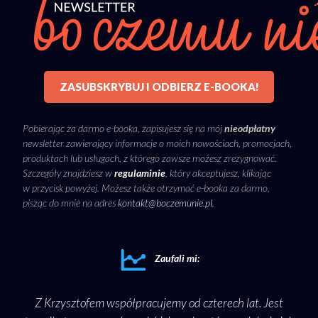
ZASUBSKRYBUJ I ODBIERZ E-BOOKA!
Pobierając za darmo e-booka, zapisujesz się na mój
nieodpłatny
newsletter zawierający informacje o moich nowościach, promocjach,
produktach lub usługach, z którego zawsze możesz zrezygnować.
Szczegóły znajdziesz w
regulaminie
, który akceptujesz, klikając
w przycisk powyżej. Możesz także otrzymać e-booka za darmo,
pisząc do mnie na adres
kontakt@boczemunie.pl
.
Zaufali mi:
ako
Z Krzysztofem współpracujemy od czterech lat. Jest
Sam