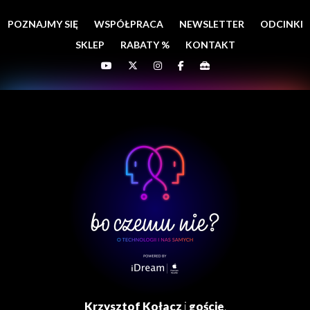
POZNAJMY SIĘ
WSPÓŁPRACA
NEWSLETTER
ODCINKI
SKLEP
RABATY %
KONTAKT
Krzysztof Kołacz
i
goście
.