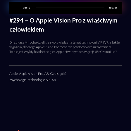
00:00
00:00
#294 – O Apple Vision Pro z właściwym
człowiekiem
Dr Łukasz Mirocha dzieli się swoją wiedzą na temat technologii AR i VR, a także
wyjaśnia, dlaczego Apple Vision Pro może być przełomowym urządzeniem.
To nie jest zwykły headset do gier. Apple stworzyło coś więcej! #BoCzemuNie ?
Apple
,
Apple Vision Pro
,
AR
,
Geek
,
gość
,
psychologia
,
technologie
,
VR
,
XR