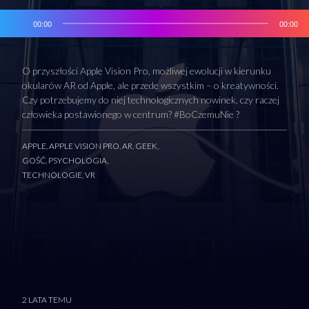
00:00
00:00
O przyszłości Apple Vision Pro, możliwej ewolucji w kierunku
okularów AR od Apple, ale przede wszystkim – o kreatywności.
Czy potrzebujemy do niej technologicznych nowinek, czy raczej
człowieka postawionego w centrum? #BoCzemuNie ?
APPLE
,
APPLE VISION PRO
,
AR
,
GEEK
,
GOŚĆ
,
PSYCHOLOGIA
,
TECHNOLOGIE
,
VR
2 LATA TEMU