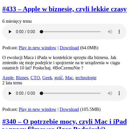
#433 – Apple w biznesie, czyli lekkie czasy
6 miesięcy temu
Podcast:
Play in new window
|
Download
(64.0MB)
O ewolucji Maca i iPada w kontekście sprzętu dla biznesu. Jak
zmieniło się moje podejście i spojrzenie na te urządzenia w ciągu
ostatnich 10 lat? Posłuchaj. #BoCzemuNie ?
Apple
,
Biznes
,
CTO
,
Geek
,
gość
,
Mac
,
technologie
2 lata temu
Podcast:
Play in new window
|
Download
(105.5MB)
#340 – O potrzebie mocy, czyli Mac i iPad