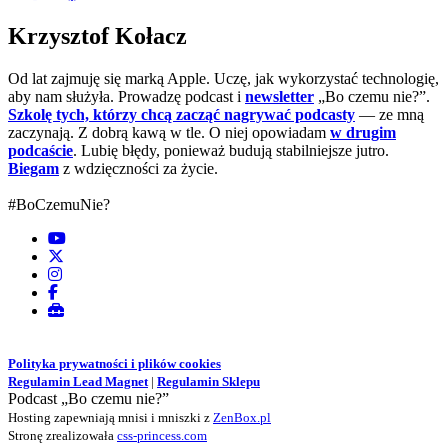
Krzysztof Kołacz
Od lat zajmuję się marką Apple. Uczę, jak wykorzystać technologię,
aby nam służyła. Prowadzę podcast i
newsletter
„Bo czemu nie?”.
Szkolę tych, którzy chcą zacząć nagrywać podcasty
— ze mną
zaczynają. Z dobrą kawą w tle. O niej opowiadam
w drugim
podcaście
. Lubię błędy, ponieważ budują stabilniejsze jutro.
Biegam
z wdzięczności za życie.
#BoCzemuNie?
Polityka prywatności i plików cookies
Regulamin Lead Magnet
|
Regulamin Sklepu
Podcast „Bo czemu nie?”
Hosting zapewniają mnisi i mniszki z
ZenBox.pl
Stronę zrealizowała
css-princess.com