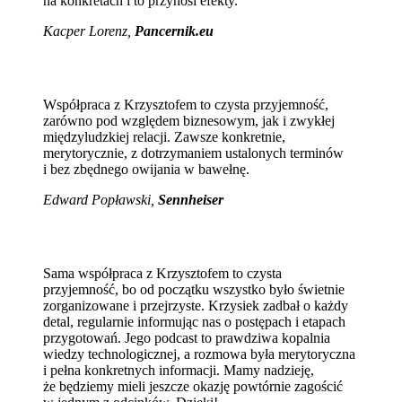
na konkretach i to przynosi efekty.
Kacper Lorenz,
Pancernik.eu
Współpraca z Krzysztofem to czysta przyjemność,
zarówno pod względem biznesowym, jak i zwykłej
międzyludzkiej relacji. Zawsze konkretnie,
merytorycznie, z dotrzymaniem ustalonych terminów
i bez zbędnego owijania w bawełnę.
Edward Popławski,
Sennheiser
Sama współpraca z Krzysztofem to czysta
przyjemność, bo od początku wszystko było świetnie
zorganizowane i przejrzyste. Krzysiek zadbał o każdy
detal, regularnie informując nas o postępach i etapach
przygotowań. Jego podcast to prawdziwa kopalnia
wiedzy technologicznej, a rozmowa była merytoryczna
i pełna konkretnych informacji. Mamy nadzieję,
że będziemy mieli jeszcze okazję powtórnie zagościć