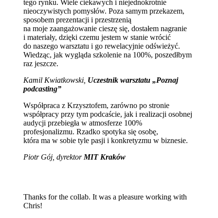
tego rynku. Wiele ciekawych i niejednokrotnie
nieoczywistych pomysłów. Poza samym przekazem,
sposobem prezentacji i przestrzenią
na moje zaangażowanie cieszę się, dostałem nagranie
i materiały, dzięki czemu jestem w stanie wrócić
do naszego warsztatu i go rewelacyjnie odświeżyć.
Wiedząc, jak wygląda szkolenie na 100%, poszedłbym
raz jeszcze.
Kamil Kwiatkowski,
Uczestnik warsztatu „Poznaj
podcasting”
Współpraca z Krzysztofem, zarówno po stronie
współpracy przy tym podcaście, jak i realizacji osobnej
audycji przebiegła w atmosferze 100%
profesjonalizmu. Rzadko spotyka się osobę,
która ma w sobie tyle pasji i konkretyzmu w biznesie.
Piotr Gój, dyrektor
MIT Kraków
Thanks for the collab. It was a pleasure working with
Chris!