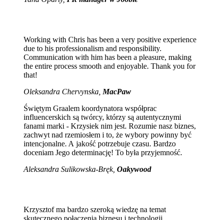
Working with Chris has been a very positive experience
due to his professionalism and responsibility.
Communication with him has been a pleasure, making
the entire process smooth and enjoyable. Thank you for
that!
Oleksandra Chervynska,
MacPaw
Świętym Graalem koordynatora współprac
influencerskich są twórcy, którzy są autentycznymi
fanami marki - Krzysiek nim jest. Rozumie nasz biznes,
zachwyt nad rzemiosłem i to, że wybory powinny być
intencjonalne. A jakość potrzebuje czasu. Bardzo
doceniam Jego determinację! To była przyjemność.
Aleksandra Sulikowska-Bręk,
Oakywood
Krzysztof ma bardzo szeroką wiedzę na temat
skutecznego połączenia biznesu i technologii.