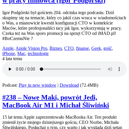
w pracy filmowca (Igor Podgórski)
Igor Podgórski był gościem 204. odcinka tego podcastu. Dziś
skupimy się na temacie, który co jakiś czas wraca w wiadomościach
o Was, a mianowicie kwestii konfiguracji CTO w kontekście
Maców, które profesjonaliści tacy jak Igor, wykorzystują w pracy.
Czeka też na Was sporo promocji na sprzęt CTO od iMAD.pl!
#BoCzemuNie ?
Apple
,
Apple Vision Pro
,
Biznes
,
CTO
,
finanse
,
Geek
,
gość
,
iPhone
,
Mac
,
technologie
4 lata temu
Podcast:
Play in new window
|
Download
(72.4MB)
#238 – Nowe Maki, powrót Jedi,
MacBook Air M1 i Michał Śliwiński
15 lat temu Apple zaprezentowało MacBooka Air. Ten produkt
zmienił życie mojego dzisiejszego gościa, CEO Nozbe, Michała
Śliwińskiego. Posłuchaj o tym, czy warto i jak wygląda dziś setup