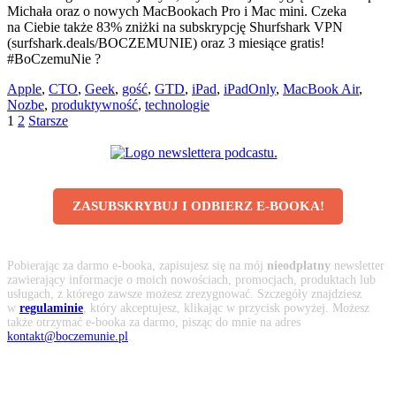
Michała oraz o nowych MacBookach Pro i Mac mini. Czeka
na Ciebie także 83% zniżki na subskrypcję Shurfshark VPN
(surfshark.deals/BOCZEMUNIE) oraz 3 miesiące gratis!
#BoCzemuNie ?
Apple
,
CTO
,
Geek
,
gość
,
GTD
,
iPad
,
iPadOnly
,
MacBook Air
,
Nozbe
,
produktywność
,
technologie
1
2
Starsze
ZASUBSKRYBUJ I ODBIERZ E-BOOKA!
Pobierając za darmo e-booka, zapisujesz się na mój
nieodpłatny
newsletter
zawierający informacje o moich nowościach, promocjach, produktach lub
usługach, z którego zawsze możesz zrezygnować. Szczegóły znajdziesz
w
regulaminie
, który akceptujesz, klikając w przycisk powyżej. Możesz
także otrzymać e-booka za darmo, pisząc do mnie na adres
kontakt@boczemunie.pl
.