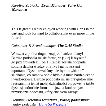
Karolina Zabłocka,
Event Manager
,
Volvo Car
Warszawa
This is great! I really enjoyed working with Chris in the
past and look forward to collaborating even more in the
future!
Cofounder & Brand manager,
The Grid Studio
Warsztat z podcastingu uznaję za bardzo udany!
Bardzo podobała mi się forma, w jakiej Krzysztof
go przeprowadza: 1 on 1. Całość została podparta
solidną dawką wiedzy o rynku i najnowszymi
raportami. Dyskutowaliśmy, nie było to „bierne”
słuchanie, co samo w sobie było dla mnie bardzo cenne
i wartościowe. Bardzo podobało mi się przygotowanie
i research na temat mojej działalności blogowej, a także
dyskusja odnośnie formatu – już na konkretnym
przykładzie podcastu, który chciałem zacząć.
Dominik,
Uczestnik warsztatu „Poznaj podcasting”
i autor podcastu „
Dane Są Wszędzie
”