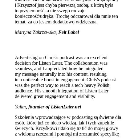
i Krzysztof jest chyba pierwszą osobą, z którą była
to przyjemność, a nie swego rodzaju
konieczność/udręka. Trochę odczarował dla mnie ten
temat, za co jestem dodatkowo wdzięczna.
Martyna Zakrzewska,
Felt Label
Advertising on Chris's podcast was an excellent
decision for Listen Later. The collaboration was
seamless, and I appreciated how he integrated
my message naturally into his content, resulting
in a noticeable boost in engagement. Chris's podcast
was the perfect way to reach a tech-heavy Polish
audience. His smooth integration of Listen Later
delivered great engagement and visibility.
Yalim,
founder of ListenLater.net
Szkolenia wprowadzające w podcasting są świetne dla
osób, które już co nieco wiedzą, jak i tych zupełnie
świeżych. Krzyśkowi udało się trafić do mojej głowy
z wieloma rzeczami i pomógł mi zrozumieć specyfikę