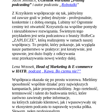
Jacek Smoluch,
Uczestnik warsztatu „Poznaj
podcasting”
i autor podcastu „
Robotalki
”
Z Krzyśkiem współpracuje się tak, jakbyśmy
od zawsze grali w jednej drużynie - profesjonalnie,
konkretnie i z dobrą energią. Lubimy to! Ogromnie
cenimy też otwartość Krzysztofa na wspólne pomysły
i nieszablonowe rozwiązania. Świetnym tego
przykładem jest seria podcastowa o branży HoReCa
„ZAPLECZE”, którą realizujemy w ramach naszej
współpracy. To projekt, który pokazuje, jak wygląda
nasze partnerstwo w praktyce: jest kreatywnie, jest
sprawnie, jest dużo frajdy z odkrywania
oraz przekazywania nowej wiedzy dalej.
Lena Wrzosek,
Head of Marketing & E-commerce
w HAYB
,
podcast „Kawa. Bo czemu nie?”
Współpraca okazała się po prostu wzorowa. Mieliśmy
sposobność wspólnie działać przy największych
kampaniach, jakie przeprowadziliśmy. Jego rzetelność,
terminowość i talent do budowania treści, które
zarówno zawierały pełne informacje,
na których zależało klientowi, jak i wpasowywały się
w ekosystem podcastu to naprawdę wysoka półka.
Słowem, pełen profesjonalizm.