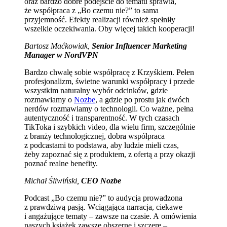
oraz bardzo dobre podejście do tematu sprawia,
że współpraca z „Bo czemu nie?” to sama
przyjemność. Efekty realizacji również spełniły
wszelkie oczekiwania. Oby więcej takich kooperacji!
Bartosz Maćkowiak,
Senior Influencer Marketing
Manager w NordVPN
Bardzo chwalę sobie współpracę z Krzyśkiem. Pełen
profesjonalizm, świetne warunki współpracy i przede
wszystkim naturalny wybór odcinków, gdzie
rozmawiamy o
Nozbe
, a gdzie po prostu jak dwóch
nerdów rozmawiamy o technologii. Co ważne, pełna
autentyczność i transparentność. W tych czasach
TikToka i szybkich video, dla wielu firm, szczególnie
z branży technologicznej, dobra współpraca
z podcastami to podstawa, aby ludzie mieli czas,
żeby zapoznać się z produktem, z ofertą a przy okazji
poznać realne benefity.
Michał Śliwiński,
CEO Nozbe
Podcast „Bo czemu nie?” to audycja prowadzona
z prawdziwą pasją. Wciągająca narracja, ciekawe
i angażujące tematy – zawsze na czasie. A omówienia
naszych książek zawsze obszerne i szczere –