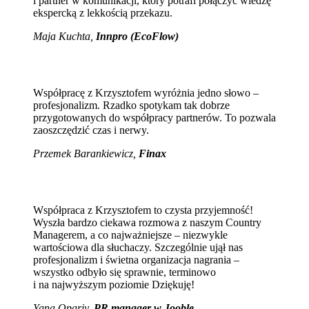
i partner w komunikacji, który potrafi połączyć wiedzę
ekspercką z lekkością przekazu.
Maja Kuchta
,
Innpro (EcoFlow)
Współpracę z Krzysztofem wyróżnia jedno słowo –
profesjonalizm. Rzadko spotykam tak dobrze
przygotowanych do współpracy partnerów. To pozwala
zaoszczędzić czas i nerwy.
Przemek Barankiewicz,
Finax
Współpraca z Krzysztofem to czysta przyjemność!
Wyszła bardzo ciekawa rozmowa z naszym Country
Managerem, a co najważniejsze – niezwykle
wartościowa dla słuchaczy. Szczególnie ujął nas
profesjonalizm i świetna organizacja nagrania –
wszystko odbyło się sprawnie, terminowo
i na najwyższym poziomie Dziękuję!
Yana Opariy,
PR manager w Jooble