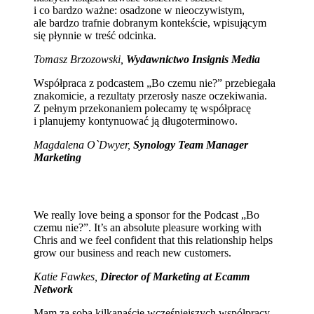
i co bardzo ważne: osadzone w nieoczywistym,
ale bardzo trafnie dobranym kontekście, wpisującym
się płynnie w treść odcinka.
Tomasz Brzozowski,
Wydawnictwo Insignis Media
Współpraca z podcastem „Bo czemu nie?” przebiegała
znakomicie, a rezultaty przerosły nasze oczekiwania.
Z pełnym przekonaniem polecamy tę współpracę
i planujemy kontynuować ją długoterminowo.
Magdalena O`Dwyer,
Synology Team Manager
Marketing
We really love being a sponsor for the Podcast „Bo
czemu nie?”. It’s an absolute pleasure working with
Chris and we feel confident that this relationship helps
grow our business and reach new customers.
Katie Fawkes,
Director of Marketing at Ecamm
Network
Mam za sobą kilkanaście wcześniejszych współpracy