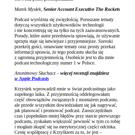
Marek Mysłek,
Senior Account Executive The Rockets
Podcast wyróżnia się zwięzłością. Poruszane tematy
dotyczą wszystkich użytkowników technologii
i nie koncentrują się na tylko na tych zaawansowanych.
Porady, które autor przedstawia sprawiają, że używanie
sprzętu staje się łatwiejsze i przyjemniejsze. Szeroki
przekrój gości, omawiane tematy oraz prosty przekaz
informacji sprawia, że tego podcastu słucha się
z ogromną przyjemnością. Osobiście jest to dla mnie
podcast technologiczny numer 1 w Polsce.
Anonimowy Słuchacz –
więcej recenzji znajdziesz
w Apple Podcasts
Krzysiek wprowadził mnie w świat podcastingu jako
zupełnego laika. Z przyjemnością oddelegowałam
część obowiązków związanych z montażem podcastu,
ale przede wszystkim dowiedziałam się jak nagrywać,
jak planować i promować podcast. Zaoszczędziłam
czas i popełniłam mniej błędów przy starcie pierwszego
podcastu, zyskałam większość pewność w tym co robię
i mogłam skupić się na merytorycznej części odcinka.
Cenię współpracę z Krzyśkiem za to, że jest –