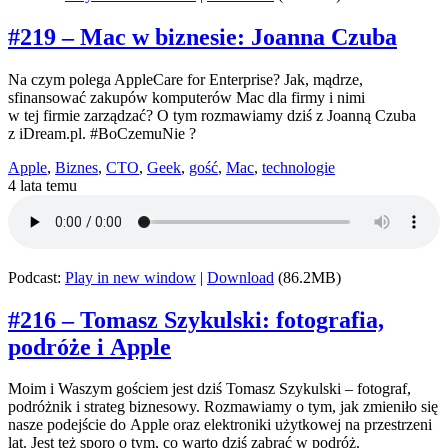
#219 – Mac w biznesie: Joanna Czuba
Na czym polega AppleCare for Enterprise? Jak, mądrze,
sfinansować zakupów komputerów Mac dla firmy i nimi
w tej firmie zarządzać? O tym rozmawiamy dziś z Joanną Czuba
z iDream.pl. #BoCzemuNie ?
Apple
,
Biznes
,
CTO
,
Geek
,
gość
,
Mac
,
technologie
4 lata temu
Podcast:
Play in new window
|
Download
(86.2MB)
#216 – Tomasz Szykulski: fotografia,
podróże i Apple
Moim i Waszym gościem jest dziś Tomasz Szykulski – fotograf,
podróżnik i strateg biznesowy. Rozmawiamy o tym, jak zmieniło się
nasze podejście do Apple oraz elektroniki użytkowej na przestrzeni
lat. Jest też sporo o tym, co warto dziś zabrać w podróż.