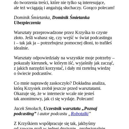
do tworzenia treści, które nie tylko są interesujące,
ale też wciągają i angażują słuchaczy. Gorąco polecam!
Dominik Śmietanka,
Dominik Śmietanka
Ubezpieczenia
Warsztaty przeprowadzone przez Krzyśka to czyste
złoto. Jeśli wahasz się, czy wejść w świat podcastingu
i – tak jak ja – potrzebujesz pomocnej dłoni, to trafiłeś
idealnie.
Warsztaty odpowiedziały na wszystkie moje potrzeby –
pokazały kierunek, w którym iść, wyjaśniły jak zacząć,
z jakich narzędzi korzystać, i dały mi rzetelną wiedzę
o świecie podcastów.
Co mnie naprawdę zaskoczyło? Dokładna analiza,
którą Krzysiek zrobił jeszcze przed warsztatami.
Okazuje się, że w internecie wcale nie jesteś
tak anonimowy, jak ci się wydaje. Polecam!
Jacek Smoluch,
Uczestnik warsztatu „Poznaj
podcasting”
i autor podcastu „
Robotalki
”
Z Krzyśkiem współpracuje się tak, jakbyśmy
od zawsze grali w jednej drużynie - profesjonalnie,