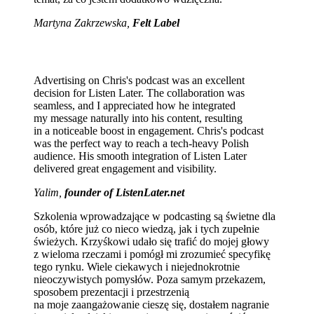
Martyna Zakrzewska,
Felt Label
Advertising on Chris's podcast was an excellent
decision for Listen Later. The collaboration was
seamless, and I appreciated how he integrated
my message naturally into his content, resulting
in a noticeable boost in engagement. Chris's podcast
was the perfect way to reach a tech-heavy Polish
audience. His smooth integration of Listen Later
delivered great engagement and visibility.
Yalim,
founder of ListenLater.net
Szkolenia wprowadzające w podcasting są świetne dla
osób, które już co nieco wiedzą, jak i tych zupełnie
świeżych. Krzyśkowi udało się trafić do mojej głowy
z wieloma rzeczami i pomógł mi zrozumieć specyfikę
tego rynku. Wiele ciekawych i niejednokrotnie
nieoczywistych pomysłów. Poza samym przekazem,
sposobem prezentacji i przestrzenią
na moje zaangażowanie cieszę się, dostałem nagranie