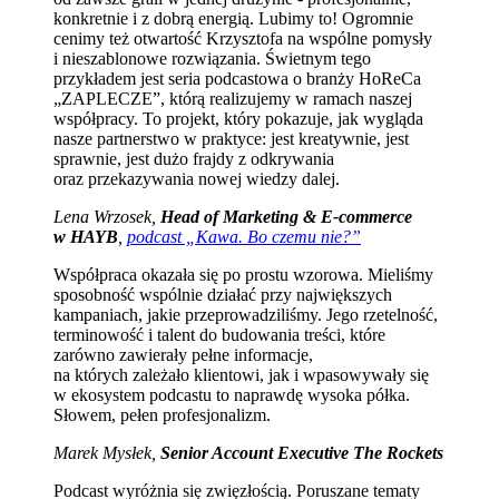
konkretnie i z dobrą energią. Lubimy to! Ogromnie
cenimy też otwartość Krzysztofa na wspólne pomysły
i nieszablonowe rozwiązania. Świetnym tego
przykładem jest seria podcastowa o branży HoReCa
„ZAPLECZE”, którą realizujemy w ramach naszej
współpracy. To projekt, który pokazuje, jak wygląda
nasze partnerstwo w praktyce: jest kreatywnie, jest
sprawnie, jest dużo frajdy z odkrywania
oraz przekazywania nowej wiedzy dalej.
Lena Wrzosek,
Head of Marketing & E-commerce
w HAYB
,
podcast „Kawa. Bo czemu nie?”
Współpraca okazała się po prostu wzorowa. Mieliśmy
sposobność wspólnie działać przy największych
kampaniach, jakie przeprowadziliśmy. Jego rzetelność,
terminowość i talent do budowania treści, które
zarówno zawierały pełne informacje,
na których zależało klientowi, jak i wpasowywały się
w ekosystem podcastu to naprawdę wysoka półka.
Słowem, pełen profesjonalizm.
Marek Mysłek,
Senior Account Executive The Rockets
Podcast wyróżnia się zwięzłością. Poruszane tematy