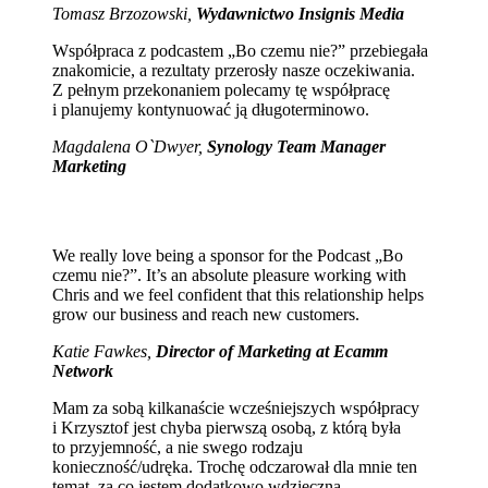
Tomasz Brzozowski,
Wydawnictwo Insignis Media
Współpraca z podcastem „Bo czemu nie?” przebiegała
znakomicie, a rezultaty przerosły nasze oczekiwania.
Z pełnym przekonaniem polecamy tę współpracę
i planujemy kontynuować ją długoterminowo.
Magdalena O`Dwyer,
Synology Team Manager
Marketing
We really love being a sponsor for the Podcast „Bo
czemu nie?”. It’s an absolute pleasure working with
Chris and we feel confident that this relationship helps
grow our business and reach new customers.
Katie Fawkes,
Director of Marketing at Ecamm
Network
Mam za sobą kilkanaście wcześniejszych współpracy
i Krzysztof jest chyba pierwszą osobą, z którą była
to przyjemność, a nie swego rodzaju
konieczność/udręka. Trochę odczarował dla mnie ten
temat, za co jestem dodatkowo wdzięczna.