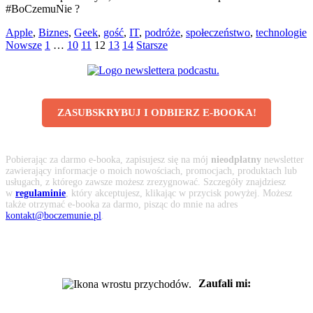
#BoCzemuNie ?
Apple
,
Biznes
,
Geek
,
gość
,
IT
,
podróże
,
społeczeństwo
,
technologie
Nowsze
1
…
10
11
12
13
14
Starsze
ZASUBSKRYBUJ I ODBIERZ E-BOOKA!
Pobierając za darmo e-booka, zapisujesz się na mój
nieodpłatny
newsletter
zawierający informacje o moich nowościach, promocjach, produktach lub
usługach, z którego zawsze możesz zrezygnować. Szczegóły znajdziesz
w
regulaminie
, który akceptujesz, klikając w przycisk powyżej. Możesz
także otrzymać e-booka za darmo, pisząc do mnie na adres
kontakt@boczemunie.pl
.
Zaufali mi: