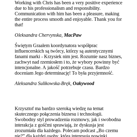
Working with Chris has been a very positive experience
due to his professionalism and responsibility.
Communication with him has been a pleasure, making
the entire process smooth and enjoyable. Thank you for
that!
Oleksandra Chervynska,
MacPaw
Świętym Graalem koordynatora współprac
influencerskich są twórcy, którzy są autentycznymi
fanami marki - Krzysiek nim jest. Rozumie nasz biznes,
zachwyt nad rzemiosłem i to, że wybory powinny być
intencjonalne. A jakość potrzebuje czasu. Bardzo
doceniam Jego determinację! To była przyjemność.
Aleksandra Sulikowska-Bręk,
Oakywood
Krzysztof ma bardzo szeroką wiedzę na temat
skutecznego połączenia biznesu i technologii.
Swobodny styl prowadzenia rozmowy, jak i swobodna
interakcja z gośćmi sprawiają, że dyskusja jest
zrozumiała dla każdego. Polecam podcast „Bo czemu
nie?” dla każdej osoby, którą interesują nowinki