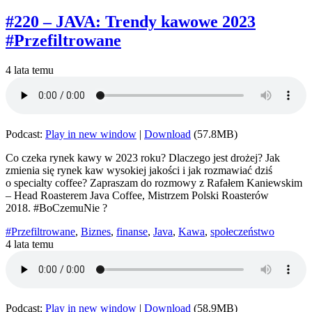
#220 – JAVA: Trendy kawowe 2023
#Przefiltrowane
4 lata temu
Podcast:
Play in new window
|
Download
(57.8MB)
Co czeka rynek kawy w 2023 roku? Dlaczego jest drożej? Jak
zmienia się rynek kaw wysokiej jakości i jak rozmawiać dziś
o specialty coffee? Zapraszam do rozmowy z Rafałem Kaniewskim
– Head Roasterem Java Coffee, Mistrzem Polski Roasterów
2018. #BoCzemuNie ?
#Przefiltrowane
,
Biznes
,
finanse
,
Java
,
Kawa
,
społeczeństwo
4 lata temu
Podcast:
Play in new window
|
Download
(58.9MB)