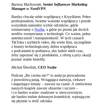
Bartosz Maćkowiak,
Senior Influencer Marketing
Manager w NordVPN
Bardzo chwalę sobie współpracę z Krzyśkiem. Pełen
profesjonalizm, świetne warunki współpracy i przede
wszystkim naturalny wybór odcinków, gdzie
rozmawiamy o
Nozbe
, a gdzie po prostu jak dwóch
nerdów rozmawiamy o technologii. Co ważne, pełna
autentyczność i transparentność. W tych czasach
TikToka i szybkich video, dla wielu firm, szczególnie
z branży technologicznej, dobra współpraca
z podcastami to podstawa, aby ludzie mieli czas,
żeby zapoznać się z produktem, z ofertą a przy okazji
poznać realne benefity.
Michał Śliwiński,
CEO Nozbe
Podcast „Bo czemu nie?” to audycja prowadzona
z prawdziwą pasją. Wciągająca narracja, ciekawe
i angażujące tematy – zawsze na czasie. A omówienia
naszych książek zawsze obszerne i szczere –
i co bardzo ważne: osadzone w nieoczywistym,
ale bardzo trafnie dobranym kontekście, wpisującym
się płynnie w treść odcinka.