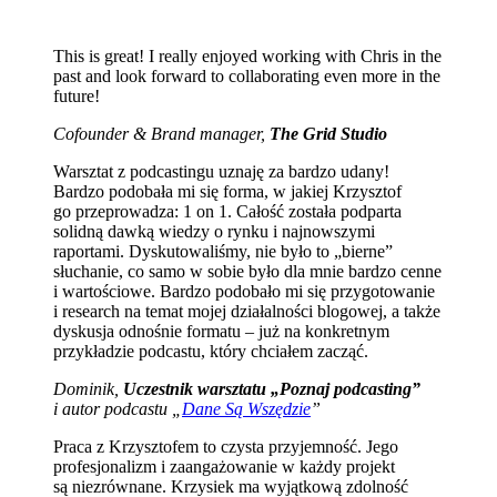
This is great! I really enjoyed working with Chris in the
past and look forward to collaborating even more in the
future!
Cofounder & Brand manager,
The Grid Studio
Warsztat z podcastingu uznaję za bardzo udany!
Bardzo podobała mi się forma, w jakiej Krzysztof
go przeprowadza: 1 on 1. Całość została podparta
solidną dawką wiedzy o rynku i najnowszymi
raportami. Dyskutowaliśmy, nie było to „bierne”
słuchanie, co samo w sobie było dla mnie bardzo cenne
i wartościowe. Bardzo podobało mi się przygotowanie
i research na temat mojej działalności blogowej, a także
dyskusja odnośnie formatu – już na konkretnym
przykładzie podcastu, który chciałem zacząć.
Dominik,
Uczestnik warsztatu „Poznaj podcasting”
i autor podcastu „
Dane Są Wszędzie
”
Praca z Krzysztofem to czysta przyjemność. Jego
profesjonalizm i zaangażowanie w każdy projekt
są niezrównane. Krzysiek ma wyjątkową zdolność