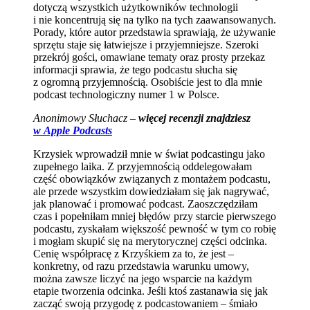
dotyczą wszystkich użytkowników technologii
i nie koncentrują się na tylko na tych zaawansowanych.
Porady, które autor przedstawia sprawiają, że używanie
sprzętu staje się łatwiejsze i przyjemniejsze. Szeroki
przekrój gości, omawiane tematy oraz prosty przekaz
informacji sprawia, że tego podcastu słucha się
z ogromną przyjemnością. Osobiście jest to dla mnie
podcast technologiczny numer 1 w Polsce.
Anonimowy Słuchacz –
więcej recenzji znajdziesz
w Apple Podcasts
Krzysiek wprowadził mnie w świat podcastingu jako
zupełnego laika. Z przyjemnością oddelegowałam
część obowiązków związanych z montażem podcastu,
ale przede wszystkim dowiedziałam się jak nagrywać,
jak planować i promować podcast. Zaoszczędziłam
czas i popełniłam mniej błędów przy starcie pierwszego
podcastu, zyskałam większość pewność w tym co robię
i mogłam skupić się na merytorycznej części odcinka.
Cenię współpracę z Krzyśkiem za to, że jest –
konkretny, od razu przedstawia warunku umowy,
można zawsze liczyć na jego wsparcie na każdym
etapie tworzenia odcinka. Jeśli ktoś zastanawia się jak
zacząć swoją przygodę z podcastowaniem – śmiało