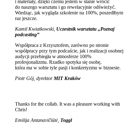
i materiały, dzięki czemu jestem w stanie wrócić
do naszego warsztatu i go rewelacyjnie odświeżyć.
Wiedząc, jak wygląda szkolenie na 100%, poszedłbym
raz jeszcze.
Kamil Kwiatkowski,
Uczestnik warsztatu „Poznaj
podcasting”
Współpraca z Krzysztofem, zarówno po stronie
współpracy przy tym podcaście, jak i realizacji osobnej
audycji przebiegła w atmosferze 100%
profesjonalizmu. Rzadko spotyka się osobę,
która ma w sobie tyle pasji i konkretyzmu w biznesie.
Piotr Gój, dyrektor
MIT Kraków
Thanks for the collab. It was a pleasure working with
Chris!
Emilija Antanavičiūtė,
Toggl