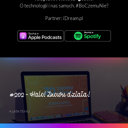
O technologii i nas samych. #BoCzemuNie?
Partner:
iDream.pl
#202 – Halo! Znowu działa!
4 LATA TEMU