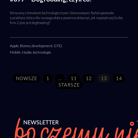
Wracamy z tematami technologicznymi i biznesowymi. Rafał opowiada
o praktyce, która dla naszego dobra powinna dotyczyć, jak największej liczby
firm. Czym jest dogfooding?
Apple
,
Biznes
,
development
,
GTD
,
Mobile
,
Nozbe
,
technologie
NOWSZE
1
…
11
12
13
14
STARSZE