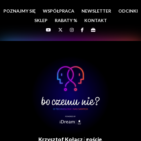
POZNAJMY SIĘ
WSPÓŁPRACA
NEWSLETTER
ODCINKI
SKLEP
RABATY %
KONTAKT
Krzysztof Kołacz
i
goście
.