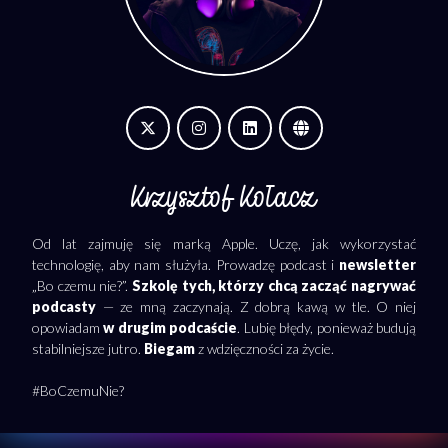
Krzysztof Kołacz
Od lat zajmuję się marką Apple. Uczę, jak wykorzystać
technologię, aby nam służyła. Prowadzę podcast i
newsletter
„Bo czemu nie?”.
Szkolę tych, którzy chcą zacząć nagrywać
podcasty
— ze mną zaczynają. Z dobrą kawą w tle. O niej
opowiadam
w drugim podcaście
. Lubię błędy, ponieważ budują
stabilniejsze jutro.
Biegam
z wdzięczności za życie.
#BoCzemuNie?