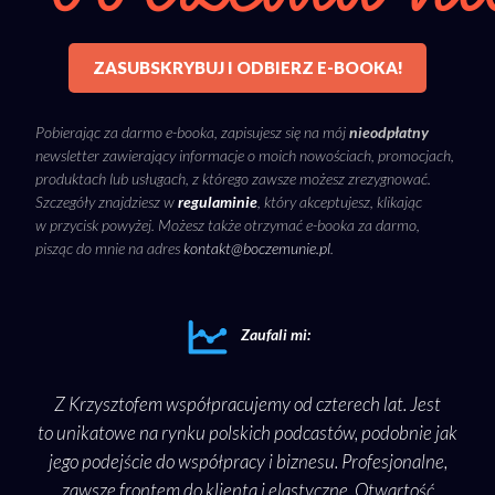
ZASUBSKRYBUJ I ODBIERZ E-BOOKA!
Pobierając za darmo e-booka, zapisujesz się na mój
nieodpłatny
newsletter zawierający informacje o moich nowościach, promocjach,
produktach lub usługach, z którego zawsze możesz zrezygnować.
Szczegóły znajdziesz w
regulaminie
, który akceptujesz, klikając
w przycisk powyżej. Możesz także otrzymać e-booka za darmo,
pisząc do mnie na adres
kontakt@boczemunie.pl
.
Zaufali mi:
ako
Z Krzysztofem współpracujemy od czterech lat. Jest
Sam
zęść
to unikatowe na rynku polskich podcastów, podobnie jak
bo 
jego podejście do współpracy i biznesu. Profesjonalne,
i p
, jak
zawsze frontem do klienta i elastyczne. Otwartość
info