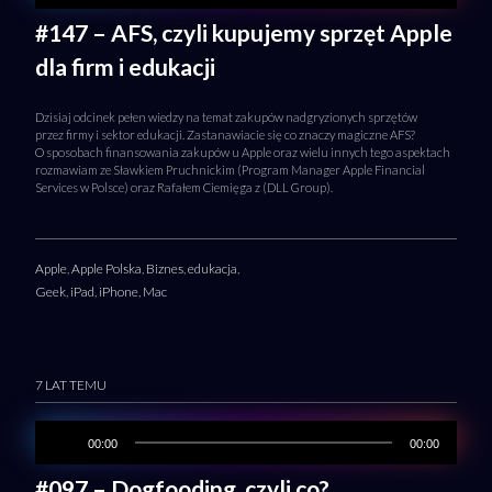
#147 – AFS, czyli kupujemy sprzęt Apple
dla firm i edukacji
Dzisiaj odcinek pełen wiedzy na temat zakupów nadgryzionych sprzętów
przez firmy i sektor edukacji. Zastanawiacie się co znaczy magiczne AFS?
O sposobach finansowania zakupów u Apple oraz wielu innych tego aspektach
rozmawiam ze Sławkiem Pruchnickim (Program Manager Apple Financial
Services w Polsce) oraz Rafałem Ciemięga z (DLL Group).
Apple
,
Apple Polska
,
Biznes
,
edukacja
,
Geek
,
iPad
,
iPhone
,
Mac
7 LAT TEMU
00:00
00:00
#097 – Dogfooding, czyli co?