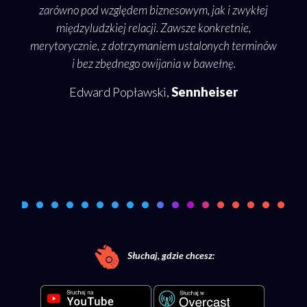
słow
zarówno pod względem biznesowym, jak i zwykłej
o
międzyludzkiej relacji. Zawsze konkretnie,
o te
merytorycznie, z dotrzymaniem ustalonych terminów
i bez zbędnego owijania w bawełnę.
pode
Edward Popławski,
Sennheiser
rozm
Słuchaj, gdzie chcesz: