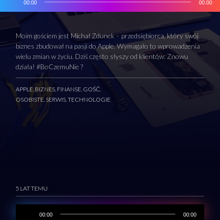
00:00
00:00
Moim gościem jest Michał Zdunek – przedsiębiorca, który swój
biznes zbudował na pasji do Apple. Wymagało to wprowadzenia
wielu zmian w życiu. Dziś często słyszy od klientów: Znowu
działa! #BoCzemuNie ?
APPLE
,
BIZNES
,
FINANSE
,
GOŚĆ
,
OSOBISTE
,
SERWIS
,
TECHNOLOGIE
5 LAT TEMU
00:00
00:00