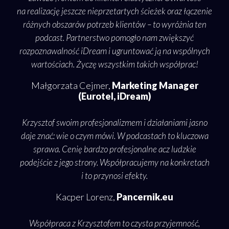
as
na realizację jeszcze nieprzetartych ścieżek oraz łączenie
pod
go
różnych obszarów potrzeb klientów – to wyróżnia ten
a
obię
podcast. Partnerstwo pomogło nam zwiększyć
in
ka.
rozpoznawalność iDream i ugruntować ją na wspólnych
oka
etny,
wartościach. Życzę wszystkim takich współprac!
sze
Małgorzata Cejmer,
Marketing Manager
ia
(Eurotel, iDream)
Krzy
ją
ro
Krzysztof swoim profesjonalizmem i działaniami jasno
daje znać: wie o czym mówi. W podcastach to kluczowa
i 
sprawa. Cenię bardzo profesjonalne acz ludzkie
naj
n
podejście z jego strony. Współpracujemy na konkretach
i to przynosi efekty.
Kacper Lorenz,
Pancernik.eu
Współpraca z Krzysztofem to czysta przyjemność,